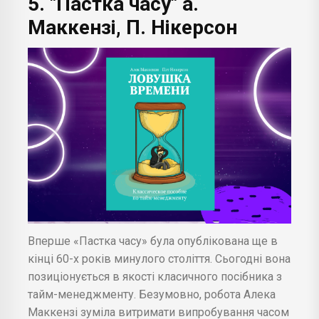
5. "Пастка часу" а.
Маккензі, П. Нікерсон
Вперше «Пастка часу» була опублікована ще в
кінці 60-х років минулого століття. Сьогодні вона
позиціонується в якості класичного посібника з
тайм-менеджменту. Безумовно, робота Алека
Маккензі зуміла витримати випробування часом