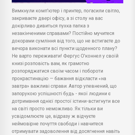
Вимкнули комп'ютер і принтер, погасили світло,
закриваєте двері офісу, а зі столу на вас
докірливо дивиться пухка папка з
незакінченими справами? Постійно мучитеся
докорами сумління від того, що не встигаєте до
вечора виконати всі пункти щоденного плану?
Не варто переживати! Фергус О'коннел у своїй
книзі розповість вам, як грамотно
розпоряджатися своїм часом і побороти
прокрастинацію — бажання відкласти «на
завтра» важливі справи. Автор упевнений, що
запорукою успішності будь - якої людини є
дотримання однієї простої істини-встигнути все
на світі просто неможливо. Як тільки ви
усвідомлюєте це, відразу ж відчуєте
неймовірне почуття свободи і навчитеся
отримувати задоволення від досягнення навіть