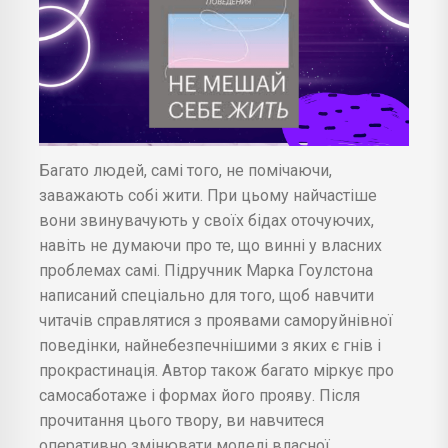
Багато людей, самі того, не помічаючи,
заважають собі жити. При цьому найчастіше
вони звинувачують у своїх бідах оточуючих,
навіть не думаючи про те, що винні у власних
проблемах самі. Підручник Марка Гоулстона
написаний спеціально для того, щоб навчити
читачів справлятися з проявами саморуйнівної
поведінки, найнебезпечнішими з яких є гнів і
прокрастинація. Автор також багато міркує про
самосаботаже і формах його прояву. Після
прочитання цього твору, ви навчитеся
оперативно змінювати моделі власної