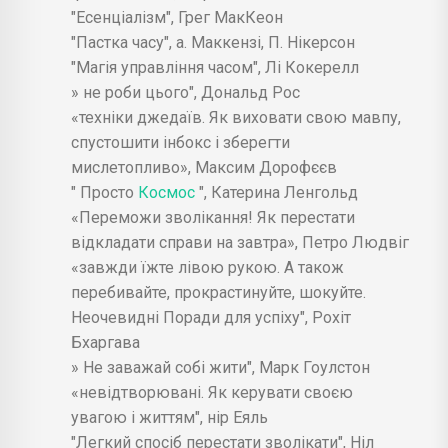
"Есенціалізм", Грег МакКеон
"Пастка часу", а. Маккензі, П. Нікерсон
"Магія управління часом", Лі Кокерелл
» не роби цього", Дональд Рос
«техніки джедаїв. Як виховати свою мавпу,
спустошити інбокс і зберегти
мислетопливо», Максим Дорофєєв
" Просто
Космос
", Катерина Ленгольд
«Переможи зволікання! Як перестати
відкладати справи на завтра», Петро Людвіг
«завжди їжте лівою рукою. А також
перебивайте, прокрастинуйте, шокуйте.
Неочевидні Поради для успіху", Рохіт
Бхаргава
» Не заважай собі жити", Марк Гоулстон
«невідтворювані. Як керувати своєю
увагою і життям", нір Еяль
"Легкий спосіб перестати зволікати", Ніл