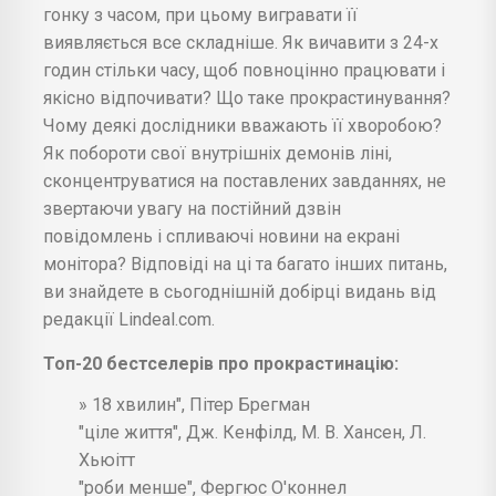
гонку з часом, при цьому вигравати її
виявляється все складніше. Як вичавити з 24-х
годин стільки часу, щоб повноцінно працювати і
якісно відпочивати? Що таке прокрастинування?
Чому деякі дослідники вважають її хворобою?
Як побороти свої внутрішніх демонів ліні,
сконцентруватися на поставлених завданнях, не
звертаючи увагу на постійний дзвін
повідомлень і спливаючі новини на екрані
монітора? Відповіді на ці та багато інших питань,
ви знайдете в сьогоднішній добірці видань від
редакції Lindeal.com.
Топ-20 бестселерів про прокрастинацію:
» 18 хвилин", Пітер Брегман
"ціле життя", Дж. Кенфілд, М. В. Хансен, Л.
Хьюітт
"роби менше", Фергюс О'коннел