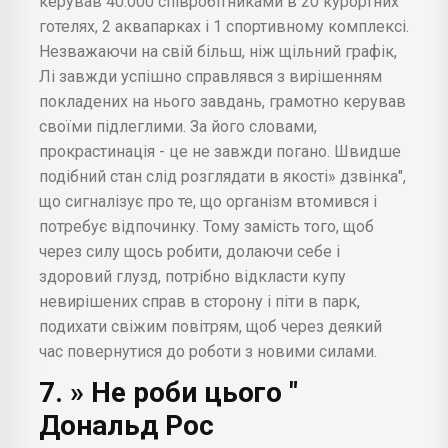
керував 40.000 співробітниками в 20 курортних
готелях, 2 аквапарках і 1 спортивному комплексі.
Незважаючи на свій більш, ніж щільний графік,
Лі завжди успішно справлявся з вирішенням
покладених на нього завдань, грамотно керував
своїми підлеглими. За його словами,
прокрастинація - це не завжди погано. Швидше
подібний стан слід розглядати в якості» дзвінка",
що сигналізує про те, що організм втомився і
потребує відпочинку. Тому замість того, щоб
через силу щось робити, долаючи себе і
здоровий глузд, потрібно відкласти купу
невирішених справ в сторону і піти в парк,
подихати свіжим повітрям, щоб через деякий
час повернутися до роботи з новими силами.
7. » Не роби цього "
Дональд Рос