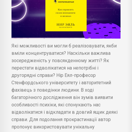
Які можливості ви могли б реалізовувати, якби
вміли концентруватися? Наскільки важлива
зосередженість у повсякденному житті? Як
перестати відволікатися на непотрібні і
другорядні справи? Нір Еял-професор
Стенфордського університету і авторитетний
фахівець з поведінки людини. В ході
багаторічного дослідження він зумів виявити
особливості психіки, які спонукають нас
відволікатися і відкладати в довгий ящик деякі
справи. Для подолання прокрастинації автор
пропонує використовувати унікальну