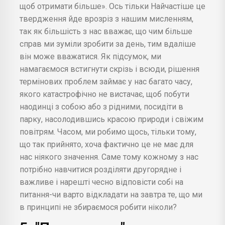
щоб отримати більше». Ось тільки Найчастіше це
твердження йде врозріз з нашим мисленням,
так як більшість з нас вважає, що чим більше
справ ми зуміли зробити за день, тим вдаліше
він може вважатися. Як підсумок, ми
намагаємося встигнути скрізь і всюди, рішення
термінових проблем займає у нас багато часу,
якого катастрофічно не вистачає, щоб побути
наодинці з собою або з рідними, посидіти в
парку, насолодившись красою природи і свіжим
повітрям. Часом, ми робимо щось, тільки тому,
що так прийнято, хоча фактично це не має для
нас ніякого значення. Саме тому кожному з нас
потрібно навчитися розділяти другорядне і
важливе і нарешті чесно відповісти собі на
питання-чи варто відкладати на завтра те, що ми
в принципі не збираємося робити ніколи?