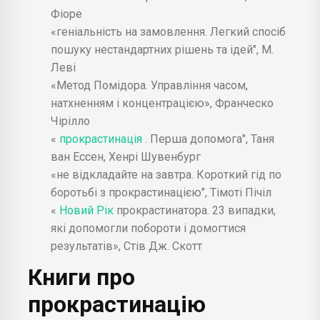
Фіоре
«геніальність на замовлення. Легкий спосіб
пошуку нестандартних рішень та ідей", М.
Леві
«Метод Помідора. Управління часом,
натхненням і концентрацією», Франческо
Чірілло
«
прокрастинація
. Перша допомога", Таня
ван Ессен, Хенрі Шувенбург
«не відкладайте на завтра. Короткий гід по
боротьбі з прокрастинацією", Тімоті Пічіл
«
Новий Рік
прокрастинатора. 23 випадки,
які допомогли побороти і домогтися
результатів», Стів Дж. Скотт
Книги про
прокрастинацію