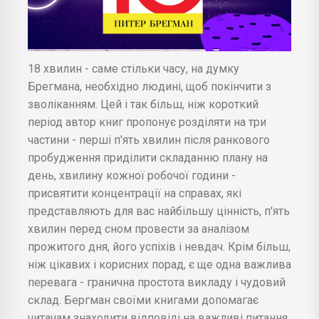
18 хвилин - саме стільки часу, на думку
Брегмана, необхідно людині, щоб покінчити з
зволіканням. Цей і так більш, ніж короткий
період автор книг пропонує розділяти на три
частини - перші п'ять хвилин після ранкового
пробудження приділити складанню плану на
день, хвилину кожної робочої години -
присвятити концентрації на справах, які
представляють для вас найбільшу цінність, п'ять
хвилин перед сном провести за аналізом
прожитого дня, його успіхів і невдач. Крім більш,
ніж цікавих і корисних порад, є ще одна важлива
перевага - гранична простота викладу і чудовий
склад. Бергман своїми книгами допомагає
читачам знаходити відповіді на важливі питання,