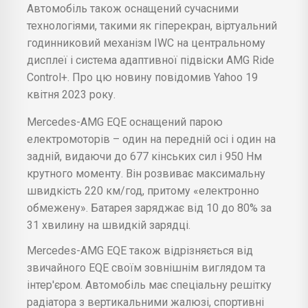
Автомобіль також оснащений сучасними
технологіями, такими як гіперекран, віртуальний
годинниковий механізм IWC на центральному
дисплеї і система адаптивної підвіски AMG Ride
Control+. Про цю новину повідомив Yahoo 19
квітня 2023 року.
Mercedes-AMG EQE оснащений парою
електромоторів – один на передній осі і один на
задній, видаючи до 677 кінських сил і 950 Нм
крутного моменту. Він розвиває максимальну
швидкість 220 км/год, притому «електронно
обмежену». Батарея заряджає від 10 до 80% за
31 хвилину на швидкій зарядці.
Mercedes-AMG EQE також відрізняється від
звичайного EQE своїм зовнішнім виглядом та
інтер'єром. Автомобіль має спеціальну решітку
радіатора з вертикальними жалюзі, спортивні