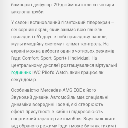
бампери і дифузор, 20-дюймові колеса і чотири
вихлопні труби.
У салоні встановлений гігантський гіперекран –
сенсорний екран, який займає всю панель
приладів і об'єднує в собі приладову панель,
мультимедійну систему і клімат-контроль. На
екрані можна вибрати один з чотирьох режимів
їзди: Comfort, Sport, Sport+ і Individual. На
центральному дисплеї розташувалися віртуальні
годинник
IWC Pilot's Watch, який працює як
секундомір.
Особливістю Mercedes-AMG EQE є його
Звуковий дизайн. Автомобіль має спеціальні
динаміки всередині і зовні, які створюють
ефект присутності в кабіні і підкреслюють
спортивний характер автомобіля. Звук залежить
від обраного режиму їзди і може бути як тихим і