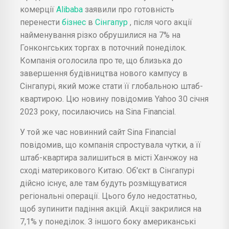
комерції
Alibaba
заявили про готовність
перенести
бізнес
в
Сінгапур
, після чого акції
найменування різко обрушилися на 7% на
Гонконгських торгах в поточний понеділок.
Компанія оголосила про те, що близька до
завершення будівництва нового кампусу в
Сінгапурі, який може стати її глобальною штаб-
квартирою. Цю новину повідомив Yahoo 30 січня
2023 року, посилаючись на Sina Financial.
У той же час новинний сайт Sina Financial
повідомив, що компанія спростувала чутки, а її
штаб-квартира залишиться в місті Ханчжоу на
сході материкового Китаю. Об'єкт в Сінгапурі
дійсно існує, але там будуть розміщуватися
регіональні операції. Цього було недостатньо,
щоб зупинити падіння акцій. Акції закрилися на
7,1% у понеділок. З іншого боку американські