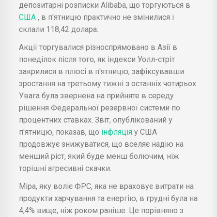
депозитарні розписки Alibaba, що торгуються в
США
, в п'ятницю практично не змінилися і
склали 118,42 долара.
Акції торгувалися різноспрямовано в Азії в
понеділок після того, як індекси Уолл-стріт
закрилися в плюсі в п'ятницю, зафіксувавши
зростання на третьому тижні з останніх чотирьох.
Увага була звернена на прийняте в середу
рішення Федеральної резервної системи по
процентних ставках. Звіт, опублікований у
п'ятницю, показав, що
інфляція
у США
продовжує знижуватися, що вселяє надію на
менший ріст, який буде менш болючим, ніж
торішні агресивні скачки.
Міра, яку воліє ФРС, яка не враховує витрати на
продукти харчування та енергію, в грудні була на
4,4% вище, ніж роком раніше. Це порівняно з