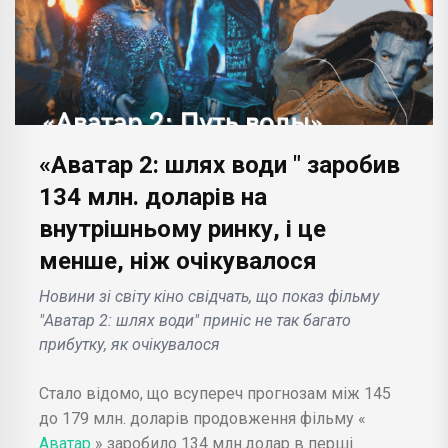
«Аватар 2: шлях води " заробив
134 млн. доларів на
внутрішньому ринку, і це
менше, ніж очікувалося
Новини зі світу кіно свідчать, що показ фільму
"Аватар 2: шлях води" приніс не так багато
прибутку, як очікувалося
Стало відомо, що всупереч прогнозам між 145
до 179 млн. доларів продовження фільму «
Аватар
» заробило 134 млн.долар в перші