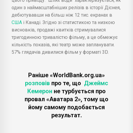
цього приводу. "Шлях води" характеризується, як
один з наймасштабніших релізів в історії Діснея,
дебютувавши на більш ніж 12 тис. екранах в
США
і Канаді. Згідно зі статистикою та низкою
висновків, продажі квитків стримувалися
тригодинною тривалістю фільму, а це обмежує
кількість показів, які театр може запланувати.
57% глядачів дивилися фільм у форматі 3D.
Раніше «WorldBank.org.ua»
розповів
про те, що
Джеймс
Кемерон
не турбується про
провал «Аватара 2», тому що
йому самому подобається
результат.