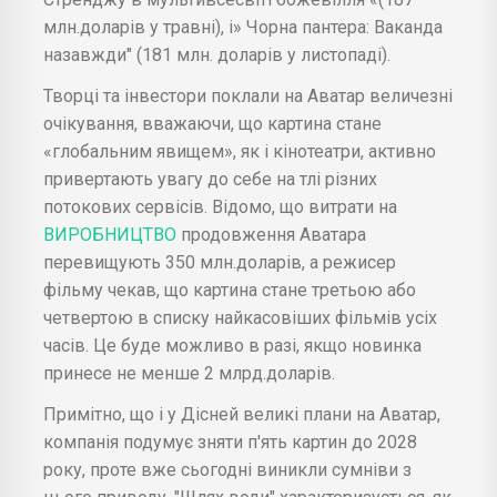
млн.доларів у травні), і» Чорна пантера: Ваканда
назавжди" (181 млн. доларів у листопаді).
Творці та інвестори поклали на Аватар величезні
очікування, вважаючи, що картина стане
«глобальним явищем», як і кінотеатри, активно
привертають увагу до себе на тлі різних
потокових сервісів. Відомо, що витрати на
ВИРОБНИЦТВО
продовження Аватара
перевищують 350 млн.доларів, а режисер
фільму чекав, що картина стане третьою або
четвертою в списку найкасовіших фільмів усіх
часів. Це буде можливо в разі, якщо новинка
принесе не менше 2 млрд.доларів.
Примітно, що і у Дісней великі плани на Аватар,
компанія подумує зняти п'ять картин до 2028
року, проте вже сьогодні виникли сумніви з