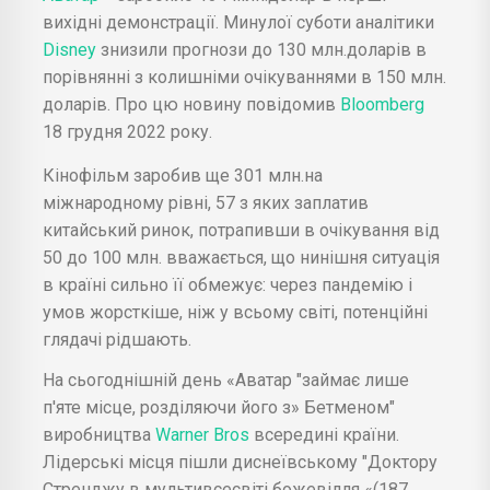
вихідні демонстрації. Минулої суботи аналітики
Disney
знизили прогнози до 130 млн.доларів в
порівнянні з колишніми очікуваннями в 150 млн.
доларів. Про цю новину повідомив
Bloomberg
18 грудня 2022 року.
Кінофільм заробив ще 301 млн.на
міжнародному рівні, 57 з яких заплатив
китайський ринок, потрапивши в очікування від
50 до 100 млн. вважається, що нинішня ситуація
в країні сильно її обмежує: через пандемію і
умов жорсткіше, ніж у всьому світі, потенційні
глядачі рідшають.
На сьогоднішній день «Аватар "займає лише
п'яте місце, розділяючи його з» Бетменом"
виробництва
Warner Bros
всередині країни.
Лідерські місця пішли диснеївському "Доктору
Стренджу в мультивсесвіті божевілля «(187