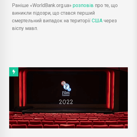
Раніше «WorldBank.org.ua»
розповів
про те, що
виникли підозри, що стався перший
смертельний випадок на території
США
через
віспу мавп.