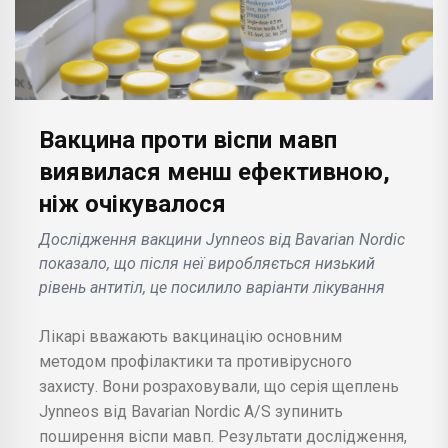
Вакцина проти віспи мавп
виявилася менш ефективною,
ніж очікувалося
Дослідження вакцини Jynneos від Bavarian Nordic
показало, що після неї виробляється низький
рівень антитіл, це посилило варіанти лікування
Лікарі вважають вакцинацію основним
методом профілактики та противірусного
захисту. Вони розраховували, що серія щеплень
Jynneos від Bavarian Nordic A/S зупинить
поширення віспи мавп. Результати дослідження,