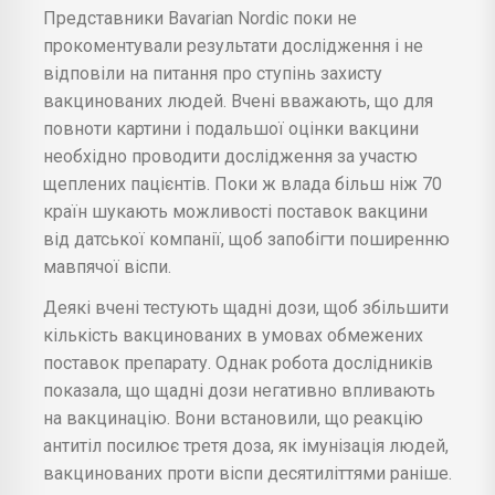
Представники Bavarian Nordic поки не
прокоментували результати дослідження і не
відповіли на питання про ступінь захисту
вакцинованих людей. Вчені вважають, що для
повноти картини і подальшої оцінки вакцини
необхідно проводити дослідження за участю
щеплених пацієнтів. Поки ж влада більш ніж 70
країн шукають можливості поставок вакцини
від датської компанії, щоб запобігти поширенню
мавпячої віспи.
Деякі вчені тестують щадні дози, щоб збільшити
кількість вакцинованих в умовах обмежених
поставок препарату. Однак робота дослідників
показала, що щадні дози негативно впливають
на вакцинацію. Вони встановили, що реакцію
антитіл посилює третя доза, як імунізація людей,
вакцинованих проти віспи десятиліттями раніше.