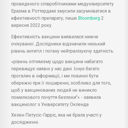
проведеного співробітниками медуніверситету
Еразма в Роттердамі змусили засумніватися в
ефективності препарату, пише
Bloomberg
2
вересня 2022 року.
Ефективність вакцини виявилася нижче
очікуваної. Дослідники відзначили низький
рівень антитіл і погану нейтралізуючу здатність.
«рівень оптимізму щодо вакцини набагато
перевищує наявні у нас дані. Існує багато
прогалин в інформації, і ми повинні бути
обережні при її поширенні, особливо для того,
щоб у вакцинованих людей не виникло
помилкового почуття безпеки"» - заявила
вакцинолог з Університету Окленда
Хелен Петусіс-Гарріс, яка не брала участі у
дослідженні.