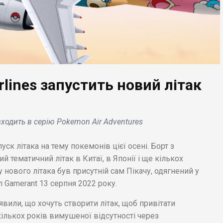
rlines запустить новий літак
ЕС НОВИНИ
БІЗНЕС НОВИНИ
da Hybrids
Reuters: Китай купує
входить в серію Pokemon Air Adventures
кликає 200 тис
російську нафту за
тайських автомобілів
завищеною ціною,
уск літака на тему покемонів цієї осені. Борт з
ез несправну роботу
незважаючи на умов
тематичний літак в Китаї, в Японії і ще кількох
алей.
великої сімки .
у нового літака був присутній сам Пікачу, одягнений у
л Gamerant 13 серпня 2022 року.
явили, що хочуть створити літак, щоб привітати
кількох років вимушеної відсутності через