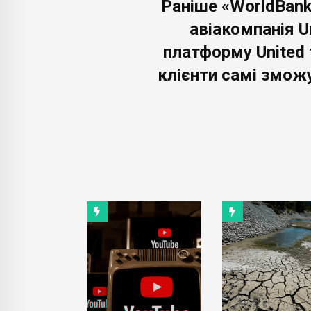
Раніше «WorldBank
авіакомпанія Un
платформу United f
клієнти самі змож