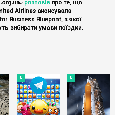
.org.ua»
розповів
про те, що
ited Airlines анонсувала
or Business Blueprint, з якої
уть вибирати умови поїздки.