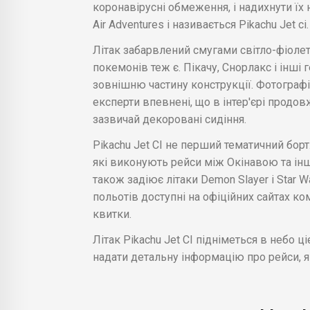
коронавірусні обмеження, і надихнути їх
Air Adventures і називається Pikachu Jet ci
Літак забарвлений смугами світло-фіоле
покемонів теж є. Пікачу, Снорлакс і інші г
зовнішню частину конструкції. Фотографі
експерти впевнені, що в інтер'єрі продов
зазвичай декоровані сидіння.
Pikachu Jet CI не перший тематичний борт. 
які виконують рейси між Окінавою та ін
також задіює літаки Demon Slayer і Star W
польотів доступні на офіційних сайтах к
квитки.
Літак Pikachu Jet CI підніметься в небо ці
надати детальну інформацію про рейси, я