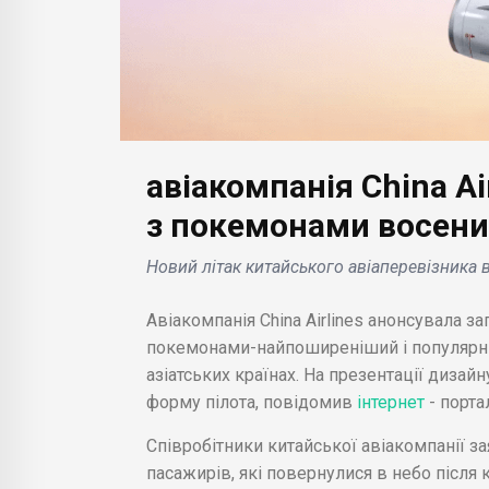
авіакомпанія China Ai
БІЗНЕС НОВИНИ
БІЗН
Baidu, Китайський
з покемонами восени
пошуковий гігант,
Hon
Новий літак китайського авіаперевізника 
тестує службу чат-
від
ди
ботів зі штучним
.ки
Авіакомпанія China Airlines анонсувала зап
у 2022
інтелектом, аналогічну
чер
покемонами-найпоширеніший і популярний 
ChatGPT .
пед
азіатських країнах. На презентації дизайн
форму пілота, повідомив
інтернет
- порта
Співробітники китайської авіакомпанії за
пасажирів, які повернулися в небо після 