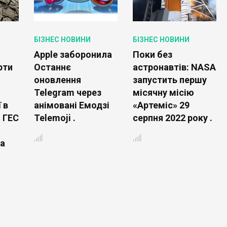
БІЗНЕС НОВИНИ
БІЗНЕС НОВИНИ
Apple заборонила
Поки без
рти
Останнє
астронавтів: NASA
оновлення
запустить першу
Telegram через
місячну місію
 в
анімовані Емодзі
«Артеміс» 29
 ГЕС
Telemoji .
серпня 2022 року .
а