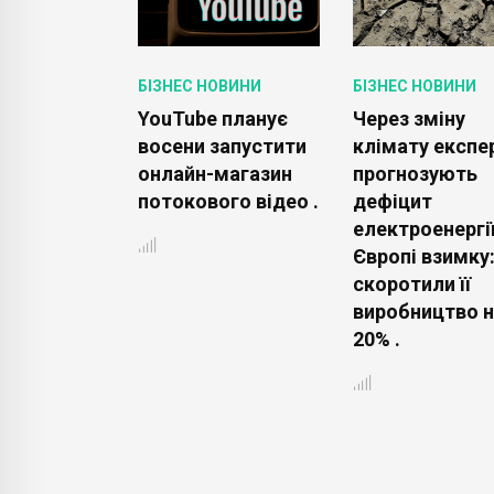
ОВИНИ
БІЗНЕС НОВИНИ
БІЗНЕС НОВИНИ
 вкладе
YouTube планує
Через зміну
ьйонів
восени запустити
клімату експе
 в інститут
онлайн-магазин
прогнозують
го
потокового відео .
дефіцит
у на базі
електроенергії
Dynamics .
Європі взимку:
скоротили її
виробництво н
20% .