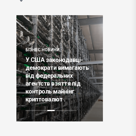
БІЗНЕС НОВИНИ
У США законодавці-
БІЗНЕС НО
демократи вимагають
від федеральних
13 відом
агентств взяття під
розповіл
и
контроль майнінг
підбива
криптовалют .
року .