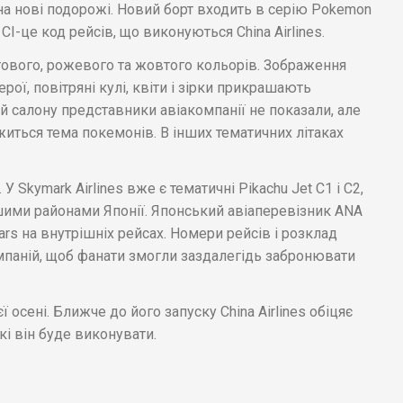
 на нові подорожі. Новий борт входить в серію Pokemon
. CI-це код рейсів, що виконуються China Airlines.
тового, рожевого та жовтого кольорів. Зображення
ерої, повітряні кулі, квіти і зірки прикрашають
й салону представники авіакомпанії не показали, але
житься тема покемонів. В інших тематичних літаках
У Skymark Airlines вже є тематичні Pikachu Jet C1 і C2,
шими районами Японії. Японський авіаперевізник ANA
ars на внутрішніх рейсах. Номери рейсів і розклад
омпаній, щоб фанати змогли заздалегідь забронювати
єї осені. Ближче до його запуску China Airlines обіцяє
кі він буде виконувати.