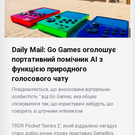
Daily Mail: Go Games оголошує
портативний помічник AI з
функцією природного
голосового чату
Повідомляється, що анонсована віртуальна»
особистість " від Go Games, яка обіцяє
спілкуватися так, що користувачі забудуть, що
говорять зі штучним інтелектом
TRDR Pocket 'Series 2', який віддалено нагадує
стару добру ручну ігрову приставку GameBoy,