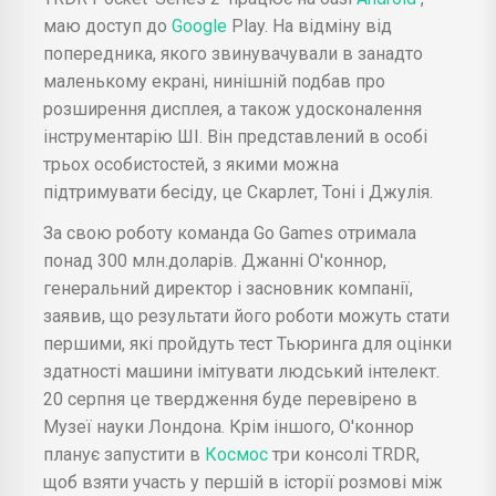
маю доступ до
Google
Play. На відміну від
попередника, якого звинувачували в занадто
маленькому екрані, нинішній подбав про
розширення дисплея, а також удосконалення
інструментарію ШІ. Він представлений в особі
трьох особистостей, з якими можна
підтримувати бесіду, це Скарлет, Тоні і Джулія.
За свою роботу команда Go Games отримала
понад 300 млн.доларів. Джанні О'коннор,
генеральний директор і засновник компанії,
заявив, що результати його роботи можуть стати
першими, які пройдуть тест Тьюринга для оцінки
здатності машини імітувати людський інтелект.
20 серпня це твердження буде перевірено в
Музеї науки Лондона. Крім іншого, О'коннор
планує запустити в
Космос
три консолі TRDR,
щоб взяти участь у першій в історії розмові між