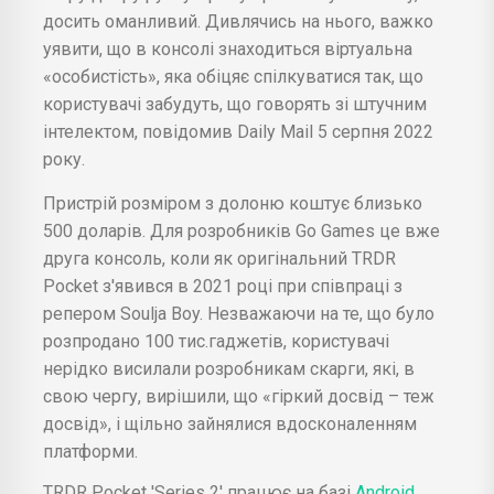
досить оманливий. Дивлячись на нього, важко
уявити, що в консолі знаходиться віртуальна
«особистість», яка обіцяє спілкуватися так, що
користувачі забудуть, що говорять зі штучним
інтелектом, повідомив Daily Mail 5 серпня 2022
року.
Пристрій розміром з долоню коштує близько
500 доларів. Для розробників Go Games це вже
друга консоль, коли як оригінальний TRDR
Pocket з'явився в 2021 році при співпраці з
репером Soulja Boy. Незважаючи на те, що було
розпродано 100 тис.гаджетів, користувачі
нерідко висилали розробникам скарги, які, в
свою чергу, вирішили, що «гіркий досвід – теж
досвід», і щільно зайнялися вдосконаленням
платформи.
TRDR Pocket 'Series 2' працює на базі
Android
,