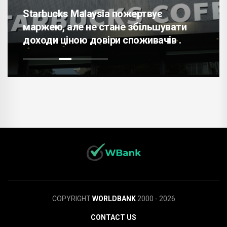
Starbucks Malaysia пожертвує
маржею, але не стане збільшувати
доходи ціною довіри споживачів .
COPYRIGHT
WORLDBANK
2000 - 2026
CONTACT US