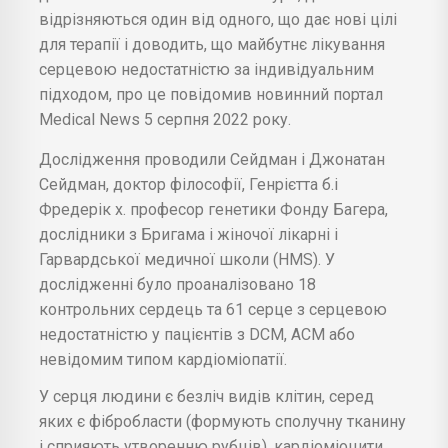
відрізняються один від одного, що дає нові цілі
для терапії і доводить, що майбутнє лікування
серцевою недостатністю за індивідуальним
підходом, про це повідомив новинний портал
Medical News 5 серпня 2022 року.
Дослідження проводили Сейдман і Джонатан
Сейдман, доктор філософії, Генрієтта б.і
Фредерік х. професор генетики Фонду Багера,
дослідники з Бригама і жіночої лікарні і
Гарвардської медичної школи (HMS). У
дослідженні було проаналізовано 18
контрольних сердець та 61 серце з серцевою
недостатністю у пацієнтів з DCM, ACM або
невідомим типом кардіоміопатії.
У серця людини є безліч видів клітин, серед
яких є фібробласти (формують сполучну тканину
і сприяють утворенню рубців), кардіоміоцити