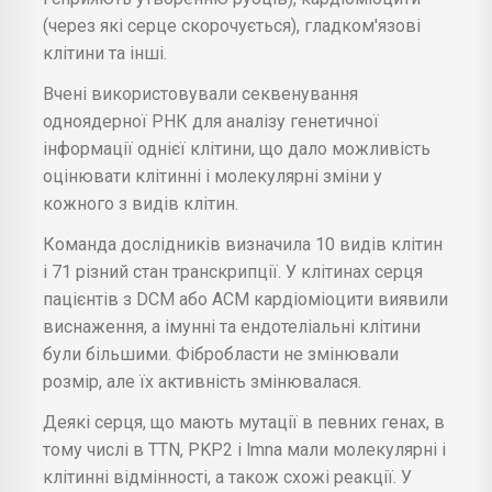
(через які серце скорочується), гладком'язові
клітини та інші.
Вчені використовували секвенування
одноядерної РНК для аналізу генетичної
інформації однієї клітини, що дало можливість
оцінювати клітинні і молекулярні зміни у
кожного з видів клітин.
Команда дослідників визначила 10 видів клітин
і 71 різний стан транскрипції. У клітинах серця
пацієнтів з DCM або ACM кардіоміоцити виявили
виснаження, а імунні та ендотеліальні клітини
були більшими. Фібробласти не змінювали
розмір, але їх активність змінювалася.
Деякі серця, що мають мутації в певних генах, в
тому числі в TTN, PKP2 і lmna мали молекулярні і
клітинні відмінності, а також схожі реакції. У