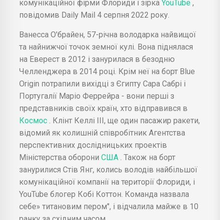
комунікаційної фірми Флориди і зірка
YouTube
,
повідомив Daily Mail 4 серпня 2022 року.
Ванесса О'брайен, 57-річна володарка найвищої
та найнижчої точок земної кулі. Вона піднялася
на Еверест в 2012 і занурилася в безодню
Челленджера в 2014 році. Крім неї на борт Blue
Origin потрапили вихідці з Єгипту Сара Сабрі і
Португалії Маріо Феррейра - вони перші з
представників своїх країн, хто відправився в
Космос
. Клінт Келлі III, ще один пасажир ракети,
відомий як колишній співробітник Агентства
перспективних дослідницьких проектів
Міністерства оборони
США
. Також на борт
занурилися Стів Янг, колись володів найбільшої
комунікаційної компанії на території Флориди, і
YouTube блогер Кобі Коттон. Команда назвала
себе» титановим пером", і відчалила майже в 10
ранку за східним часом.