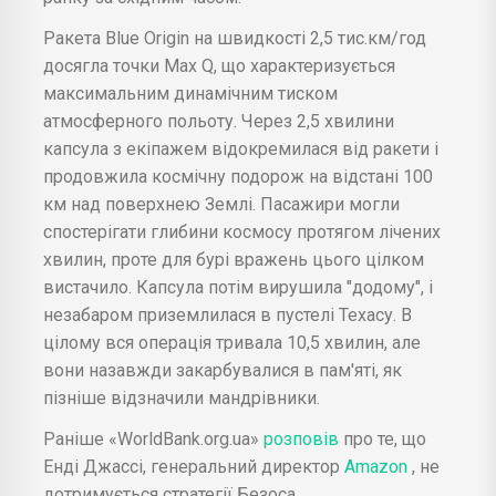
Ракета Blue Origin на швидкості 2,5 тис.км/год
досягла точки Max Q, що характеризується
максимальним динамічним тиском
атмосферного польоту. Через 2,5 хвилини
капсула з екіпажем відокремилася від ракети і
продовжила космічну подорож на відстані 100
км над поверхнею Землі. Пасажири могли
спостерігати глибини космосу протягом лічених
хвилин, проте для бурі вражень цього цілком
вистачило. Капсула потім вирушила "додому", і
незабаром приземлилася в пустелі Техасу. В
цілому вся операція тривала 10,5 хвилин, але
вони назавжди закарбувалися в пам'яті, як
пізніше відзначили мандрівники.
Раніше «WorldBank.org.ua»
розповів
про те, що
Енді Джассі, генеральний директор
Amazon
, не
дотримується стратегії Безоса.