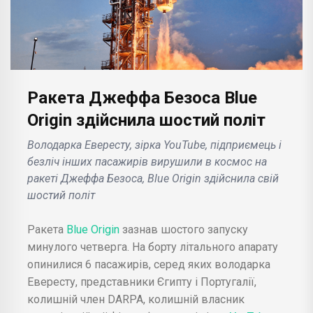
Ракета Джеффа Безоса Blue
Origin здійснила шостий політ
Володарка Евересту, зірка YouTube, підприємець і
безліч інших пасажирів вирушили в космос на
ракеті Джеффа Безоса, Blue Origin здійснила свій
шостий політ
Ракета
Blue Origin
зазнав шостого запуску
минулого четверга. На борту літального апарату
опинилися 6 пасажирів, серед яких володарка
Евересту, представники Єгипту і Португалії,
колишній член DARPA, колишній власник