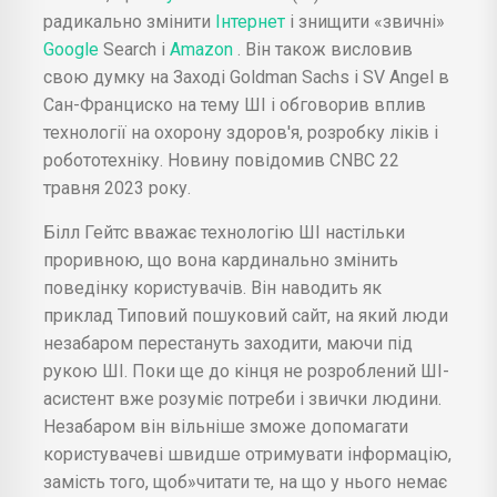
радикально змінити
Інтернет
і знищити «звичні»
Google
Search і
Amazon
. Він також висловив
свою думку на Заході Goldman Sachs і SV Angel в
Сан-Франциско на тему ШІ і обговорив вплив
технології на охорону здоров'я, розробку ліків і
робототехніку. Новину повідомив CNBC 22
травня 2023 року.
Білл Гейтс вважає технологію ШІ настільки
проривною, що вона кардинально змінить
поведінку користувачів. Він наводить як
приклад Типовий пошуковий сайт, на який люди
незабаром перестануть заходити, маючи під
рукою ШІ. Поки ще до кінця не розроблений ШІ-
асистент вже розуміє потреби і звички людини.
Незабаром він вільніше зможе допомагати
користувачеві швидше отримувати інформацію,
замість того, щоб»читати те, на що у нього немає