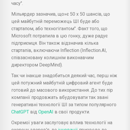
часу".
Мільярдер зазначив, що»є 50 х 50 шансів, що
цей майбутній переможець ШІ буде або
стартапом, або техногігантом". Факт того, що
Microsoft потрапила в цю гонку, дуже радує
підприємця. Він також відзначив кілька
стартапів, включаючи Inflection (Inflection.AI,
співзасновану колишнім виконавчим
директором DeepMind).
Так чи інакше знадобиться деякий час, перш ніж
цей потужний майбутній цифровий агент буде
готовий до масового використання. До тих пір
компанії продовжать вбудовувати так звані
генеративні технології ШІ за типом популярного
ChatGPT
від
OpenAI
в свої продукти.
Окремої уваги заслуговує вплив технології на
охорону здоров'я, де
інновації
призведе до