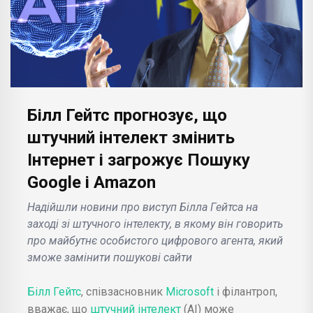
Білл Гейтс прогнозує, що
штучний інтелект змінить
Інтернет і загрожує Пошуку
Google і Amazon
Надійшли новини про виступ Білла Гейтса на
заході зі штучного інтелекту, в якому він говорить
про майбутнє особистого цифрового агента, який
зможе замінити пошукові сайти
Білл Гейтс
, співзасновник
Microsoft
і філантроп,
вважає, що
штучний інтелект
(AI) може