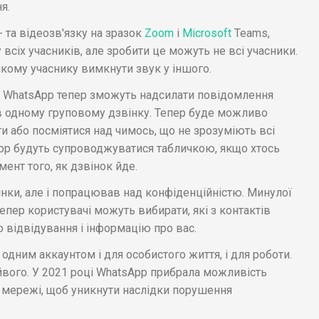
я.
 та відеозв'язку на зразок
Zoom
і
Microsoft
Teams,
всіх учасників, але зробити це можуть не всі учасники.
кому учаснику вимкнути звук у іншого.
ій WhatsApp тепер зможуть надсилати повідомлення
в одному груповому дзвінку. Тепер буде можливо
и або посміятися над чимось, що не зрозуміють всі
pp будуть супроводжуватися табличкою, якщо хтось
ент того, як дзвінок йде.
нки, але і попрацював над конфіденційністю. Минулої
тепер користувачі можуть вибирати, які з контактів
о відвідування і інформацію про вас.
 одним аккаунтом і для особистого життя, і для роботи.
йвого. У 2021 році WhatsApp прибрала можливість
 мережі, щоб уникнути наслідки порушення