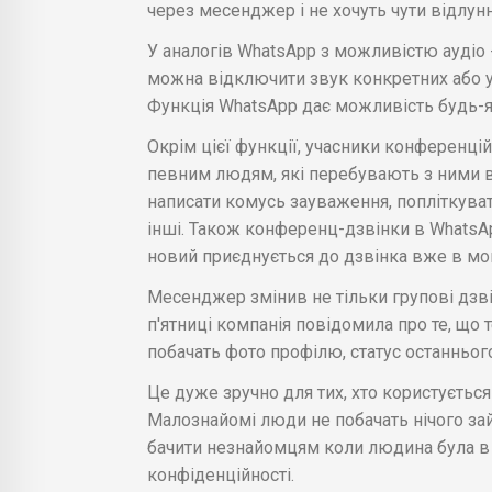
через месенджер і не хочуть чути відлунн
У аналогів WhatsApp з можливістю аудіо -
можна відключити звук конкретних або у 
Функція WhatsApp дає можливість будь-я
Окрім цієї функції, учасники конференц
певним людям, які перебувають з ними 
написати комусь зауваження, попліткуват
інші. Також конференц-дзвінки в WhatsA
новий приєднується до дзвінка вже в мом
Месенджер змінив не тільки групові дзві
п'ятниці компанія повідомила про те, що 
побачать фото профілю, статус останньог
Це дуже зручно для тих, хто користується
Малознайомі люди не побачать нічого за
бачити незнайомцям коли людина була в
конфіденційності.