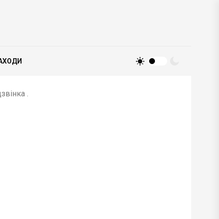
АХОДИ
звінка .