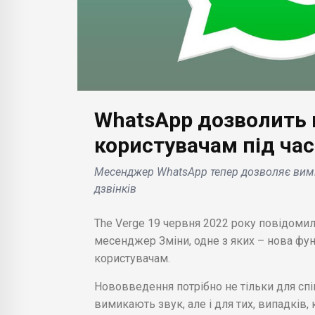
БІЗНЕС НОВИНИ
WhatsApp дозволить 
Instagram офіційно
одатків
запустив розміщення
користувачам під час
БІЗН
го
реклами в результатах
Месенджер WhatsApp тепер дозволяє вимкн
нг
пошуку, що буде
Акц
дзвінків
платних
помітно при
виз
d і iOS
прокручуванні
мат
The Verge 19 червня 2022 року повідоми
відповідної стрічки .
ком
месенджер Зміни, одне з яких – нова фу
користувачам.
Нововведення потрібно не тільки для спі
вимикають звук, але і для тих, випадків