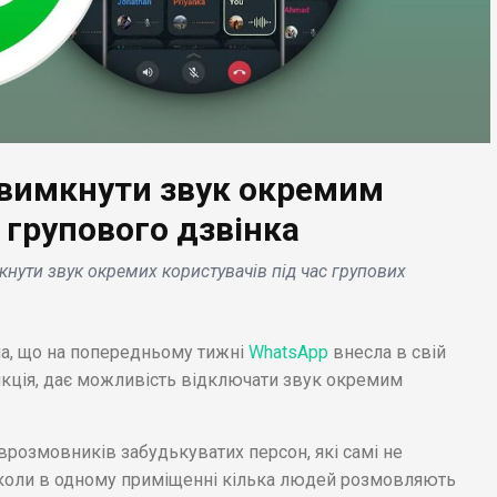
вимкнути звук окремим
 групового дзвінка
ЕС НОВИНИ
ТРЕНДИ
ути звук окремих користувачів під час групових
іонери Nissan не
Як відкрити бізнес в
нають Renault
Казахстані в 2022 і 20
еринською
році: ідеї, інструкції,
ла, що на попередньому тижні
WhatsApp
внесла в свій
панією .
закони, плюси і мінуси
нкція, дає можливість відключати звук окремим
врозмовників забудькуватих персон, які самі не
, коли в одному приміщенні кілька людей розмовляють