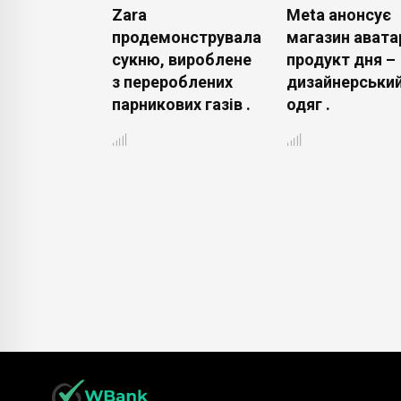
 і Roku
Zara
Meta анонсує
ть
продемонструвала
магазин аватар
ість
сукню, вироблене
продукт дня –
 покупку
з перероблених
дизайнерськи
ерез
парникових газів .
одяг .
р .