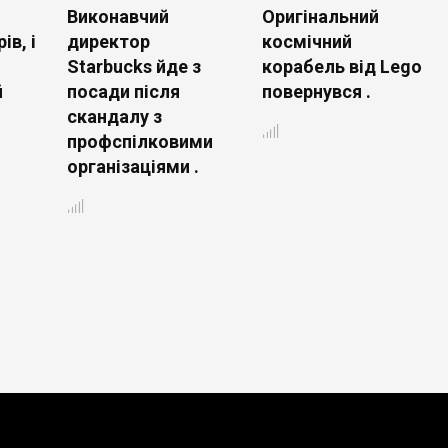
Виконавчий
Оригінальний
ів, і
директор
космічний
Starbucks йде з
корабель від Lego
й
посади після
повернувся .
скандалу з
профспілковими
організаціями .