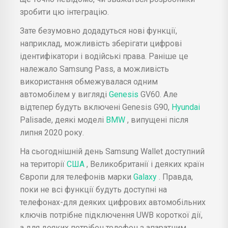
зробити цю інтеграцію.
Зате безумовно додадуться нові функції,
наприклад, можливість зберігати цифрові
ідентифікатори і водійські права. Раніше це
належало Samsung Pass, а можливість
використання обмежувалася одним
автомобілем у вигляді
Genesis
GV60. Але
відтепер будуть включені Genesis G90,
Hyundai
Palisade, деякі моделі
BMW
, випущені після
липня 2020 року.
На сьогоднішній день Samsung Wallet доступний
на території
США
, Великобританії і деяких країн
Європи для телефонів марки
Galaxy
. Правда,
поки не всі функції будуть доступні на
телефонах-для деяких цифрових автомобільних
ключів потрібне підключення UWB короткої дії,
а для деяких потрібен телефон з апаратним