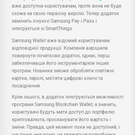
вже доступна користувачам, проте вона не буде
схожа на свою первісну версію. Тепер додаток
замінить існуючі Samsung Pay і Pass і
інтегрується зі SmartThings.
Samsung Wallet вже відомий користувачам
відповідної продукції. Компанія вирішила
повернути початкове додаток, однак, перш
забезпечивши його інструментарієм інших
програм. Новинка зможе обробляти платіжні
картки, паролі, містити цифрові ключі та
посвідчення.
Крім іншого, в додаток інтегруються можливості
програми Samsung Blockchain Wallet, а значить,
користувачі будуть мати доступ до портфелю
криптовалюта, просканувати його вартість і
зміни. Правда, цей момент поки не доступний, і
ще точно невідомо, чи зважаться розробники