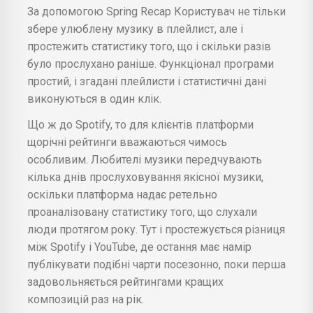
За допомогою Spring Recap Користувач не тільки
збере улюблену музику в плейлист, але і
простежить статистику того, що і скільки разів
було прослухано раніше. Функціонал програми
простий, і згадані плейлисти і статистичні дані
виконуються в один клік.
Що ж до Spotify, то для клієнтів платформи
щорічні рейтинги вважаються чимось
особливим. Любителі музики передчувають
кілька днів прослуховування якісної музики,
оскільки платформа надає ретельно
проаналізовану статистику того, що слухали
люди протягом року. Тут і простежується різниця
між Spotify і YouTube, де остання має намір
публікувати подібні чарти посезонно, поки перша
задовольняється рейтингами кращих
композицій раз на рік.