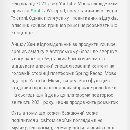
Наприкінці 2021 року YouTube Music наслідувала
приклад
Spotify
Wrapped, представивши огляд в
їх стилі. Однак після успіху і позитивних відгуків,
власник Youtube прийняв рішення розвивати цю
концепцію.
Айшоу Хан, відповідальний за продукти Youtube,
зробив замітку в авторському блозі, де звернув
увагу на те, що будь-який бажаючий зможе
відшукати власний спеціалізований контент на
головній сторінці платформи Spring Recap. Мова
йде про YouTube Music, і серед його функцій є
згаданий персоналізований збірник Spring Recap.
На сьогоднішній день ця платформа повторює
звітність 2021 року, і вона продовжить розвиток.
Суть в тому, що кожен бажаючий може
поділитися зі світом своїми поглядами на
музику, наприклад, за минулий весняний сезон.