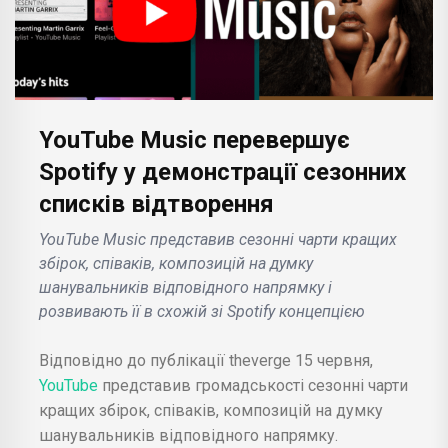
YouTube Music перевершує
Spotify у демонстрації сезонних
списків відтворення
YouTube Music представив сезонні чарти кращих
збірок, співаків, композицій на думку
шанувальників відповідного напрямку і
розвивають її в схожій зі Spotify концепцією
Відповідно до публікації theverge 15 червня,
YouTube
представив громадськості сезонні чарти
кращих збірок, співаків, композицій на думку
шанувальників відповідного напрямку.