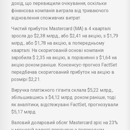
дохід, що перевищили очікування, оскільки
фінансова компанія виграла від триваючого
відновлення споживчих витрат.
Чистий прибуток Mastercard (MA) в 4 кварталі
зросла до $2,38 млрд., або $2,41 на акцію, з $1,79
млрд., або $1,78 на акцію, в попередньому
кварталі. На скоригованій основі компанія
заробила $ 2,35 на акцію, в порівнянні з $1,64 на
акцію роком раніше. Консенсус-прогноз FactSet
передбачав скоригований прибуток на акцію в
розмірі $2,21.
Виручка платіжного гіганта склала $5,22 млрд.,
збільшившись з $4,12 млрд. роком раніше, тоді
як аналітики, відстежувані FactSet, прогнозували
$5,17 млрд.
Валовий доларовий обсяг Mastercard зріс на 23%
у місцевій валюті порівняно з попереднім