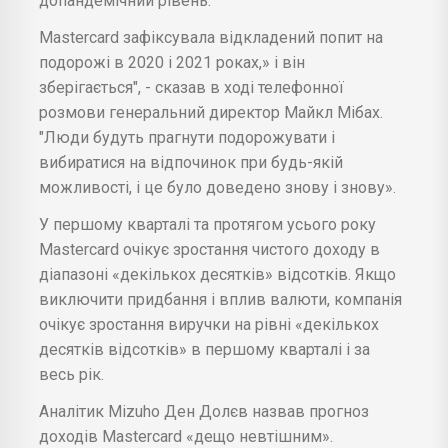
допандемічний рівень.
Mastercard зафіксувала відкладений попит на
подорожі в 2020 і 2021 роках,» і він
зберігається", - сказав в ході телефонної
розмови генеральний директор Майкл Мібах.
"Люди будуть прагнути подорожувати і
вибиратися на відпочинок при будь-якій
можливості, і це було доведено знову і знову».
У першому кварталі та протягом усього року
Mastercard очікує зростання чистого доходу в
діапазоні «декількох десятків» відсотків. Якщо
виключити придбання і вплив валюти, компанія
очікує зростання виручки на рівні «декількох
десятків відсотків» в першому кварталі і за
весь рік.
Аналітик Mizuho Ден Долєв назвав прогноз
доходів Mastercard «дещо невтішним».