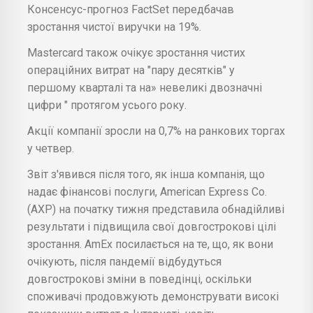
Консенсус-прогноз FactSet передбачав
зростання чистої виручки на 19%.
Mastercard також очікує зростання чистих
операційних витрат на "пару десятків" у
першому кварталі та на» невеликі двозначні
цифри " протягом усього року.
Акції компанії зросли на 0,7% на ранкових торгах
у четвер.
Звіт з'явився після того, як інша компанія, що
надає фінансові послуги, American Express Co.
(AXP) на початку тижня представила обнадійливі
результати і підвищила свої довгострокові цілі
зростання. AmEx посилається на те, що, як вони
очікують, після пандемії відбудуться
довгострокові зміни в поведінці, оскільки
споживачі продовжують демонструвати високі