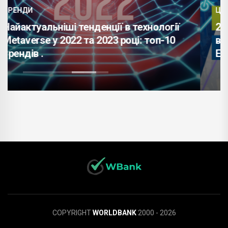
ЦІКАВІ ЗАХОДИ
ології
24-25 червня у Відні, Австрія, прой
оп-10
виставка франчайзингу (Franchise
Expo 2022) .
COPYRIGHT
WORLDBANK
2000 - 2026