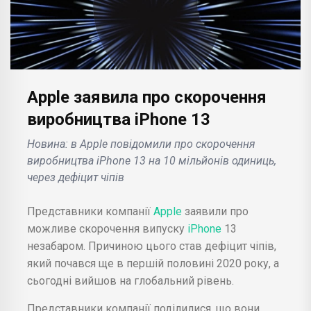
Apple заявила про скорочення
виробництва iPhone 13
Новина: в Apple повідомили про скорочення
виробництва iPhone 13 на 10 мільйонів одиниць,
через дефіцит чіпів
Представники компанії
Apple
заявили про
можливе скорочення випуску
iPhone
13
незабаром. Причиною цього став дефіцит чіпів,
який почався ще в першій половині 2020 року, а
сьогодні вийшов на глобальний рівень.
Представники компанії поділилися, що вони