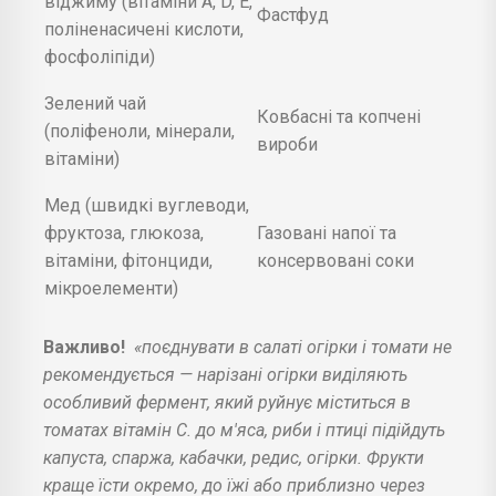
віджиму (вітаміни А, D, Е,
Фастфуд
поліненасичені кислоти,
фосфоліпіди)
Зелений чай
Ковбасні та копчені
(поліфеноли, мінерали,
вироби
вітаміни)
Мед (швидкі вуглеводи,
фруктоза, глюкоза,
Газовані напої та
вітаміни, фітонциди,
консервовані соки
мікроелементи)
Важливо!
«поєднувати в салаті огірки і томати не
рекомендується — нарізані огірки виділяють
особливий фермент, який руйнує міститься в
томатах вітамін С. до м'яса, риби і птиці підійдуть
капуста, спаржа, кабачки, редис, огірки. Фрукти
краще їсти окремо, до їжі або приблизно через