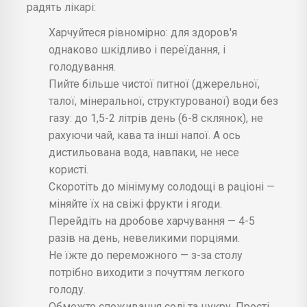
радять лікарі:
Харчуйтеся рівномірно: для здоров'я
однаково шкідливо і переїдання, і
голодування.
Пийте більше чистої питної (джерельної,
талої, мінеральної, структурованої) води без
газу: до 1,5-2 літрів день (6-8 склянок), не
рахуючи чай, кава та інші напої. А ось
дистильована вода, навпаки, не несе
користі.
Скоротіть до мінімуму солодощі в раціоні —
міняйте їх на свіжі фрукти і ягоди.
Перейдіть на дробове харчування — 4-5
разів на день, невеликими порціями.
Не їжте до переможного — з-за столу
потрібно виходити з почуттям легкого
голоду.
Обмежте споживання солі та цукру. Прості