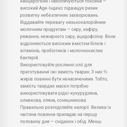
канцерогени і накопичуються токсини —
високий Age-Індекс підвищує ризик
розвитку небезпечних захворювань.
Віддавайте перевагу низькокалорійним
молочним продуктам — сиру, кефіру,
ряжанки, нежирного сиру, ацидофіліну. Вони
відрізняються високим вмістом білків і
вітамінів, пробіотиків і молочнокислих
бактерій.
Використовуйте рослинні олії для
приготування їжі замість тварин. З них ⅔
жирів повинні бути ненасиченими. Тобто,
замість твердих масел потрібно
використовувати рідкі-кукурудзяна,
оливкова, лляна, соняшникова.
Правильно розподіляйте калорії. Велика їх
частина повинна припадає на першу
половину дня — сніданок і обід. Менш