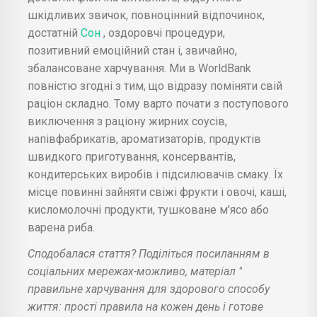
шкідливих звичок, повноцінний відпочинок,
достатній
Сон
, оздоровчі процедури,
позитивний емоційний стан і, звичайно,
збалансоване харчування. Ми в WorldBank
повністю згодні з тим, що відразу поміняти свій
раціон складно. Тому варто почати з поступового
виключення з раціону жирних соусів,
напівфабрикатів, ароматизаторів, продуктів
швидкого приготування, консервантів,
кондитерських виробів і підсилювачів смаку. Їх
місце повинні зайняти свіжі фрукти і овочі, каші,
кисломолочні продукти, тушковане м'ясо або
варена риба.
Сподобалася стаття? Поділіться посиланням в
соціальних мережах-можливо, матеріал "
правильне харчування для здорового способу
життя: прості правила на кожен день і готове