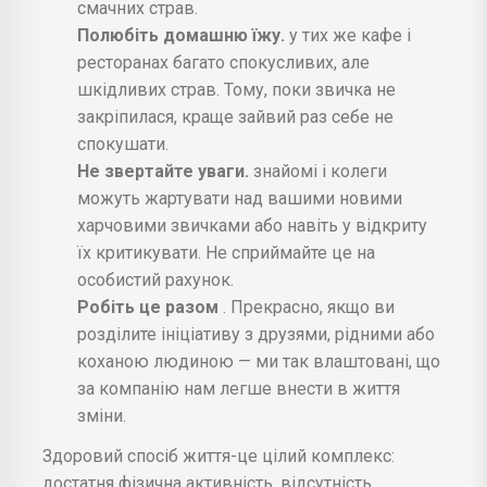
смачних страв.
Полюбіть домашню їжу.
у тих же кафе і
ресторанах багато спокусливих, але
шкідливих страв. Тому, поки звичка не
закріпилася, краще зайвий раз себе не
спокушати.
Не звертайте уваги.
знайомі і колеги
можуть жартувати над вашими новими
харчовими звичками або навіть у відкриту
їх критикувати. Не сприймайте це на
особистий рахунок.
Робіть це разом
. Прекрасно, якщо ви
розділите ініціативу з друзями, рідними або
коханою людиною — ми так влаштовані, що
за компанію нам легше внести в життя
зміни.
Здоровий спосіб життя-це цілий комплекс:
достатня фізична активність, відсутність