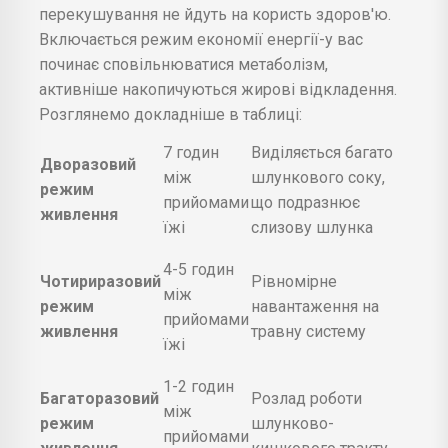
перекушування не йдуть на користь здоров'ю.
Включається режим економії енергії-у вас
починає сповільнюватися метаболізм,
активніше накопичуються жирові відкладення.
Розглянемо докладніше в таблиці:
7 годин
Виділяється багато
Дворазовий
між
шлункового соку,
режим
прийомами
що подразнює
живлення
їжі
слизову шлунка
4-5 годин
Чотириразовий
Рівномірне
між
режим
навантаження на
прийомами
живлення
травну систему
їжі
1-2 годин
Багаторазовий
Розлад роботи
між
режим
шлунково-
прийомами