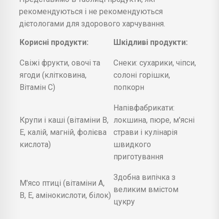
рекомендуються і не рекомендуються
дієтологами для здорового харчування.
Корисні продукти:
Шкідливі продукти:
Свіжі фрукти, овочі та
Снеки: сухарики, чіпси,
ягоди (клітковина,
солоні горішки,
Вітамін C)
попкорн
Напівфабрикати:
Крупи і каші (вітаміни В,
локшина, пюре, м'ясні
Е, калій, магній, фолієва
страви і кулінарія
кислота)
швидкого
приготування
Здобна випічка з
М'ясо птиці (вітаміни А,
великим вмістом
В, Е, амінокислоти, білок)
цукру