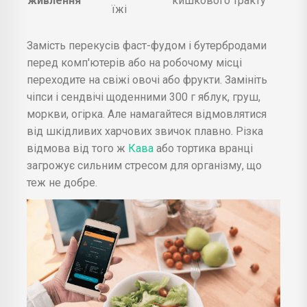
живлення
кишкового тракту
їжі
Замість перекусів фаст-фудом і бутербродами
перед комп'ютерів або на робочому місці
переходите на свіжі овочі або фрукти. Замініть
чіпси і сендвічі щоденними 300 г яблук, груш,
моркви, огірка. Але намагайтеся відмовлятися
від шкідливих харчових звичок плавно. Різка
відмова від того ж
Кава
або тортика вранці
загрожує сильним стресом для організму, що
теж не добре.