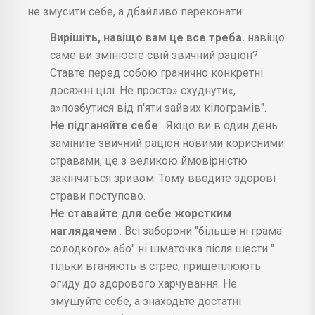
не змусити себе, а дбайливо переконати:
Вирішіть, навіщо вам це все треба.
навіщо
саме ви змінюєте свій звичний раціон?
Ставте перед собою гранично конкретні
досяжні цілі. Не просто» схуднути«,
а»позбутися від п'яти зайвих кілограмів".
Не підганяйте себе
. Якщо ви в один день
заміните звичний раціон новими корисними
стравами, це з великою ймовірністю
закінчиться зривом. Тому вводите здорові
страви поступово.
Не ставайте для себе жорстким
наглядачем
. Всі заборони "більше ні грама
солодкого» або" ні шматочка після шести "
тільки вганяють в стрес, прищеплюють
огиду до здорового харчування. Не
змушуйте себе, а знаходьте достатні