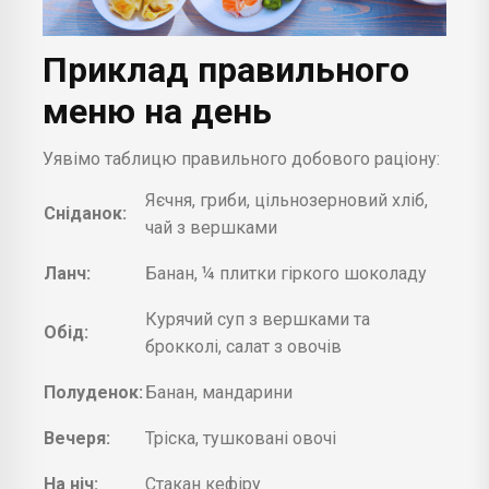
Приклад правильного
меню на день
Уявімо таблицю правильного добового раціону:
Яєчня, гриби, цільнозерновий хліб,
Сніданок:
чай з вершками
Ланч:
Банан, ¼ плитки гіркого шоколаду
Курячий суп з вершками та
Обід:
брокколі, салат з овочів
Полуденок:
Банан, мандарини
Вечеря:
Тріска, тушковані овочі
На ніч:
Стакан кефіру