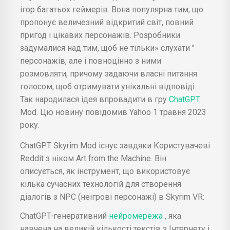
ігор багатьох геймерів. Вона популярна тим, що
пропонує величезний відкритий світ, повний
пригод і цікавих персонажів. Розробники
задумалися над тим, щоб не тільки» слухати "
персонажів, але і повноцінно з ними
розмовляти, причому задаючи власні питання
голосом, щоб отримувати унікальні відповіді.
Так народилася ідея впровадити в гру
ChatGPT
Mod. Цю новину повідомив Yahoo 1 травня 2023
року.
ChatGPT Skyrim Mod існує завдяки Користувачеві
Reddit з ніком Art from the Machine. Він
описується, як інструмент, що використовує
кілька сучасних технологій для створення
діалогів з NPC (неігрові персонажі) в Skyrim VR:
ChatGPT-генеративний
нейромережа
, яка
навчена на великій кількості текстів з Інтернету і