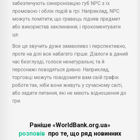
забезпечують синхронізацію губ NPC з їх
промовою і облік подій в грі. Наприклад, NPC
можуть помітити, що гравець підняв предмет
або використав заклинання, і прокоментувати
це.
Все це звучить дуже заманливо і перспективно,
проте на ділі все набагато гірше. Діалоги в даний
час безглузді, голоси ненатуральні, та й
персонажі поводяться дивно. Наприклад,
торговці можуть повідомити вам свій графік
роботи так, ніби вони живуть у сучасному світі,
або задати питання, які не мають відношення до
гри.
Раніше «WorldBank.org.ua»
розповів
про те, що ряд новинних