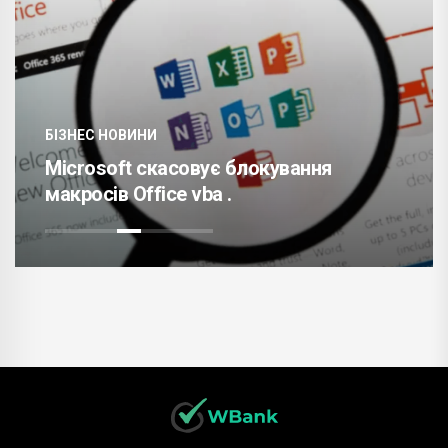
БІЗНЕС НОВИНИ
Microsoft скасовує блокування
макросів Office vba .