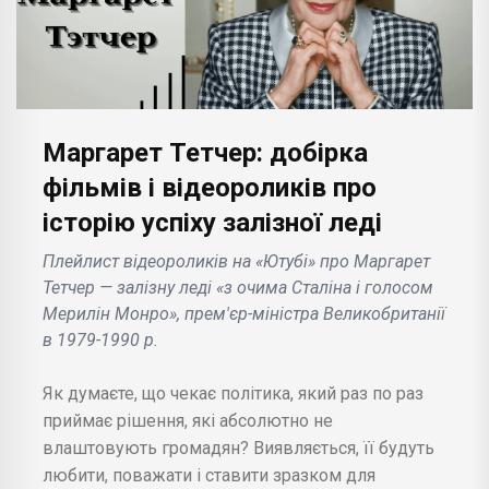
Маргарет Тетчер: добірка
фільмів і відеороликів про
історію успіху залізної леді
Плейлист відеороликів на «Ютубі» про Маргарет
Тетчер — залізну леді «з очима Сталіна і голосом
Мерилін Монро», прем'єр-міністра Великобританії
в 1979-1990 р.
Як думаєте, що чекає політика, який раз по раз
приймає рішення, які абсолютно не
влаштовують громадян? Виявляється, її будуть
любити, поважати і ставити зразком для