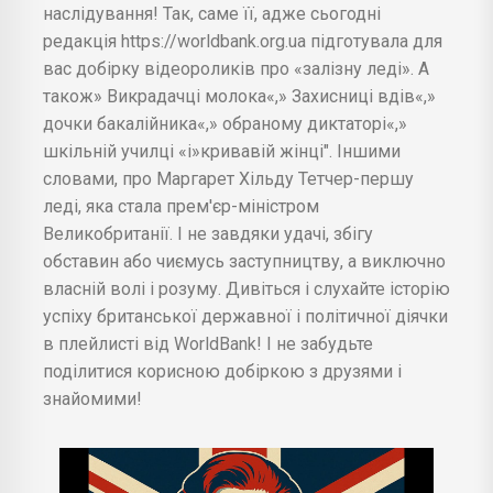
наслідування! Так, саме її, адже сьогодні
редакція https://worldbank.org.ua підготувала для
вас добірку відеороликів про «залізну леді». А
також» Викрадачці молока«,» Захисниці вдів«,»
дочки бакалійника«,» обраному диктаторі«,»
шкільній училці «і»кривавій жінці". Іншими
словами, про Маргарет Хільду Тетчер-першу
леді, яка стала прем'єр-міністром
Великобританії. І не завдяки удачі, збігу
обставин або чиємусь заступництву, а виключно
власній волі і розуму. Дивіться і слухайте історію
успіху британської державної і політичної діячки
в плейлисті від WorldBank! І не забудьте
поділитися корисною добіркою з друзями і
знайомими!