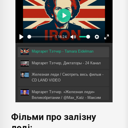
Play
1:16:24
Play
Mute
Settings
Enter
fullscreen
Маргарет Тэтчер - Tamara Eidelman
Маргарет Тэтчер, Диктаторы - 24 Канал
Железная леди / Смотреть весь фильм -
CD LAND VIDEO
Маргарет Тэтчер. «Железная леди»
Великобритании / @Max_Katz - Максим
Кац
Фільми
про залізну
Маргарет Тэтчер. Женщина на войне |
Документальное кино Леонида Млечина -
леді:
Центральное Телевидение