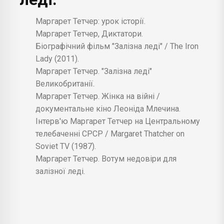
Интервью Маргарет Тэтчер на
Маргарет Тетчер: урок історії.
Центральном телевидении СССР / Margaret
Маргарет Тетчер, Диктатори.
Thatcher on Soviet TV (1987) - Советское
Біографічний фільм "Залізна леді" / The Iron
телевидение. ГОСТЕЛЕРАДИОФОНД
Lady (2011).
Маргарет Тэтчер. Вотум недоверия для
Маргарет Тетчер. "Залізна леді"
железной леди - Центральное Телевидение
Великобританії.
Маргарет Тетчер. Жінка на війні /
документальне кіно Леоніда Млечина.
Інтерв'ю Маргарет Тетчер на Центральному
телебаченні СРСР / Margaret Thatcher on
Soviet TV (1987).
Маргарет Тетчер. Вотум недовіри для
залізної леді.