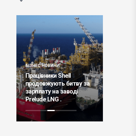
БІЗНЕС НОВИНИ
БІЗНЕС НО
Працівники Shell
Disney P
продовжують битву за
експери
ве
зарплату на заводі
першою
Prelude LNG .
трансляц