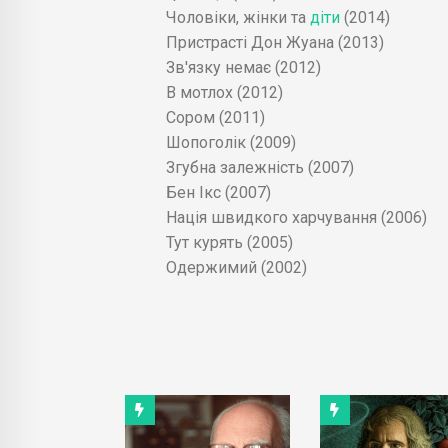
Чоловіки, жінки та
діти
(2014)
Бен Икс (2007) — Иностранн
Пристрасті Дон Жуана (2013)
Зв'язку немає (2012)
Fast Food Nation [2006] Offic
В мотлох (2012)
Одержимый 2002 Канада Вел
Сором (2011)
Шопоголік (2009)
Згубна залежність (2007)
Бен Ікс (2007)
Нація швидкого харчування (2006)
Тут курять (2005)
Одержимий (2002)