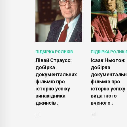
 РОЛИКІВ
ПІДБІРКА РОЛИКІВ
ПІДБІРКА РОЛИКІ
нер:
Лівай Страусс:
Ісаак Ньютон:
добірка
добірка
нтальних
документальних
документальн
 про
фільмів про
фільмів про
успіху
історію успіху
історію успіху
ика
винахідника
видатного
го каналу
джинсів .
вченого .