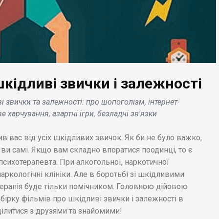
шкідливі звички і залежності
ЕС НОВИНИ
істерство оборони
і звички та залежності: про шопоголізм, інтернет-
БІЗНЕС НОВИНИ
 займеться
 харчування, азартні ігри, безладні зв'язки
альним вивченням
Samsung і Christie's
ідомлень про НЛО в
об'єдналися, щоб
ив вас від усіх шкідливих звичок. Як би не було важко,
-Мексико в 1947
продемонструвати но
ви самі. Якщо вам складно впоратися поодинці, то є
 .
бачення мистецтва .
психотерапевта. При алкогольної, наркотичної
ркологічні клініки. Але в боротьбі зі шкідливими
ерапія буде тільки помічником. Головною дійовою
бірку фільмів про шкідливі звички і залежності в
оділитися з друзями та знайомими!