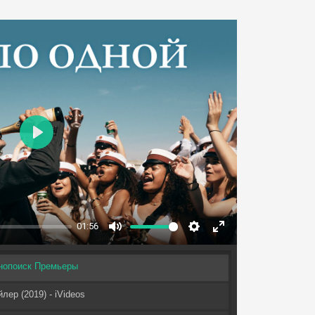
Play
01:56
Mute
Settings
Enter
fullscreen
инопоиск Премьеры
лер (2019) - iVideos