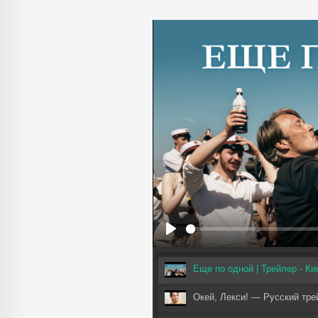
Play
Еще по одной | Трейлер - К
Окей, Лекси! — Русский трей