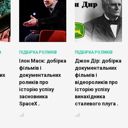
В
ПІДБІРКА РОЛИКІВ
ПІДБІРКА РОЛИКІВ
Ілон Маск: добірка
Джон Дір: добірка
фільмів і
документальних
их
документальних
фільмів і
роликів про
відеороликів про
історію успіху
історію успіху
засновника
винахідника
SpaceX .
сталевого плуга .