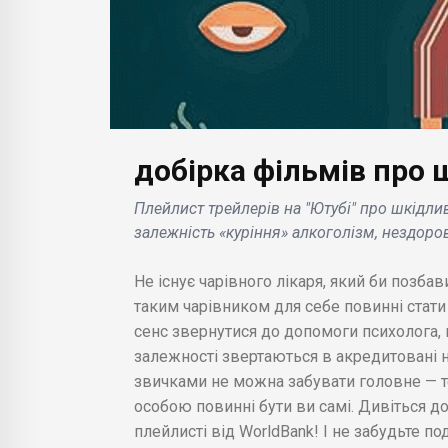
добірка фільмів про 
БІЗН
БІЗНЕС НОВИНИ
Мін
Плейлист трейлерів на "Ютубі" про шкідлив
Абсолютно новий
США
залежність «куріння» алкоголізм, нездорове
их
Boeing 747 був списаний
дет
ів з
всього після 30 годин
пов
Не існує чарівного лікаря, який би позбав
експлуатації, що
Нью
таким чарівником для себе повинні стати 
дорівнює 16 польотам .
році
сенс звернутися до допомоги психолога, 
залежності звертаються в акредитовані на
звичками не можна забувати головне — т
особою повинні бути ви самі. Дивіться до
плейлисті від WorldBank! І не забудьте п