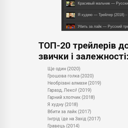
Красивый мальчик — Русский
Я худею — Трейлер (2018) - 
Убить за лайк — Русский тре
Ингрид едет на Запад — Русс
ТОП-20 трейлерів до
Игрок - Официальный трейле
звички і залежності
Мужчины, женщины и дети (2
Ще один (2020)
Страсти Дон Жуана - Русски
Грошова голка (2020)
Необрізані алмази (2019)
Трейлер фильма "Связи нет" 
Гаразд, Лексі! (2019)
В хлам / Smashed 2012 трейле
Гарний хлопчик (2018)
Я худну (2018)
Стыд / Shame (2011) - русски
Вбити за лайк (2017)
Інгрід їде на Захід (2017)
No Smoking (Uncut Theatrical 
Music
Гравець (2014)