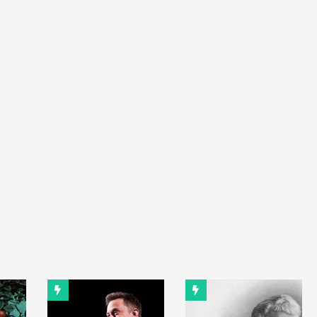
ый трейлер [HD] - Трейлер ТВ
ial Trailer - Recorded Picture Company
икобритания фильм - Фильмотека 2