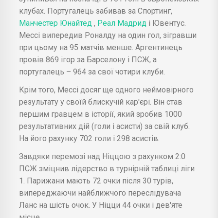
клубах. Португалець забивав за Спортинг,
Манчестер Юнайтед
,
Реал Мадрид
і Ювентус.
Мессі випередив Роналду на один гол, зігравши
при цьому на 95 матчів менше. Аргентинець
провів 869 ігор за Барселону і ПСЖ, а
португалець – 964 за свої чотири клуби.
Крім того, Мессі досяг ще одного неймовірного
результату у своїй блискучій кар'єрі. Він став
першим гравцем в історії, який зробив 1000
результативних дій (голи і асисти) за свій клуб.
На його рахунку 702 голи і 298 асистів.
Завдяки перемозі над Ніццою з рахунком 2:0
ПСЖ зміцнив лідерство в турнірній таблиці ліги
1. Парижани мають 72 очки після 30 турів,
випереджаючи найближчого переслідувача
Ланс на шість очок. У Ніцци 44 очки і дев'яте
місце.