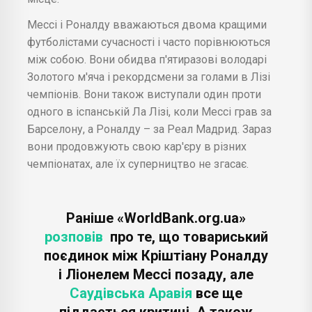
Мессі і Роналду вважаються двома кращими
футболістами сучасності і часто порівнюються
між собою. Вони обидва п'ятиразові володарі
Золотого м'яча і рекордсмени за голами в Лізі
чемпіонів. Вони також виступали один проти
одного в іспанській Ла Лізі, коли Мессі грав за
Барселону, а Роналду – за Реал Мадрид. Зараз
вони продовжують свою кар'єру в різних
чемпіонатах, але їх суперництво не згасає.
Раніше «WorldBank.org.ua»
розповів
про те, що товариський
поєдинок між Кріштіану Роналду
і Ліонелем Мессі позаду, але
Саудівська Аравія
все ще
піддається критиці. А також