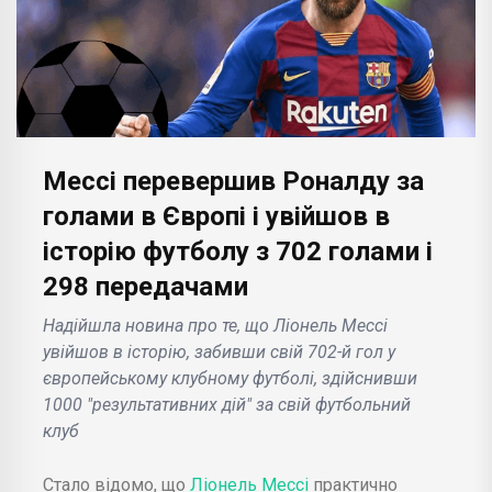
Мессі перевершив Роналду за
голами в Європі і увійшов в
історію футболу з 702 голами і
298 передачами
Надійшла новина про те, що Ліонель Мессі
увійшов в історію, забивши свій 702-й гол у
європейському клубному футболі, здійснивши
1000 "результативних дій" за свій футбольний
клуб
Стало відомо, що
Ліонель Мессі
практично