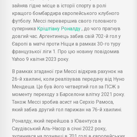
зайняв гідне місце в історії спорту в ролі
кращого бомбардира європейського клубного
футболу. Мессі перевершив свого головного
суперника
Кріштіану Роналду
, до чого прагнув
довгий час. Аргентинець забив свій 702-й гол у
Європі в матчі проти Ніцци в рамках 30-го туру
французької ліги 1. Про цю новину повідомив
Yahoo 9 квітня 2023 року.
В рамках згаданої гри Мессі відкрив рахунок на
26-й хвилині, коли реалізував передачу від Нуно
Мендеша. Це був його четвертий гол за ПСЖ з
моменту переходу з Барселони влітку 2021 року.
Також Мессі зробив асист на Серхіо Рамоса,
який забив другий гол парижан на 76-й хвилині.
Роналду, який перейшов з Ювентуса в
Саудівський Аль-Насср в січні 2022 року,
зупинився на позначці в 701 голі в європейських