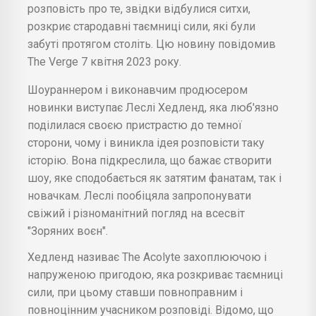
розповість про те, звідки відбулися ситхи,
розкриє стародавні таємниці сили, які були
забуті протягом століть. Цю новину повідомив
The Verge 7 квітня 2023 року.
Шоураннером і виконавчим продюсером
новинки виступає Леслі Хедленд, яка люб'язно
поділилася своєю пристрастю до темної
сторони, чому і виникла ідея розповісти таку
історію. Вона підкреслила, що бажає створити
шоу, яке сподобається як затятим фанатам, так і
новачкам. Леслі пообіцяла запропонувати
свіжий і різноманітний погляд на всесвіт
"Зоряних воєн".
Хедленд називає The Acolyte захоплюючою і
напруженою пригодою, яка розкриває таємниці
сили, при цьому ставши повноправним і
повноцінним учасником розповіді. Відомо, що