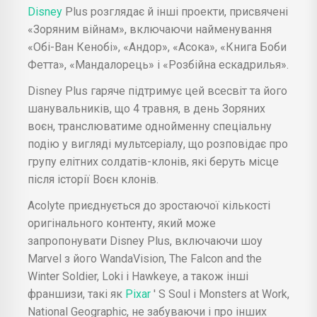
Disney
Plus розглядає й інші проекти, присвячені
«Зоряним війнам», включаючи найменування
«Обі-Ван Кенобі», «Андор», «Асока», «Книга Боби
Фетта», «Мандалорець» і «Розбійна ескадрилья».
Disney Plus гаряче підтримує цей всесвіт та його
шанувальників, що 4 травня, в день Зоряних
воєн, транслюватиме однойменну спеціальну
подію у вигляді мультсеріалу, що розповідає про
групу елітних солдатів-клонів, які беруть місце
після історії Воєн клонів.
Acolyte приєднується до зростаючої кількості
оригінального контенту, який може
запропонувати Disney Plus, включаючи шоу
Marvel з його WandaVision, The Falcon and the
Winter Soldier, Loki і Hawkeye, а також інші
франшизи, такі як
Pixar
' S Soul і Monsters at Work,
National Geographic, не забуваючи і про інших