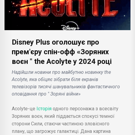
Disney Plus оголошує про
прем'єру спін-офф «Зоряних
воєн " the Acolyte у 2024 році
Надійшли новини про майбутню новинку the
Acolyte, яка обіцяє зібрати біля екранів
телевізорів тисячі шанувальників фантастичного
оповідання про " Зоряні війни»
Acolyte-це
Історія
одного персонажа з всесвіту
Зоряних воєн, який піддається спокусі темної
сторони Сили, стаючи частиною зловісного
плану, що загрожує галактиці. Дана картина