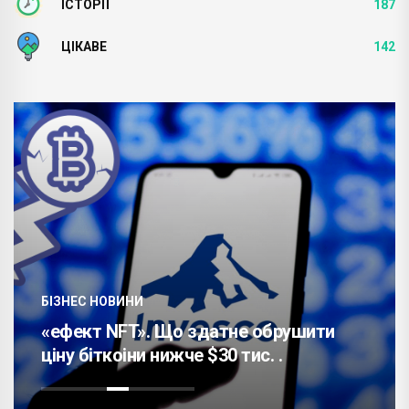
ІСТОРІЇ
187
ЦІКАВЕ
142
БІЗНЕС НОВИНИ
«ефект NFT». Що здатне обрушити
ціну біткоіни нижче $30 тис. .