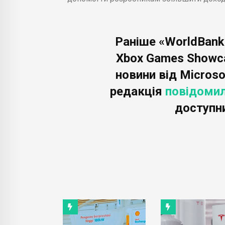
Раніше «WorldBank
Xbox Games Showcas
новини від Microso
редакція
повідоми
доступн