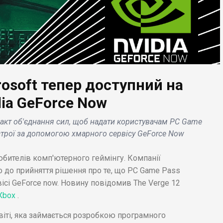
rosoft тепер доступний на
ЕС НОВИНИ
БІЗНЕС НОВИНИ
lix запускає
Моделі легкових
dia GeForce Now
ументальну драму
автомобілів Toyota
 факт об'єднання сил, щоб надати користувачам PC Game
 Клеопатру з
Avalon, Honda Insight 
строї за допомогою хмарного сервісу GeForce Now
ношкірою актрисою
ін. знімають з
ловній ролі:
виробництва в 2023 р
бителів комп'ютерного геймінгу. Компанії
птяни протестують .
.
о до прийняття рішення про те, що PC Game Pass
ісі GeForce now. Новину повідомив The Verge 12
Xbox
.
світі, яка займається розробкою програмного