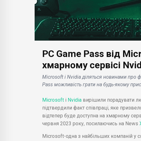
PC Game Pass від Mic
БІЗНЕС НОВИНИ
БІЗН
ава,
дна
Група готелів Five Hotels
Netf
хмарному сервісі Nvi
and Resorts анонсує
док
Microsoft і Nvidia діляться новинами про
новий сервіс оренди
про
Pass можливість грати на будь-якому при
розкішного приватного
тем
літака для вечірок «в
в го
Microsoft
і
Nvidia
вирішили порадувати лю
небі» .
єги
підтвердили факт співпраці, яке призвел
відтепер буде доступна на хмарному серв
червня 2023 року, посилаючись на News
Microsoft-одна з найбільших компаній у 