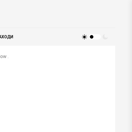
АХОДИ
ow .