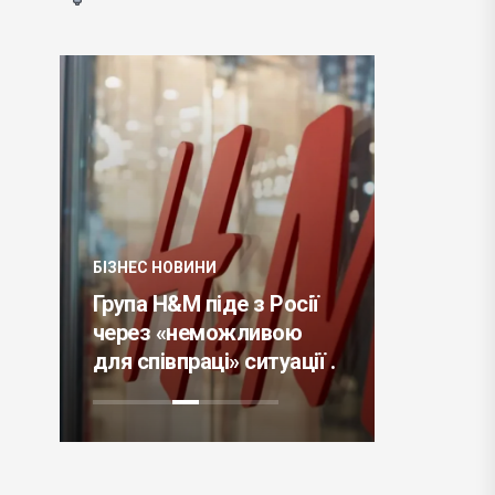
БІЗНЕС НО
БІЗНЕС НОВИНИ
та
Robinho
Група H&M піде з Росії
покупку
оці
через «неможливою
кріптов
для співпраці» ситуації .
платформ