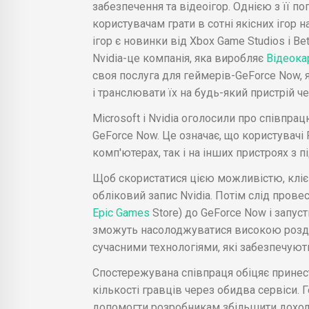
забезпечення та відеоігор. Однією з її п
користувачам грати в сотні якісних ігор 
ігор є новинки від Xbox Game Studios і Bet
Nvidia-це компанія, яка виробляє
Відеока
своя послуга для геймерів-GeForce Now, я
і транслювати їх на будь-який пристрій ч
Microsoft і Nvidia оголосили про співпра
GeForce Now. Це означає, що користувачі
комп'ютерах, так і на інших пристроях з 
Щоб скористатися цією можливістю, кліє
обліковий запис Nvidia. Потім слід прове
Epic Games
Store) до GeForce Now і запуст
зможуть насолоджуватися високою розді
сучасними технологіями, які забезпечуют
Спостережувана співпраця обіцяє принест
кількості гравців через обидва сервіси. 
допомогти розробникам збільшити доходи