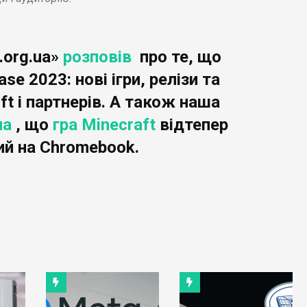
.org.ua»
розповів
про те, що
e 2023: нові ігри, релізи та
ft і партнерів. А також наша
ла
, що
гра
Minecraft
відтепер
ий на Chromebook.