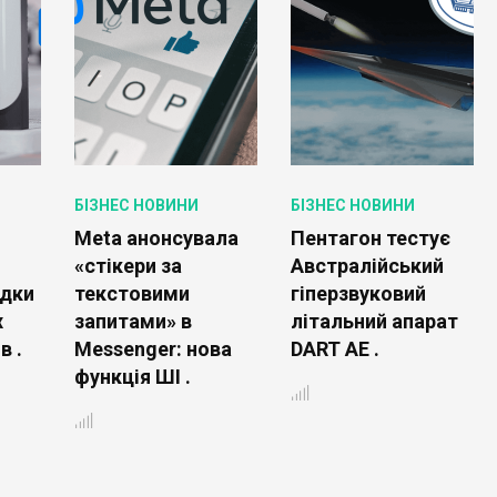
БІЗНЕС НОВИНИ
БІЗНЕС НОВИНИ
Meta анонсувала
Пентагон тестує
«стікери за
Австралійський
ядки
текстовими
гіперзвуковий
х
запитами» в
літальний апарат
в .
Messenger: нова
DART AE .
функція ШІ .