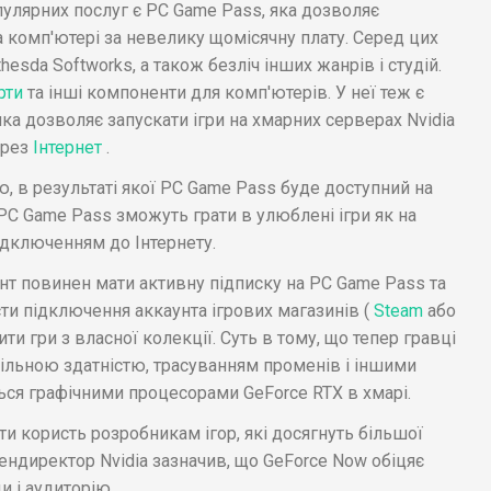
опулярних послуг є PC Game Pass, яка дозволяє
на комп'ютері за невелику щомісячну плату. Серед цих
hesda Softworks, а також безліч інших жанрів і студій.
рти
та інші компоненти для комп'ютерів. У неї теж є
ка дозволяє запускати ігри на хмарних серверах Nvidia
ерез
Інтернет
.
цю, в результаті якої PC Game Pass буде доступний на
 PC Game Pass зможуть грати в улюблені ігри як на
підключенням до Інтернету.
нт повинен мати активну підписку на PC Game Pass та
сти підключення аккаунта ігрових магазинів (
Steam
або
ити гри з власної колекції. Суть в тому, що тепер гравці
льною здатністю, трасуванням променів і іншими
ься графічними процесорами GeForce RTX в хмарі.
и користь розробникам ігор, які досягнуть більшої
Гендиректор Nvidia зазначив, що GeForce Now обіцяє
 і аудиторію.