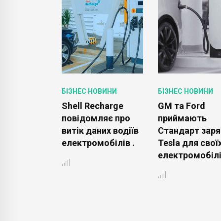
ОВИНИ
БІЗНЕС НОВИНИ
БІЗНЕС НОВИНИ
ames
Shell Recharge
GM та Ford
e 2023:
повідомляє про
приймають
и, релізи та
витік даних водіїв
Стандарт зар
від
електромобілів .
Tesla для свої
t і
електромобілі
в .