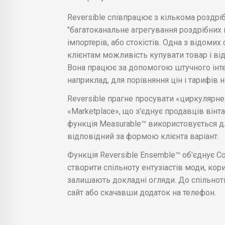
Reversible співпрацює з кількома роздрі
"багатоканальне агрегування роздрібних 
імпортерів, або стокістів. Одна з відомих 
клієнтам можливість купувати товар і ві
Вона працює за допомогою штучного інте
наприклад, для порівняння цін і тарифів н
Reversible прагне просувати «циркулярн
«Marketplace», що з'єднує продавців вінт
функція Measurable™ використовується 
відповідний за формою клієнта варіант.
Функція Reversible Ensemble™ об'єднує С
створити спільноту ентузіастів моди, кор
залишають докладні огляди. До спільнот
сайт або скачавши додаток на телефон.