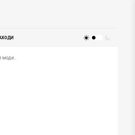
АХОДИ
 моди .