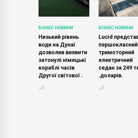
ОВИНИ
БІЗНЕС НОВИНИ
БІЗНЕС НОВИНИ
ланує
Низький рівень
Lucid предста
и штучний
води на Дунаї
першокласний
мар, щоб
дозволив виявити
тримоторний
ти зернові
затонулі німецькі
електричний
и від
кораблі часів
седан за 249 т
Другої світової .
.доларів.