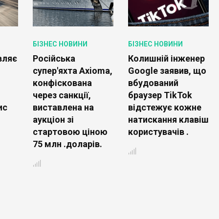
БІЗНЕС НОВИНИ
БІЗНЕС НОВИНИ
вляє
Російська
Колишній інженер
супер'яхта Axioma,
Google заявив, що
конфіскована
вбудований
через санкції,
браузер TikTok
ис
виставлена на
відстежує кожне
аукціон зі
натискання клавіш
стартовою ціною
користувачів .
75 млн .доларів.