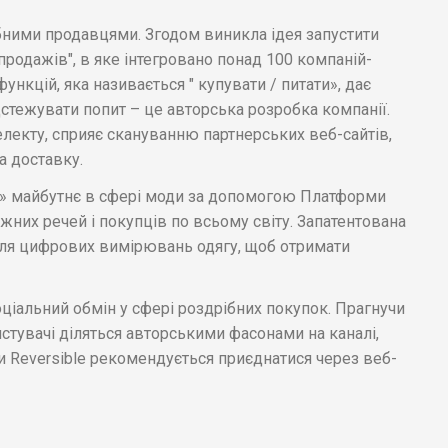
бними продавцями. Згодом виникла ідея запустити
продажів", в яке інтегровано понад 100 компаній-
функцій, яка називається " купувати / питати», дає
дстежувати попит – це авторська розробка компанії.
лекту, сприяє скануванню партнерських веб-сайтів,
а доставку.
е» майбутнє в сфері моди за допомогою Платформи
ажних речей і покупців по всьому світу. Запатентована
для цифрових вимірювань одягу, щоб отримати
оціальний обмін у сфері роздрібних покупок. Прагнучи
истувачі діляться авторськими фасонами на каналі,
и Reversible рекомендується приєднатися через веб-