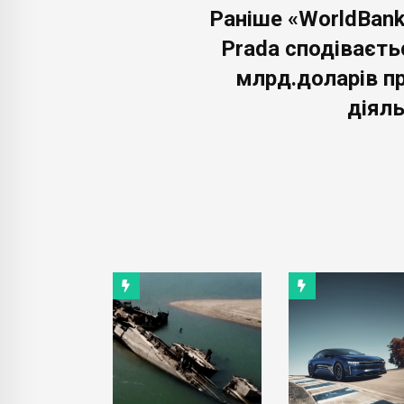
Раніше «WorldBank
Prada сподіваєть
млрд.доларів п
діяль