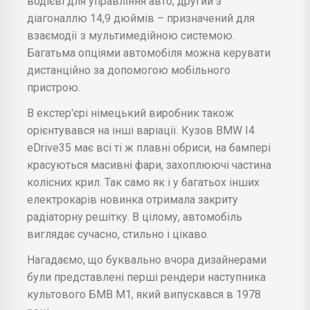
водієві для управління авто; другий з
діагоналлю 14,9 дюймів – призначений для
взаємодії з мультимедійною системою.
Багатьма опціями автомобіля можна керувати
дистанційно за допомогою мобільного
пристрою.
В екстер'єрі німецький виробник також
орієнтувався на інші варіації. Кузов BMW I4
eDrive35 має всі ті ж плавні обриси, на бампері
красуються масивні фари, захоплюючі частина
колісних крил. Так само як і у багатьох інших
електрокарів новинка отримала закриту
радіаторну решітку. В цілому, автомобіль
виглядає сучасно, стильно і цікаво.
Нагадаємо, що буквально вчора дизайнерами
були представлені перші рендери наступника
культового БМВ М1, який випускався в 1978