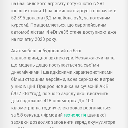
на базі силового агрегату потужністю в 281
кінських сили. Ціна новинки стартує з позначки в
52 395 доларів (3,2 мільйона руб., за поточним
курсом). Повідомляється, що європейським
автомобілістам i4 eDrive35 стане доступною вже
на початку 2023 року.
Автомобіль побудований на базі
задньопривідної архітектури. Незважаючи на те,
що модель дещо поступається за своїми
динамічними і швидкісними характеристиками
більш старшим версіями, вона серйозно виграє
у них в ціні. Працює новинка на сучасній АКБ
(70,2 кВт*год), повного заряду якої вистачить
для подолання 418 кілометрів. До 100
кілометрів на годину електрокар розганяється
за 5,8 секунд. Фірмовий
технологія
швидкої
зарядки дозволяє заповнити заряд акумулятора