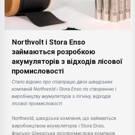
Northvolt і Stora Enso
займаються розробкою
акумуляторів з відходів лісової
промисловості
Стало відомо про співпрацю двох шведських
компаній Northwold і Stora Enso по створенню і
виробництву акумуляторів з лігніну, відходів
лісової промисловості
Northwold, шведська компанія, що займається
виробництвом акумуляторів і Stora Enso,
фінсько-Шведська лісопромислова компанія,