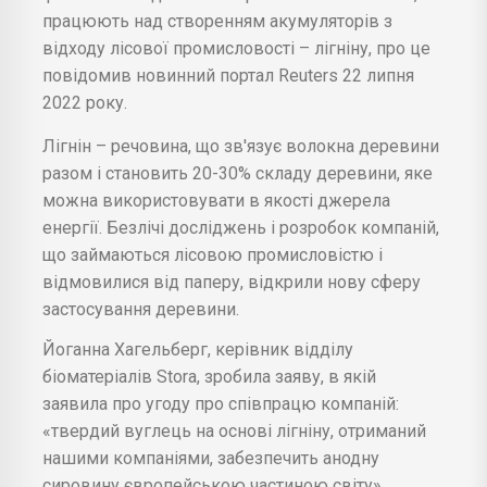
працюють над створенням акумуляторів з
відходу лісової промисловості – лігніну, про це
повідомив новинний портал Reuters 22 липня
2022 року.
Лігнін – речовина, що зв'язує волокна деревини
разом і становить 20-30% складу деревини, яке
можна використовувати в якості джерела
енергії. Безлічі досліджень і розробок компаній,
що займаються лісовою промисловістю і
відмовилися від паперу, відкрили нову сферу
застосування деревини.
Йоганна Хагельберг, керівник відділу
біоматеріалів Stora, зробила заяву, в якій
заявила про угоду про співпрацю компаній:
«твердий вуглець на основі лігніну, отриманий
нашими компаніями, забезпечить анодну
сировину європейською частиною світу».