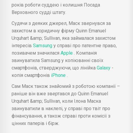
років роботи суддею і колишня Посада
Верховного судді штату.
Судячи з деяких джерел, Маск звернувся за
захистом в юридичну фірму Quinn Emanuel
Urquhart &amp; Sullivan, яка займалася захистом
інтересів
Samsung
у справі про патентне право,
позивачем значилася
Apple
. Компанія
звинуватила Samsung у копіюванні своїх
смартфонів, стверджуючи, що лінійка
Galaxy
-
копія смартфонів
iPhone
.
Сам Маск також знайомий з роботою компанії –
раніше він вже звертався до Quinn Emanuel
Urquhart &amp; Sullivan, коли Ілона Маска
звинуватили в наклепі, у справі про твіт про
фінансування, а також справі проти комісії з
цінних паперів і бірж.