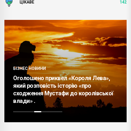
ЦІКАВЕ
142
БІЗНЕС НОВИНИ
Оголошено приквел «Короля Лева»,
який розповість історію «про
сходження Мустафи до королівської
влади» .