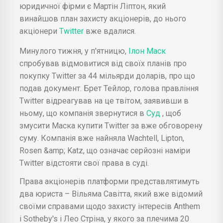
юридичної фірми є Мартін Ліптон, який
винайшов план захисту акціонерів, до нього
акціонери
Twitter
вже вдалися.
Минулого тижня, у п'ятницю,
Ілон Маск
спробував відмовитися від своїх планів про
покупку Twitter за 44 мільярди доларів, про що
подав документ. Брет Тейлор, голова правління
Twitter відреагував на це твітом, заявивши в
ньому, що компанія звернутися в
Суд
, щоб
змусити Маска купити Twitter за вже обговорену
суму. Компанія вже найняла Wachtell, Lipton,
Rosen &amp; Katz, що означає серйозні наміри
Twitter відстояти свої права в суді.
Права акціонерів платформи представлятимуть
два юриста – Вільяма Савітта, який вже відомий
своїми справами щодо захисту інтересів Anthem
і Sotheby's і Лео Стріна, у якого за плечима 20