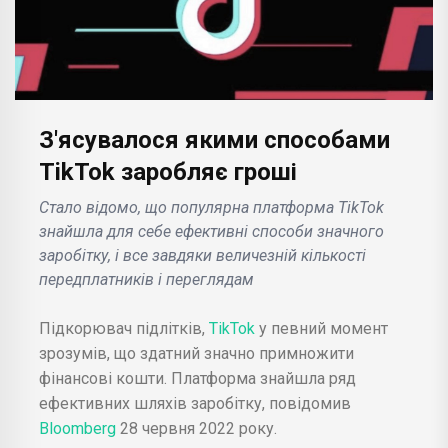
З'ясувалося якими способами
TikTok заробляє гроші
Стало відомо, що популярна платформа TikTok
знайшла для себе ефективні способи значного
заробітку, і все завдяки величезній кількості
передплатників і переглядам
Підкорювач підлітків,
TikTok
у певний момент
зрозумів, що здатний значно примножити
фінансові кошти. Платформа знайшла ряд
ефективних шляхів заробітку, повідомив
Bloomberg
28 червня 2022 року.