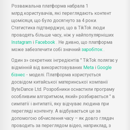
Розважальна платформа набрала 1
млрд.користувачів, які переглядають контент
щомісяця, що було досягнуто за 4 роки.
Статистика підтверджує, що в TikTok люди
проводять більше часу, ніж у найпопулярніших
Instagram
і
Facebook
. Не дивно, що платформа
може забезпечити собі значний
заробіток
.
Один з» секретних інгредієнтів " TikTok полягає у
відмінній від використовуваних
Meta
і
Google
бізнес
- моделі. Платформа користується
досвідом китайської материнської компанії
ByteDance Ltd. Розробники оснастили програму
особливим алгоритмом, який» розбирається " в
симпатії і антипатії, яку відчуває людина при
перегляді контенту. А відбувається це за
допомогою обчислення часу – як довго глядач
проводить за переглядом відео, наприклад, з