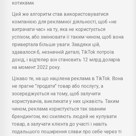
котиками.
Цей же алгоритм став використовуватися
компанією для рекламної діяльності, щоб «не
витрачати час» на ту, яка не користується
успіхом, або змінювати її таким чином, щоб вона
привертала більше уваги. Завдяки цій,
здавалося б, незначній деталі, TikTok потроїв
дохід, і відтепер він становить 12 млрд.доларів
на момент 2022 року.
Цікаво те, на що націлена реклама в TikTok. Вона
не прагне "продати" товар або послугу, а
зосереджується на тому, щоб залучити
користувачів, викликати у них цікавість. Таким
чином, реклама користується так званим
брендингом, які схиляють людей не купувати
товар, а залучати клієнта до участі і навіть
подальшого поширення слави про себе через ті