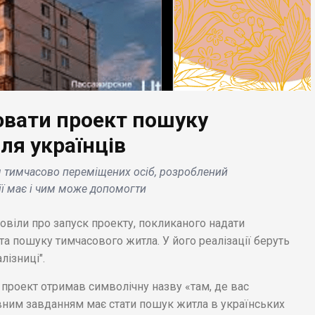
ювати проект пошуку
ЕС НОВИНИ
БІЗНЕС НОВИНИ
ля українців
ай лідирує в області
Coca-Cola заявила пр
для тимчасово переміщених осіб, розроблений
нозів зростання цін
збитки в 195 млн.
ії має і чим може допомогти
розкішну
доларів у зв'язку з
хомість в 2023 році
припиненням діяльно
повіли про запуск проекту, покликаного надати
на території Росії .
та пошуку тимчасового житла. У його реалізації беруть
лізниці".
проект отримав символічну назву «там, де вас
овним завданням має стати пошук житла в українських