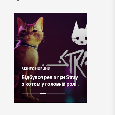
БІЗНЕС НО
о
Авіакомп
БІЗНЕС НОВИНИ
анонсує 
сті
Відбувся реліз гри Stray
запуску 
з котом у головній ролі .
Голд-Кос