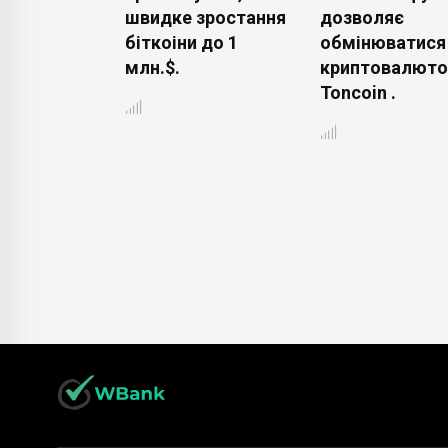
жера від
швидке зростання
дозволяє
Дурових.
біткоіни до 1
обмінюватися
буде? .
млн.$.
криптовалют
Toncoin .