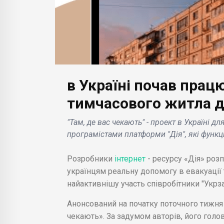
в Україні почав прац
БІЗНЕС НОВИНИ
БІЗН
Bloomberg: Yandex
тимчасового житла д
розглядає плани
Дуб
"Там, де вас чекають" - проект в Україні 
продажу російського
прог
програмістами платформи "Дія", які функц
бізнесу санкціонованим
на 
агатих
олігархам за 7 млрд.
неру
Розробники
інтернет
- ресурсу «Дія» роз
світу .
долар .
.
українцям реальну допомогу в евакуації 
найактивнішу участь співробітники "Укрза
Анонсований на початку поточного тижня 
чекають». За задумом авторів, його гол