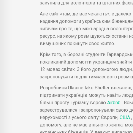
закупила для волонтерів та штатних фахів
Але сайт «там, де вас чекають», є далек
надання допомоги українським біженцям.
читачам про те, що міжнародна волонтерсь
ресурс, на якому розміщуються останні но
вимушених покинути своє житло.
Крім того, в березні студенти Гарвардсько
покликаний допомогти українцям знайти 
12 мовах світах. З його допомогою люди, 
запропонувати їх для тимчасового розмі
Розробники Ukraine take Shelter впевнені,
підтримати українців можуть навіть люди,
більш просту і урізану версію
Airbnb
. Вс
зареєструвалися і запропонували свою д
нерухомості з усього світу: Європи,
США
допомогу, але не має вільного житла, можу
українських біженців. У деяких випадках