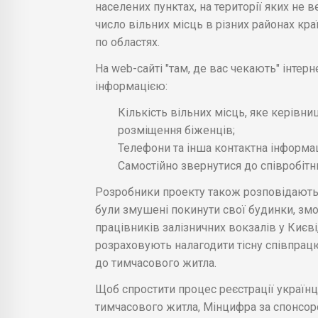
населених пунктах, на території яких не ве
число вільних місць в різних районах кра
по областях.
На web-сайті "там, де вас чекають" інте
інформацією:
Кількість вільних місць, яке керівни
розміщення біженців;
Телефони та інша контактна інформац
Самостійно звернутися до співробітн
Розробники проекту також розповідають пр
були змушені покинути свої будинки, зм
працівників залізничних вокзалів у Києві,
розраховують налагодити тісну співпрац
до тимчасового житла.
Щоб спростити процес реєстрації україн
тимчасового житла, Мінцифра за спонсорс