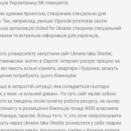
ців Укрзалізниці 68 планшетів.
о не єдиним проектом, створеним спеціально для
 Так, наприклад, раніше Vgorode розповів своїм
ка організація United for Ukraine створила спеціальний
вини та актуальна інформація для українців,
го університету запустили сайт Ukraine take Shelter,
тимчасове житло в Європі. Інтернет-ресурс працює на
які мають вільні кімнати, квартири і будинки, можуть
щення потребують цього біженцям.
 що в непростій ситуації, яка складається сьогодні
 у яких «є вільний диван». По суті, сайт являє собою
ього за тиждень після початку роботи ресурсу, на ньому
опомогу в розміщенні біженців понад 4000 власників
, Канади, Ізраїлю. Більш того, ті, хто хоче запропонувати
ть через Ukraine take Shelter розмістити у себе тварин
 волонтери навіть пропонують сім'ям з України купити