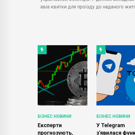
авіа квитки для проїзду до наданого житл
ОВИНИ
БІЗНЕС НОВИНИ
БІЗНЕС НОВИНИ
m Premium
Експерти
У Telegram
а версія
прогнозують,
з'явилася функ