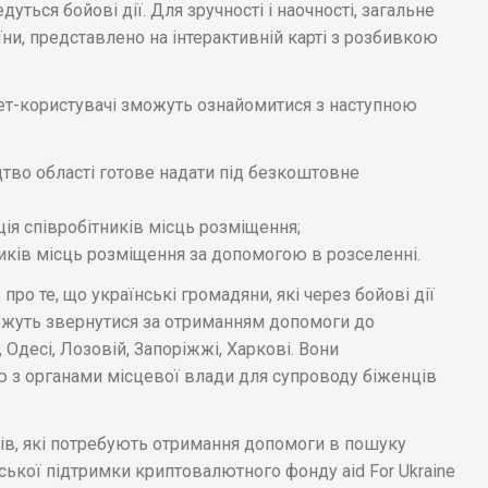
дуться бойові дії. Для зручності і наочності, загальне
їни, представлено на інтерактивній карті з розбивкою
рнет-користувачі зможуть ознайомитися з наступною
цтво області готове надати під безкоштовне
ія співробітників місць розміщення;
иків місць розміщення за допомогою в розселенні.
о те, що українські громадяни, які через бойові дії
ожуть звернутися за отриманням допомоги до
 Одесі, Лозовій, Запоріжжі, Харкові. Вони
ю з органами місцевої влади для супроводу біженців
ців, які потребують отримання допомоги в пошуку
ької підтримки криптовалютного фонду aid For Ukraine