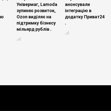
Універмаг, Lamoda
анонсували
зупиняє розвиток,
інтеграцію в
ою
Ozon виділяє на
додатку Приват24
підтримку бізнесу
.
мільярд рублів .