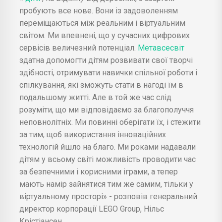
пробують все нове. Вони із задоволенням
переміщаються між реальним і віртуальним
світом. Ми впевнені, що у сучасних цифрових
сервісів величезний потенціал.
Метавсесвіт
здатна допомогти дітям розвивати свої творчі
здібності, отримувати навички спільної роботи і
спілкування, які зможуть стати в нагоді їм в
подальшому житті. Але в той же час слід
розуміти, що ми відповідаємо за благополуччя
неповнолітніх. Ми повинні оберігати їх, і стежити
за тим, щоб використання інноваційних
технологій йшло на благо. Ми роками надавали
дітям у всьому світі можливість проводити час
за безпечними і корисними іграми, а тепер
мають намір зайнятися тим же самим, тільки у
віртуальному просторі» - розповів генеральний
директор корпорації LEGO Group, Нільс
Крістіансен.