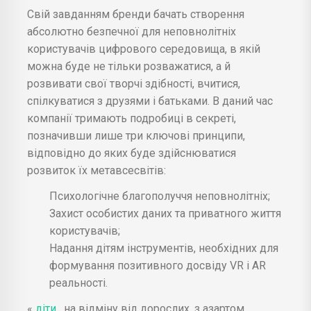
Свій завданням бренди бачать створення
абсолютно безпечної для неповнолітніх
користувачів цифрового середовища, в якій
можна буде не тільки розважатися, а й
розвивати свої творчі здібності, вчитися,
спілкуватися з друзями і батьками. В даний час
компанії тримають подробиці в секреті,
позначивши лише три ключові принципи,
відповідно до яких буде здійснюватися
розвиток їх метавсесвітів:
Психологічне благополуччя неповнолітніх;
Захист особистих даних та приватного життя
користувачів;
Надання дітям інструментів, необхідних для
формування позитивного досвіду VR і AR
реальності.
«
діти
, на відміну від дорослих, з азартом