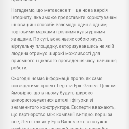
Нагадаємо, що метавсесвіт – це нова версія
Інтернету, яка зможе представити користувачам
інноваційні способи взаємодії один з одним,
торговими марками і різними культурними
явищами. По суті, вона являє собою якусь
віртуальну площадку, авторизувавшись на якій
людина отримує широкі можливості для
приємного і цікавого проведення часу, навчання,
роботи.
Сьогодні немає інформації про те, як саме
виглядатиме проект Lego та Epic Games. Цілком
ймовірно, що в ньому будуть широко
використовуватися деталі і фігурки зі
знаменитого конструктора. Експерти вважають,
що партнерство між компанії вигідно, перш за
все, Лего, так як у Epic Games вже є потужні
графічні движки і значний досвід в розробці