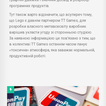
програмних продуктів.
Тут також варто відзначити, що всупереч тому,
що Lego є давнім партнером TT Games, для
розробки власного метавсесвіту виробник
вирішив укласти угоду зі сторонньою студією.
За наявною інформацією це пов'язано з тим, що
в колективі TT Games останнім часом панує
«токсична» атмосфера, яка заважає нормальній,
продуктивній роботі.