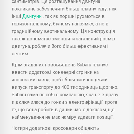
сантиметрів. Це розташування двигуна
покликане забезпечити більш плавну їзду, ніж
інші
Двигуни
, так як поршні рухаються в
горизонтальному, бічному напрямку, а не в
традиційному вертикальному. Ця конструкція
також допомагає зменшити загальний розмір
двигуна, роблячи його більш ефективним і
легким.
Крім згаданих нововведень Subaru планує
ввести додаткові конвеєрні стрічки на
японський завод, щоб збільшити кінцевий
випуск транспорту до 400 тис.одиниць щорічно.
Subaru сама по собі є компанією, яка не відразу
підключилася до гонки з електрифікації, проте
те, що вона робить в даний час, є доказом, що
найменування не має наміру здавати позиції.
Чотири додаткові кросовери обіцяють