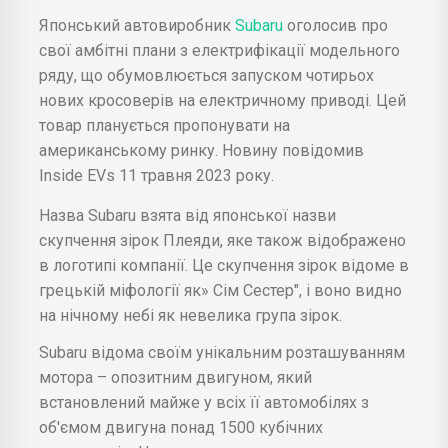
Японський автовиробник
Subaru
оголосив про
свої амбітні плани з електрифікації модельного
ряду, що обумовлюється запуском чотирьох
нових кросоверів на електричному приводі. Цей
товар планується пропонувати на
американському ринку. Новину повідомив
Inside EVs 11 травня 2023 року.
Назва Subaru взята від японської назви
скупчення зірок Плеяди, яке також відображено
в логотипі компанії. Це скупчення зірок відоме в
грецькій міфології як» Сім Сестер", і воно видно
на нічному небі як невелика група зірок.
Subaru відома своїм унікальним розташуванням
мотора – опозитним двигуном, який
встановлений майже у всіх її автомобілях з
об'ємом двигуна понад 1500 кубічних