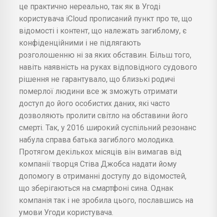
це практично нереально, так як в Угоді
користувача iCloud прописаний пункт про те, що
відомості і контент, що належать загиблому, є
конфіденційними і не підлягають
розголошенню ні за яких обставин. Більш того,
навіть наявність на руках відповідного судового
рішення не гарантувало, що близькі родичі
померлої людини все ж зможуть отримати
доступ до його особистих даних, які часто
дозволяють пролити світло на обставини його
смерті. Так, у 2016 широкий суспільний резонанс
набула справа батька загиблого молодика.
Протягом декількох місяців він вимагав від
компанії творця Стіва Джобса надати йому
допомогу в отриманні доступу до відомостей,
що зберігаються на смартфоні сина. Однак
компанія так і не зробила цього, пославшись на
умови Угоди користувача.