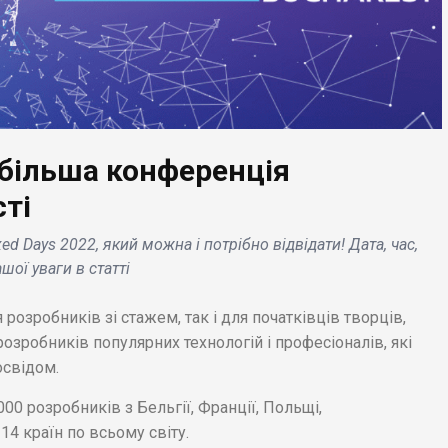
йбільша конференція
ЕС НОВИНИ
le Watch порушують
сті
енти виробника
БІЗНЕС НОВИНИ
ed Days 2022, який можна і потрібно відвідати! Дата, час,
eCor, проте
шої уваги в статті
ладений заборона
Sankyo Seiko купує
імпорт ще не увійшов
французький модний
я розробників зі стажем, так і для початківців творців,
лу .
будинок Leonard .
розробників популярних технологій і професіоналів, які
освідом.
0 розробників з Бельгії, Франції, Польщі,
14 країн по всьому світу.