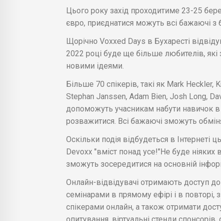
Цього року захід проходитиме 23-25 бере
євро, приєднатися можуть всі бажаючі з 
Щорічно Voxxed Days в Бухаресті відвідую
2022 році буде ще більше любителів, які 
новими ідеями.
Більше 70 спікерів, такі як Mark Heckler, 
Stephan Janssen, Adam Bien, Josh Long, David
допоможуть учасникам набути навичок в с
розважитися. Всі бажаючі зможуть обмін
Оскільки подія відбудеться в Інтернеті 
Devoxx "вміст понад усе!"Не буде ніяких ві
зможуть зосередитися на основній інформ
Онлайн-відвідувачі отримають доступ д
семінарами в прямому ефірі і в повторі, 
спікерами онлайн, а також отримати доступ
опитування, віртуальні стенди спонсорів, 