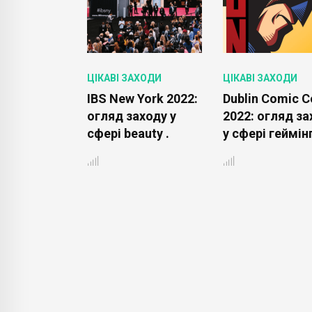
АХОДИ
ЦІКАВІ ЗАХОДИ
ЦІКАВІ ЗАХОДИ
ngPulse
IBS New York 2022:
Dublin Comic C
гляд заходу
огляд заходу у
2022: огляд за
сфері beauty .
у сфері геймінг
нгу .