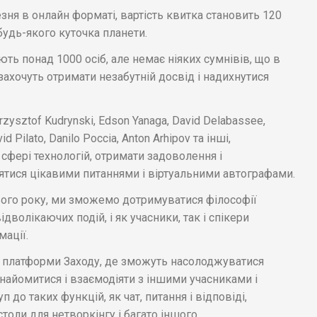
зня в онлайн форматі, вартість квитка становить 120
будь-якого куточка планети.
ть понад 1000 осіб, але немає ніяких сумнівів, що в
захочуть отримати незабутній досвід і надихнутися
Krzysztof Kudrynski, Edson Yanaga, David Delabassee,
 Pilato, Danilo Poccia, Anton Arhipov та інші,
фері технологій, отримати задоволення і
ятися цікавими питаннями і віртуальними автографами.
цього року, ми зможемо дотримуватися філософії
дволікаючих подій, і як учасники, так і спікери
ації.
о платформи Заходу, де зможуть насолоджуватися
знайомитися і взаємодіяти з іншими учасниками і
 до таких функцій, як чат, питання і відповіді,
столи для нетворкінгу і багато іншого.