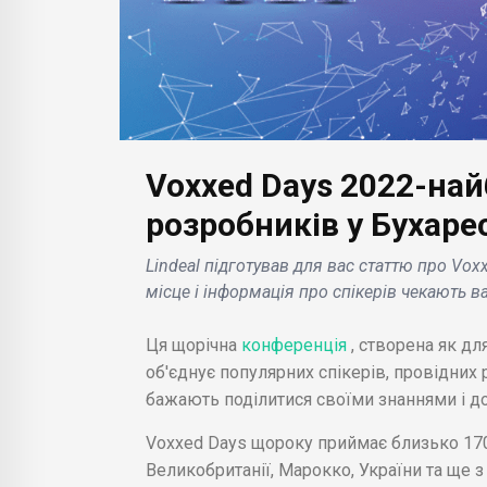
Voxxed Days 2022-на
БІЗНЕС НОВИНИ
БІЗН
Xiaomi представила Civi
App
розробників у Бухаре
3: дата анонсу,
пат
Lindeal підготував для вас статтю про Voxx
характеристики і дизайн
Aliv
місце і інформація про спікерів чекають ва
нового смартфона для
пок
авіацію
жінок і любителів селфі
на 
Ця щорічна
конференція
, створена як дл
.
в си
об'єднує популярних спікерів, провідних 
бажають поділитися своїми знаннями і д
Voxxed Days щороку приймає близько 1700
Великобританії, Марокко, України та ще з 