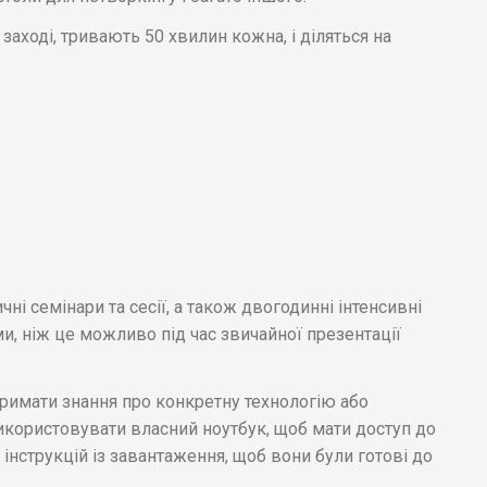
заході, тривають 50 хвилин кожна, і діляться на
ні семінари та сесії, а також двогодинні інтенсивні
и, ніж це можливо під час звичайної презентації
римати знання про конкретну технологію або
икористовувати власний ноутбук, щоб мати доступ до
 інструкцій із завантаження, щоб вони були готові до