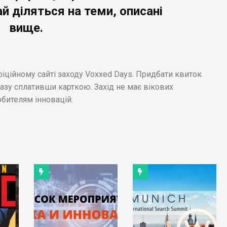
ай діляться на теми, описані
вище.
іційному сайті заходу Voxxed Days. Придбати квиток
разу сплативши карткою. Захід не має вікових
бителям інновацій.