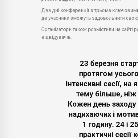
Два дні конференції з трьома ключовими
де учасники зможуть задовольнити свою ц
Організатори також розмістили на сайті р
відвідувачів.
23 березня стар
протягом усього
інтенсивні сесії, на
тему більше, ніж 
Кожен день заходу 
надихаючих і моти
1 годину. 24 і 
практичні сесії 