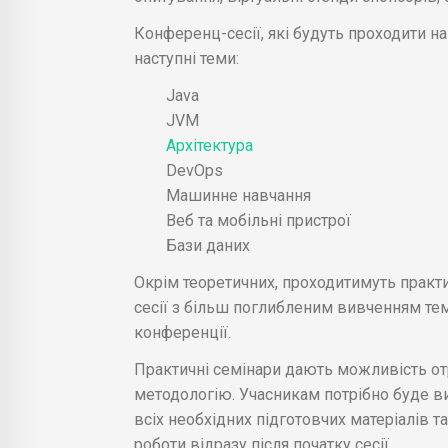
Конференц-сесії, які будуть проходити на 
наступні теми:
Java
JVM
Архітектура
DevOps
Машинне навчання
Веб та мобільні пристрої
Бази даних
Окрім теоретичних, проходитимуть практич
сесії з більш поглибленим вивченням тем
конференції.
Практичні семінари дають можливість от
методологію. Учасникам потрібно буде в
всіх необхідних підготовчих матеріалів та
роботи відразу після початку сесії.