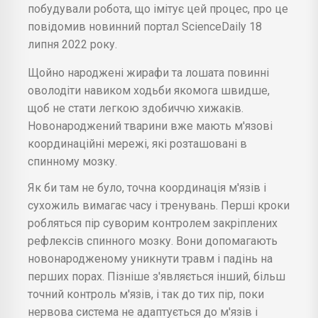
побудували робота, що імітує цей процес, про це
повідомив новинний портал ScienceDaily 18
липня 2022 року.
Щойно народжені жирафи та лошата повинні
оволодіти навиком ходьби якомога швидше,
щоб не стати легкою здобиччю хижаків.
Новонароджений тварини вже мають м'язові
координаційні мережі, які розташовані в
спинному мозку.
Як би там не було, точна координація м'язів і
сухожиль вимагає часу і тренувань. Перші кроки
робляться пір суворим контролем закріплених
рефлексів спинного мозку. Вони допомагають
новонародженому уникнути травм і падінь на
перших порах. Пізніше з'являється інший, більш
точний контроль м'язів, і так до тих пір, поки
нервова система не адаптується до м'язів і