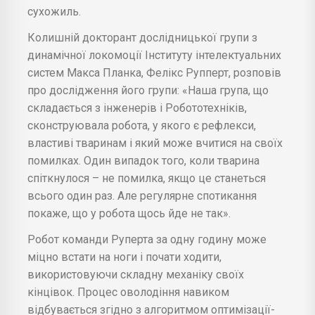
сухожиль.
Колишній докторант дослідницької групи з
динамічної локомоції Інституту інтелектуальних
систем Макса Планка, Фелікс Рупперт, розповів
про дослідження його групи: «Наша група, що
складається з інженерів і Робототехніків,
сконструювала робота, у якого є рефлекси,
властиві тваринам і який може вчитися на своїх
помилках. Один випадок того, коли тварина
спіткнулося – не помилка, якщо це станеться
всього один раз. Але регулярне спотикання
покаже, що у робота щось йде не так».
Робот команди Руперта за одну годину може
міцно встати на ноги і почати ходити,
використовуючи складну механіку своїх
кінцівок. Процес оволодіння навиком
відбувається згідно з алгоритмом оптимізації-