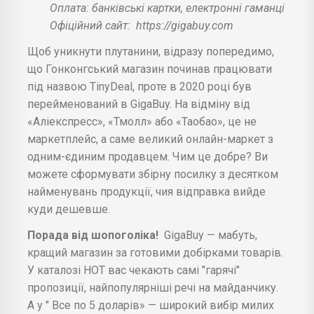
Оплата: банківські картки, електронні гаманці
Офіційний сайт:
https://gigabuy.com
Щоб уникнути плутанини, відразу попередимо,
що Гонконгський магазин починав працювати
під назвою TinyDeal, проте в 2020 році був
перейменований в GigaBuy. На відміну від
«Аліекспресс», «Тмолл» або «Таобао», це не
маркетплейс, а саме великий онлайн-маркет з
одним-єдиним продавцем. Чим це добре? Ви
можете сформувати збірну посилку з десятком
найменувань продукції, чия відправка вийде
куди дешевше.
Порада від шопоголіка!
GigaBuy — мабуть,
кращий магазин за готовими добірками товарів.
У каталозі НОТ вас чекають самі "гарячі"
пропозиції, найпопулярніші речі на майданчику.
А у " Все по 5 доларів» — широкий вибір милих