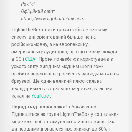
PayPal
Офіційний сайт:
https://www.lightinthebox.com
LightinTheBox стоїть трохи осібно в нашому
списку: він орієнтований більше не на
російськомовну, а на європейську,
американську аудиторію, про що свідчу склади
в ЄС і
США
. Проте, приваблює користувачів з
усього світу вигідним модним шопінгом-
зробити переклад на російську завжди можна в
браузері. Ще один великий плюс-сильна
техпідтримка в соціальних мережах, власний
канал на
YouTube
.
Порада від шопоголіка!
обов'язково
Підпишіться на групи LightinTheBox у соціальних
мережах, щоб отримувати останні новини! Так
ви першими дізнаєтеся про знижки до 80% і