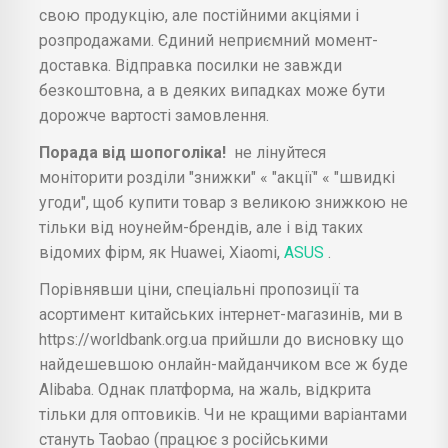
свою продукцію, але постійними акціями і
розпродажами. Єдиний неприємний момент-
доставка. Відправка посилки не завжди
безкоштовна, а в деяких випадках може бути
дорожче вартості замовлення.
Порада від шопоголіка!
не лінуйтеся
моніторити розділи "знижки" « "акції" « "швидкі
угоди", щоб купити товар з великою знижкою не
тільки від ноунейм-брендів, але і від таких
відомих фірм, як Huawei, Xiaomi,
ASUS
.
Порівнявши ціни, спеціальні пропозиції та
асортимент китайських інтернет-магазинів, ми в
https://worldbank.org.ua прийшли до висновку що
найдешевшою онлайн-майданчиком все ж буде
Alibaba. Однак платформа, на жаль, відкрита
тільки для оптовиків. Чи не кращими варіантами
стануть Taobao (працює з російськими