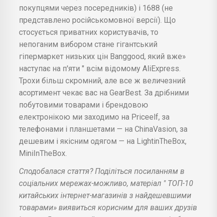
покупцями через посередників) і 1688 (не
представлено російськомовної версії). Що
стосується приватних користувачів, то
непоганим вибором стане гігантський
гіпермаркет низьких цін Banggood, який вже»
наступає на п'яти " всім відомому AliExpress.
Трохи більш скромний, але все ж величезний
асортимент чекає вас на GearBest. За дрібними
побутовими товарами і брендовою
електронікою ми заходимо на Priceelf, за
телефонами і планшетами — на ChinaVasion, за
дешевим і якісним одягом — на LightinTheBox,
MiniInTheBox.
Сподобалася стаття? Поділіться посиланням в
соціальних мережах-можливо, матеріал " ТОП-10
китайських інтернет-магазинів з найдешевшими
товарами» виявиться корисним для ваших друзів