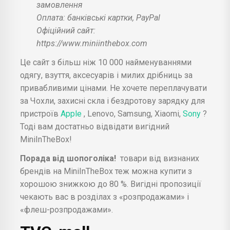
замовлення
Оплата: банківські картки, PayPal
Офіційний сайт:
https://www.miniinthebox.com
Це сайт з більш ніж 10 000 найменуваннями
одягу, взуття, аксесуарів і милих дрібниць за
привабливими цінами. Не хочете переплачувати
за Чохли, захисні скла і бездротову зарядку для
пристроїв
Apple
, Lenovo, Samsung, Xiaomi,
Sony
?
Тоді вам достатньо відвідати вигідний
MiniInTheBox!
Порада від шопоголіка!
товари від визнаних
брендів на MiniInTheBox теж можна купити з
хорошою знижкою до 80 %. Вигідні пропозиції
чекають вас в розділах з «розпродажами» і
«флеш-розпродажами».