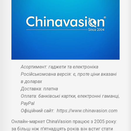
Асортимент: гаджети та електроніка
Російськомовна версія: є, проте ціни вказані
в доларах
Доставка: платна
Оплата: банківські картки, електронні гаманці,
PayPal
Офіційний сайт:
https://www.chinavasion.com
Онлайн-маркет ChinaVasion працює з 2005 року:
за більш ніж п'ятнадцять років він встиг стати