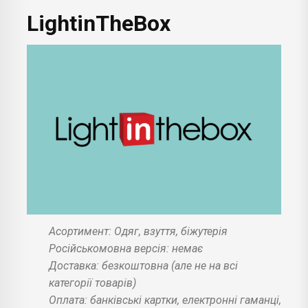
LightinTheBox
Асортимент: Одяг, взуття, біжутерія
Російськомовна версія: немає
Доставка: безкоштовна (але не на всі
категорії товарів)
Оплата: банківські картки, електронні гаманці,