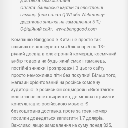
Доставка: безкоштовна
Оплата: банківські картки та електронні
гаманці (при оплаті QIWI або Webmoney-
додаткова знижка на замовлення 5 %)
Офіційний сайт:
www.banggood.com
Компанію Banggood в Китаї не просто так
називають конкурентом «Аліекспресс»: 13-
річний досвід в електронній комерції, космічний
вибір товарів на будь-який смак і гаманець,
постійні знижки і розпродажі. З цього сайту
просто неможливо піти без покупки! Більш того,
магазин орієнтований на російськомовну
аудиторію: в російській соцмережі «Вконтакте»
має власне співтовариство, де можна отримати
консультацію російською мовою. Є
безкоштовна доставка, проте за трек-номер
посилки доведеться заплатити 1,7 доларів.
Важливо: якщо замовлення на суму понад $25,