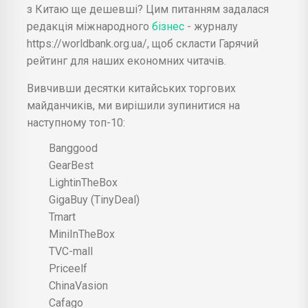
з Китаю ще дешевші? Цим питанням задалася
редакція міжнародного
бізнес
- журналу
https://worldbank.org.ua/, щоб скласти Гарячий
рейтинг для наших економних читачів.
Вивчивши десятки китайських торгових
майданчиків, ми вирішили зупинитися на
наступному топ-10:
Banggood
GearBest
LightinTheBox
GigaBuy (TinyDeal)
Tmart
MiniInTheBox
TVC-mall
Priceelf
ChinaVasion
Cafago