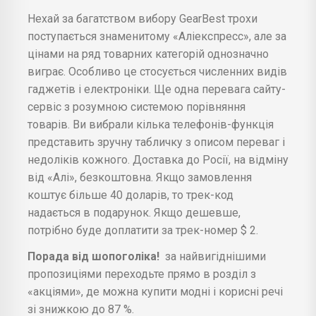
Нехай за багатством вибору GearBest трохи
поступається знаменитому «Аліекспресс», але за
цінами на ряд товарних категорій однозначно
виграє. Особливо це стосується численних видів
гаджетів і електроніки. Ще одна перевага сайту-
сервіс з розумною системою порівняння
товарів. Ви вибрали кілька телефонів-функція
представить зручну табличку з описом переваг і
недоліків кожного. Доставка до Росії, на відміну
від «Алі», безкоштовна. Якщо замовлення
коштує більше 40 доларів, то трек-код
надається в подарунок. Якщо дешевше,
потрібно буде доплатити за трек-номер $ 2.
Порада від шопоголіка!
за найвигіднішими
пропозиціями переходьте прямо в розділ з
«акціями», де можна купити модні і корисні речі
зі знижкою до 87 %.