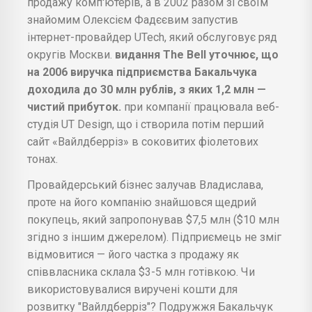
продажу комп'ютерів, а в 2002 разом зі своїм
знайомим Олексієм Фадєєвим запустив
інтернет-провайдер UTech, який обслуговує ряд
округів Москви.
видання The Bell уточнює, що
на 2006 виручка підприємства Бакальчука
доходила до 30 млн рублів, з яких 1,2 млн —
чистий прибуток.
при компанії працювала веб-
студія UT Design, що і створила потім перший
сайт «Вайлдберріз» в соковитих фіолетових
тонах.
Провайдерський бізнес залучав Владислава,
проте на його компанію знайшовся щедрий
покупець, який запропонував $7,5 млн ($10 млн
згідно з іншим джерелом). Підприємець не зміг
відмовитися — його частка з продажу як
співвласника склала $3-5 млн готівкою. Чи
використовувалися виручені кошти для
розвитку "Вайлдберріз"? Подружжя Бакальчук