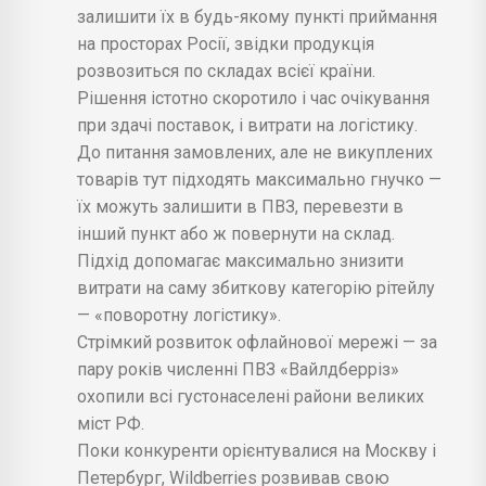
залишити їх в будь-якому пункті приймання
на просторах Росії, звідки продукція
розвозиться по складах всієї країни.
Рішення істотно скоротило і час очікування
при здачі поставок, і витрати на логістику.
До питання замовлених, але не викуплених
товарів тут підходять максимально гнучко —
їх можуть залишити в ПВЗ, перевезти в
інший пункт або ж повернути на склад.
Підхід допомагає максимально знизити
витрати на саму збиткову категорію рітейлу
— «поворотну логістику».
Стрімкий розвиток офлайнової мережі — за
пару років численні ПВЗ «Вайлдберріз»
охопили всі густонаселені райони великих
міст РФ.
Поки конкуренти орієнтувалися на Москву і
Петербург, Wildberries розвивав свою