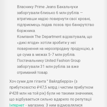
Власнику Prime Jeans Бакальчуки
заборгували близько 6 млн рублів —
втративши надію повернути свої кровні,
підприємець подав позов про банкрутство
боржника.
Компанія The Department відзвітувала, що
«дикі ягоди» хотіли зробити у неї
повернення на нерозпродану продукцію, а
це сума в межах 5-7 млн рублів.
Постачальнику United Fashion Group
заборгували 31 млн рублів за вже
отриманий товар.
Хоч суми для гіганта " Вайлдберріз» (з
прибутковістю ₽47,5 млрд і чистим прибутком
₽428 млн на той рік) були не такими значними,
що відбувається сильно вдарило по репутації
Інтернет
- магазину. З ним відмовлялися