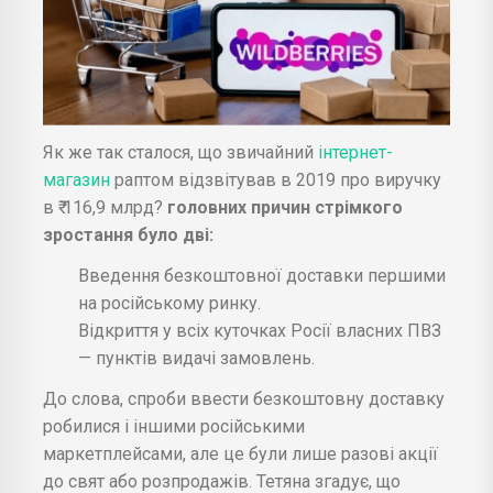
Як же так сталося, що звичайний
інтернет-
магазин
раптом відзвітував в 2019 про виручку
в ₹ 116,9 млрд?
головних причин стрімкого
зростання було дві:
Введення безкоштовної доставки першими
на російському ринку.
Відкриття у всіх куточках Росії власних ПВЗ
— пунктів видачі замовлень.
До слова, спроби ввести безкоштовну доставку
робилися і іншими російськими
маркетплейсами, але це були лише разові акції
до свят або розпродажів. Тетяна згадує, що