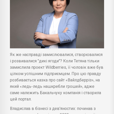
Як же насправді замислювалися, створювалися
і розвивалися "дикі ягоди"? Коли Тетяна тільки
замислила проект Wildberries, її чоловік вже був
цілком успішним підприємцем. Про цю правду
розбивається казка про сайт «Вайлдберріз», на
який «ледь-ледь нашкребли грошей», адже
саме належить Бакальчуку компанія і створила
цей портал.
Владислав в бізнесі з дев'яностих: починав з