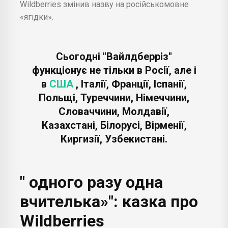
Wildberries змінив назву на російськомовне
«ягідки».
Сьогодні "Вайлдберріз"
функціонує не тільки в Росії, але і
в
США
, Італії, Франції, Іспанії,
Польщі, Туреччини, Німеччини,
Словаччини, Молдавії,
Казахстані, Білорусі, Вірменії,
Киргизії, Узбекистані.
" одного разу одна
вчителька»": казка про
Wildberries