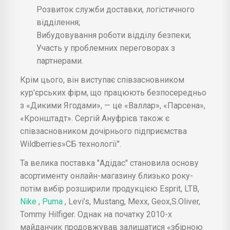
Розвиток служби доставки, логістичного
відділення;
Вибудовування роботи відділу безпеки;
Участь у проблемних переговорах з
партнерами.
Крім цього, він виступає співзасновником
кур'єрських фірм, що працюють безпосередньо
з «Дикими Ягодами», — це «Валлар», «Парсена»,
«Кронштадт». Сергій Ануфрієв також є
співзасновником дочірнього підприємства
Wildberries»СБ технології".
Та велика поставка "Адідас" становила основу
асортименту онлайн-магазину близько року-
потім вибір розширили продукцією Esprit, LTB,
Nike
,
Puma
, Levi’s, Mustang, Mexx, Geox,S.Oliver,
Tommy Hilfiger. Однак на початку 2010-х
майданчик продовжував залишатися «збірною