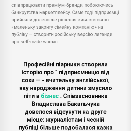
співпрацювати преміум-бренди, побоюючись
банкрутства маркетплейсу. Саме тоді підприємці
прийняли доленосне рішення вивести свою
«маленьку закриту сімейну компанію» на
публіку — створити російську версію легенди
про self-made woman.
Професійні піарники створили
історію про " підприємницю від
сохи — - вчительку англійської,
яку народження дитини змусило
піти в
бізнес
. Співзасновника
Владислава Бакальчука
довелося відсунути на друге
місце: журналістам і чесній
публіці більше подобалася казка