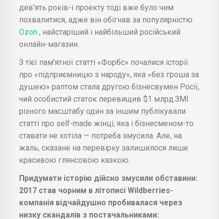
дев'ять років-і проекту тоді вже було чим
похвалитися, адже він обігнав за популярністю
Ozon
, найстаріший і найбільший російський
онлайн-магазин.
З тієї пам'ятної статті «Форбс» почалися історії
про «підприємницю з народу», яка «без гроша за
душею» раптом стала другою бізнесвумен Росії,
чий особистий статок перевищив $1 млрд.ЗМІ
різного масштабу один за іншим публікували
статті про self-made жінці, яка і бізнесменом-то
ставати не хотіла — потреба змусила. Але, на
жаль, сказане на перевірку залишилося лише
красивою глянсовою казкою.
Придумати історію дійсно змусили обставини:
2017 став чорним в літописі Wildberries-
компанія відчайдушно пробивалася через
низку скандалів з постачальниками: