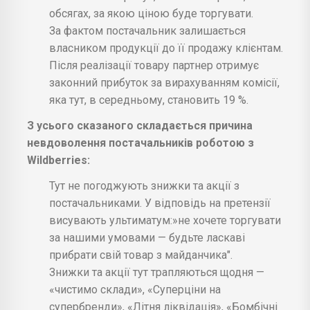
обсягах, за якою ціною буде торгувати.
За фактом постачальник залишається
власником продукції до її продажу клієнтам.
Після реалізації товару партнер отримує
законний прибуток за вирахуванням комісії,
яка тут, в середньому, становить 19 %.
З усього сказаного складається причина
невдоволення постачальників роботою з
Wildberries:
Тут не погоджують знижки та акції з
постачальниками. У відповідь на претензії
висувають ультиматум:»не хочете торгувати
за нашими умовами — будьте ласкаві
прибрати свій товар з майданчика".
Знижки та акції тут трапляються щодня —
«чистимо склади», «Суперціни на
супербренди», «Літня ліквідація», «Бомбічні