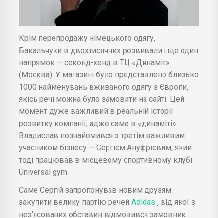
Крім перепродажу німецького одягу,
Бакальчуки в двохтисячних розвивали і ще один
напрямок — секонд-хенд в ТЦ «Динаміт»
(Москва). У магазині було представлено близько
1000 найменувань вживаного одягу з Європи,
якісь речі можна було замовити на сайті. Цей
момент дуже важливий в реальній історії
розвитку компанії, адже саме в «динаміті»
Владислав познайомився з третім важливим
учасником бізнесу — Сергієм Ануфрієвим, який
тоді працював в місцевому спортивному клубі
Universal gym.
Саме Сергій запропонував новим друзям
закупити велику партію речей
Adidas
, від якої з
нез'ясованих обставин відмовився замовник.