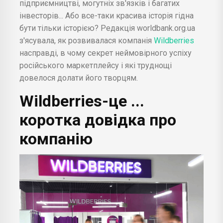
підприємництві, могутніх зв'язків і багатих
інвесторів... Або все-таки красива історія гідна
бути тільки історією? Редакція worldbank.org.ua
з'ясувала, як розвивалася компанія
Wildberries
насправді, в чому секрет неймовірного успіху
російського маркетплейсу і які труднощі
довелося долати його творцям.
Wildberries-це ...
коротка довідка про
компанію