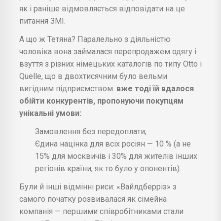
як і раніше відмовляється відповідати на це
питання ЗМІ.
А що ж Тетяна? Паралельно з діяльністю
чоловіка вона займалася перепродажем одягу і
взуття з різних німецьких каталогів по типу Otto і
Quelle, що в двохтисячним було вельми
вигідним підприємством.
вже тоді їй вдалося
обійти конкурентів, пропонуючи покупцям
унікальні умови:
Замовлення без передоплати;
Єдина націнка для всіх росіян — 10 % (а не
15% для москвичів і 30% для жителів інших
регіонів країни, як то було у опонентів).
Були й інші відмінні риси: «Вайлдберріз» з
самого початку розвивалася як сімейна
компанія — першими співробітниками стали