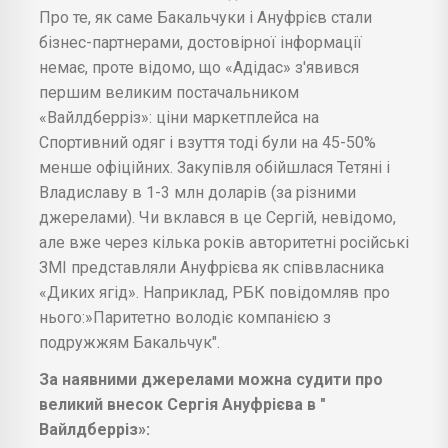
Про те, як саме Бакальчуки і Ануфрієв стали
бізнес-партнерами, достовірної інформації
немає, проте відомо, що «Адідас» з'явився
першим великим постачальником
«Вайлдберріз»: ціни маркетплейса на
Спортивний одяг і взуття тоді були на 45-50%
менше офіційних. Закупівля обійшлася Тетяні і
Владиславу в 1-3 млн доларів (за різними
джерелами). Чи вклався в це Сергій, невідомо,
але вже через кілька років авторитетні російські
ЗМІ представляли Ануфрієва як співвласника
«Диких ягід». Наприклад, РБК повідомляв про
нього:»Паритетно володіє компанією з
подружжям Бакальчук".
За наявними джерелами можна судити про
великий внесок Сергія Ануфрієва в "
Вайлдберріз»: