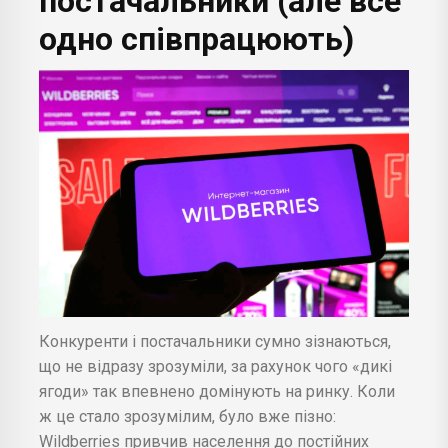
постачальники (але все
одно співпрацюють)
Конкуренти і постачальники сумно зізнаються,
що не відразу зрозуміли, за рахунок чого «дикі
ягоди» так впевнено домінують на ринку. Коли
ж це стало зрозумілим, було вже пізно:
Wildberries привчив населення до постійних