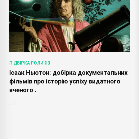
ПІДБІРКА РОЛИКІВ
П
Ісаак Ньютон: добірка документальних
І
фільмів про історію успіху видатного
д
вченого .
у