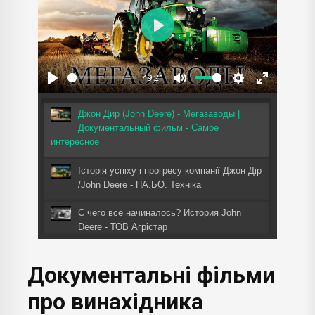
Play
49:21
Play
Mute
Settings
Enter
fullscreen
Джон Дир (John Deere) - Мегазаводы |
Документальный фильм - Самое
интересное
Історія успіху і прогресу компанії Джон Дір
/John Deere - ПА.БО. Техніка
С чего всё начиналось? История John
Deere - ТОВ Агрістар
Завод Джона Діра в США - виробник
Документальні
фільми
надпотужн... - 24 Канал
про винахідника
Как собираются новые тракторы John Deere
8R в РОССИИ! Завод John Deere в