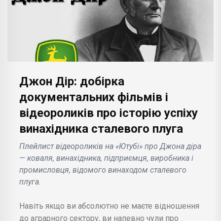
Джон Дір: добірка
документальних фільмів і
відеороликів про історію успіху
винахідника сталевого плуга
Плейлист відеороликів на «Ютубі» про Джона діра
— коваля, винахідника, підприємця, виробника і
промисловця, відомого винаходом сталевого
плуга.
Навіть якщо ви абсолютно не маєте відношення
до аграрного сектору, ви напевно чули про