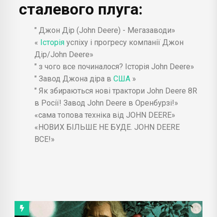
сталевого плуга:
Оренбурге! - LandTech
Самая ТОПовая техника от JOHN DEERE -
" Джон Дір (John Deere) - Мегазаводи»
Tech Box
«
Історія
успіху і прогресу компанії Джон
Дір/John Deere»
НОВЫХ БОЛЬШЕ НЕ БУДЕТ. JOHN
" з чого все починалося? Історія John Deere»
DEERE ВСЕ!! - Пряник 71
" Завод Джона діра в
США
»
" Як збираються нові трактори John Deere 8R
в Росії! Завод John Deere в Оренбурзі!»
«сама топова техніка від JOHN DEERE»
«НОВИХ БІЛЬШЕ НЕ БУДЕ. JOHN DEERE
ВСЕ!»