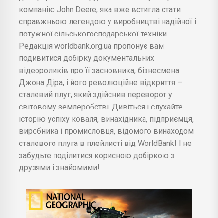
компанію John Deere, яка вже встигла стати
справжньою легендою у виробництві надійної і
потужної сільськогосподарської техніки.
Редакція worldbank.org.ua пропонує вам
подивитися добірку документальних
відеороликів про її засновника, бізнесмена
Джона Діра, і його революційне відкриття —
сталевий плуг, який здійснив переворот у
світовому землеробстві. Дивіться і слухайте
історію успіху коваля, винахідника, підприємця,
виробника і промисловця, відомого винаходом
сталевого плуга в плейлисті від WorldBank! І не
забудьте поділитися корисною добіркою з
друзями і знайомими!