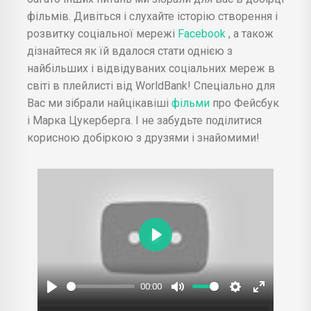
фільмів. Дивіться і слухайте історію створення і
розвитку соціальної мережі
Facebook
, а також
дізнайтеся як їй вдалося стати однією з
найбільших і відвідуваних соціальних мереж в
світі в плейлисті від WorldBank! Спеціально для
Вас ми зібрали найцікавіші
фільми
про Фейсбук
і Марка Цукерберга. І не забудьте поділитися
корисною добіркою з друзями і знайомими!
Play
00:00
Play
Mute
Settings
Enter