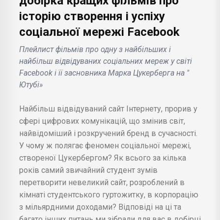
добірка кращих фільмів про
історію створення і успіху
соціальної мережі Facebook
Плейлист фільмів про одну з найбільших і
найбільш відвідуваних соціальних мереж у світі
Facebook і її засновника Марка Цукерберга на "
Ютубі»
Найбільш відвідуваний сайт Інтернету, прорив у
сфері цифрових комунікацій, що змінив світ,
найвідоміший і розкручений бренд в сучасності.
У чому ж полягає феномен соціальної мережі,
створеної Цукербергом? Як всього за кілька
років самий звичайний студент зумів
перетворити невеликий сайт, розроблений в
кімнаті студентського гуртожитку, в корпорацію
з мільярдними доходами? Відповіді на ці та
багато інших питань ми зібрали для вас в добірці