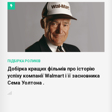
ПІДБІРКА РОЛИКІВ
Добірка кращих фільмів про історію
успіху компанії Walmart і її засновника
Сема Уолтона .