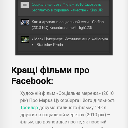
fullscreen
Социальная сеть Фильм 2010 Смотреть
бесплатно в хорошем качестве - Kino JR
Как я дружил в социальной сети - Catfish
(2010 HD) Kinoritm.ru.mp4 - ligh123t
• Марк Цукерберг: Истинное лицо Фейсбука
• - Stanislav Prada
Социальная дилемма (The Social Dilemma)
- официальный трейлер Netflix - Артур
Кращі фільми про
Сагидуллин
Facebook:
Mark Zuckerberg: Building the Facebook
Empire - Bloomberg Originals
Художній фільм «Соціальна мережа» (2010
рік) Про Марка Цукерберга і його діяльності.
Трейлер
документального фільму " Як я
дружив в соціальній мережі» (2010 рік) –
фільм, що розповідає про те, як простий