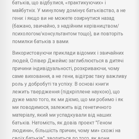
батьків, що відбулися, «практикуючих» і
майбутніх. У минулому домінує батьківство, а не
гени: і якщо ви не можете озирнутися назад
(бажано, звичайно, з надійним керівництвом/
психологом/консультантом тощо), ви повторіть
помилки батьків з вами.
Використовуючи приклади відомих і звичайних
людей, Олівер Джеймс заглиблюється в дитячі
причини індивідуальності, розкриваючи, чому
саме виховання, а не гени, відіграє таку важливу
роль у добробуті та успіху. В основі книги
лежить твердження (підкріплене наукою), що
дуже мало того, як ми діємо, що ми робимо і як
ми поводимося, залежить від генетичного
матеріалу, який ми успадкували від наших
батьків. Натомість, як довів проект "Геном
людини«, більшість причин, чому ми» схожі на
своїх батьків", зводиться до того, як вони