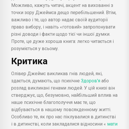
Можливо, кажуть читачі, акцент на вихованні з
точки зору Джеймса дещо перебільшений. Втім,
важливо і те, що автор надає своїй аудиторії
право вибору, і навіть «готовий» запропонувати
різні доводи і факти щодо тієї чи іншої думки.
Проте, це дуже хороша книга: легко читається і
розуміється у всьому.
Критика
Олівер Джеймс викликав гнів людей, які,
здається, думають, що психічне
Здоров'я
або
розлад викликані генами людей. У цій книзі він
стверджує, що, безумовно, найбільший вплив на
наше психічне благополуччя має те, що
відбувається в нашому повсякденному житті.
Особливо те, як про нас піклувалися в дитинстві
і в дитинстві, коли закладалися відносини «
мати