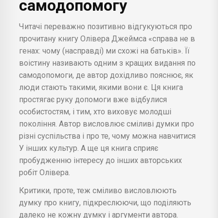
самодопомогу
Читачі переважно позитивно відгукуються про
прочитану книгу Олівера Джеймса «справа не в
генах: чому (насправді) ми схожі на батьків». Її
воістину називають одним з кращих видання по
самодопомоги, де автор дохідливо пояснює, як
люди стають такими, якими вони є. Ця книга
простягає руку допомоги вже відбулися
особистостям, і тим, хто виховує молодші
покоління. Автор висловлює сміливі думки про
різні суспільства і про те, чому можна навчитися
У інших культур. А ще ця книга сприяє
пробудженню інтересу до інших авторських
робіт Олівера.
Критики, проте, теж сміливо висловлюють
думку про книгу, підкреслюючи, що поділяють
далеко не кожну думку і аргументи автора.