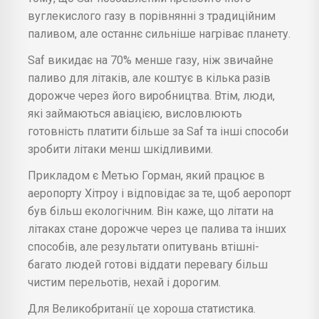
вуглекислого газу в порівнянні з традиційним
паливом, але останнє сильніше нагріває планету.
Saf викидає на 70% менше газу, ніж звичайне
паливо для літаків, але коштує в кілька разів
дорожче через його виробництва. Втім, люди,
які займаються авіацією, висловлюють
готовність платити більше за Saf та інші способи
зробити літаки менш шкідливими.
Прикладом є Метью Горман, який працює в
аеропорту Хітроу і відповідає за те, щоб аеропорт
був більш екологічним. Він каже, що літати на
літаках стане дорожче через це палива та інших
способів, але результати опитувань втішні-
багато людей готові віддати перевагу більш
чистим перельотів, нехай і дорогим.
Для Великобританії це хороша статистика.