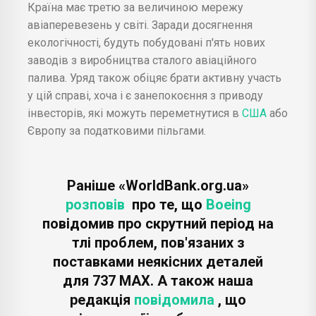
Країна має третю за величиною мережу
авіаперевезень у світі. Заради досягнення
екологічності, будуть побудовані п'ять нових
заводів з виробництва сталого авіаційного
палива. Уряд також обіцяє брати активну участь
у цій справі, хоча і є занепокоєння з приводу
інвесторів, які можуть переметнутися в
США
або
Європу за податковими пільгами.
Раніше «WorldBank.org.ua»
розповів
про те, що
Boeing
повідомив про скрутний період на
тлі проблем, пов'язаних з
поставками неякісних деталей
для 737 MAX. А також наша
редакція
повідомила
, що