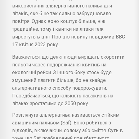
використання альтернативного палива для
літаків, яке б не так сильно забруднювало
повітря. Однак воно коштує більше, ніж
традиційне, тому і квитки на літаки теж
виростуть в ціні. Про цю новину повідомив BBC
17 квітня 2023 року.
Вважається, що деякі люди вирішать скоротити
польоти через подорожчання квитків на
екологічні рейси. З іншого боку хтось буде
змушений платити більше, бо не знайде
альтернативного способу подорожувати.
Передбачається, що кількість пасажирів на
літаках зростатиме до 2050 року.
Розглянута альтернатива називається стійким
авіаційним паливом (Saf). Воно робиться з
відходів, включаючи, солому або сміття. Суть в
тому, що Saf позбавлений преізбиточного