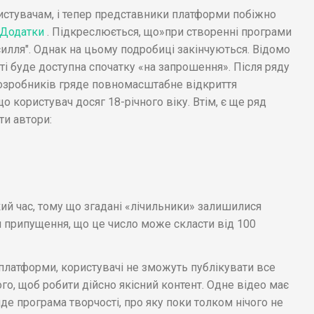
ристувачам, і тепер представники платформи побіжно
Додатки
. Підкреслюється, що»при створенні програми
илля". Однак на цьому подробиці закінчуються. Відомо
ті буде доступна спочатку «на запрошення». Після ряду
озробників гряде повномасштабне відкриття
 користувач досяг 18-річного віку. Втім, є ще ряд
ти автори:
кий час, тому що згадані «лічильники» залишилися
 припущення, що це число може скласти від 100
платформи, користувачі не зможуть публікувати все
го, щоб робити дійсно якісний контент. Одне відео має
де програма творчості, про яку поки толком нічого не