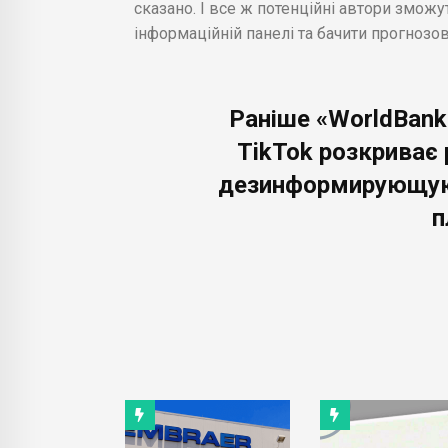
сказано. І все ж потенційні автори змож
інформаційній панелі та бачити прогнозо
Раніше «WorldBank
TikTok розкриває
дезинформирующую 
п