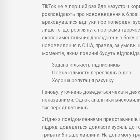
TikTok не в перший раз йде назустріч ко
розповідають про нововведення в блозі
враховувалися відгуки про попередні зус
лише те, що розглянута програма творчос
експериментальних досліджень з боку р
нововведення в США, правда, за умови, що
моментів, яким повинні будуть відповіда
Задана кількість підписників
Певна кількість переглядів відео
Хороша репутація рахунку
І знову, уточнень доведеться чекати дея
неназваними. Однак аналітики висловили
тис.передплатників.
Згідно з повідомленнями представників 
підряд, доведеться докласти зусиль до то
тривати більше хвилини. На допомогу гря