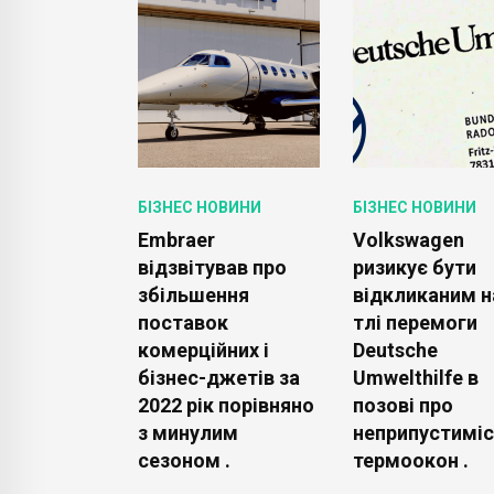
ОВИНИ
БІЗНЕС НОВИНИ
БІЗНЕС НОВИНИ
Embraer
Volkswagen
вали
відзвітував про
ризикує бути
молекулу,
збільшення
відкликаним н
поставок
тлі перемоги
тояти
комерційних і
Deutsche
бізнес-джетів за
Umwelthilfe в
она .
2022 рік порівняно
позові про
з минулим
неприпустиміс
сезоном .
термоокон .