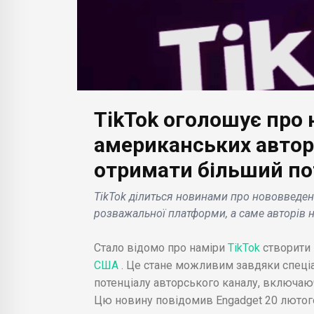
TikTok оголошує про 
БІЗН
Reut
американських авторі
БІЗНЕС НОВИНИ
Volk
отримати більший по
Mercedes представив
зам
і.
Vision One-Eleven –
офі
TikTok ділиться новинами про нововведенн
гібридний гіперкар з
суд
розважальної платформи, а саме авторів н
зор .
дизайном в стилі C111 .
санк
Стало відомо про наміри
TikTok
створити 
США
. Це стане можливим завдяки спеці
потенціалу авторського каналу, включаю
Цю новину повідомив Engadget 20 лютого