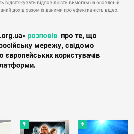
уть відстежувати відповідність вимогам на оновленій
ваний дохід разом із даними про ефективність відео.
.org.ua»
розповів
про те, що
 російську мережу, свідомо
європейських користувачів
латформи.