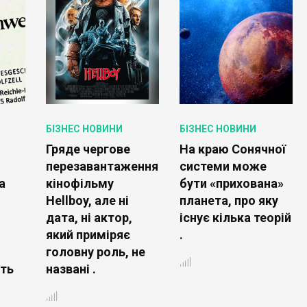
БІЗНЕС НОВИНИ
БІЗНЕС НОВИНИ
Гряде чергове
На краю Сонячної
перезавантаження
системи може
а
кінофільму
бути «прихована»
Hellboy, але ні
планета, про яку
дата, ні актор,
існує кілька теорій
який приміряє
.
головну роль, не
ть
названі .