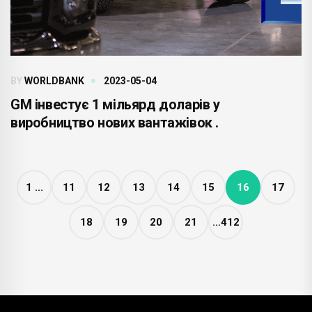
BY
WORLDBANK
2023-05-04
GM інвестує 1 мільярд доларів у
виробництво нових вантажівок .
1 ...
11
12
13
14
15
16
17
18
19
20
21
...412