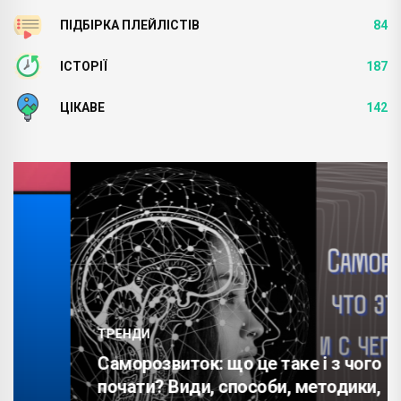
ПІДБІРКА ПЛЕЙЛІСТІВ
84
ІСТОРІЇ
187
ЦІКАВЕ
142
ТРЕНДИ
Саморозвиток: що це таке і з чого
почати? Види, способи, методики,