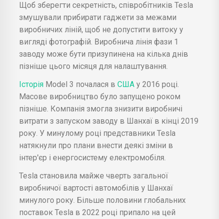
Щоб зберегти секретність, співробітників Tesla
змушували прибирати гаджети за межами
виробничих ліній, щоб не допустити витоку у
вигляді фотографій. Виробнича лінія фази 1
заводу може бути призупинена на кілька днів
пізніше цього місяця для налаштування.
Історія
Model 3 почалася в
США
у 2016 році.
Масове виробництво було запущено роком
пізніше. Компанія змогла знизити виробничі
витрати з запуском заводу в Шанхаї в кінці 2019
року. У минулому році представники Tesla
натякнули про плани внести деякі зміни в
інтер'єр і енергосистему електромобіля.
Tesla становила майже чверть загальної
виробничої вартості автомобілів у Шанхаї
минулого року. Більше половини глобальних
поставок Tesla в 2022 році припало на цей