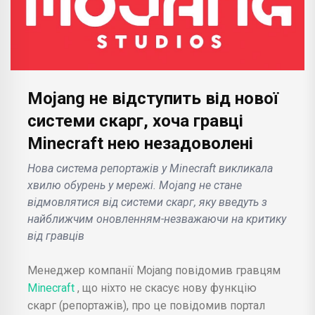
Mojang не відступить від нової
системи скарг, хоча гравці
Minecraft нею незадоволені
Нова система репортажів у Minecraft викликала
хвилю обурень у мережі. Mojang не стане
відмовлятися від системи скарг, яку введуть з
найближчим оновленням-незважаючи на критику
від гравців
Менеджер компанії Mojang повідомив гравцям
Minecraft
, що ніхто не скасує нову функцію
скарг (репортажів), про це повідомив портал