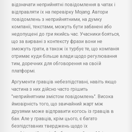
відзначати неприйнятні повідомлення в чатах і
відправляти їх на перевірку Mojang. Автори
повідомлень з неприйнятними, на думку
компанії, текстами, можуть бути забанені або
недопущені до гри якийсь час. Учасники бояться,
що за вирвані з контексту фрази вони не
зможуть грати, а також їх турбує те, що компанія
отримає куди більше влади щодо регулювання
тим, доречних для обговорення на своїй
платформі.
Аргументи гравців небезпідставні, навіть якщо
частина з них дійсно часто грішить
"неприйнятним змістом повідомлень". Висока
ймовірність того, що звичайний жарт між
друзями може відправити когось із гравців в
бан. Але у гравців, крім цього, є багато
безпідставних тверджень щодо їх