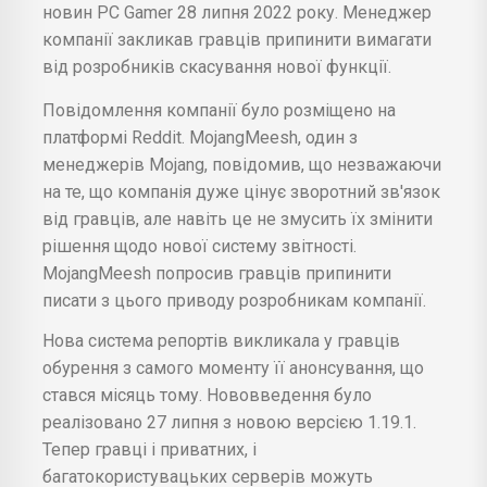
новин PC Gamer 28 липня 2022 року. Менеджер
компанії закликав гравців припинити вимагати
від розробників скасування нової функції.
Повідомлення компанії було розміщено на
платформі Reddit. MojangMeesh, один з
менеджерів Mojang, повідомив, що незважаючи
на те, що компанія дуже цінує зворотний зв'язок
від гравців, але навіть це не змусить їх змінити
рішення щодо нової систему звітності.
MojangMeesh попросив гравців припинити
писати з цього приводу розробникам компанії.
Нова система репортів викликала у гравців
обурення з самого моменту її анонсування, що
стався місяць тому. Нововведення було
реалізовано 27 липня з новою версією 1.19.1.
Тепер гравці і приватних, і
багатокористувацьких серверів можуть