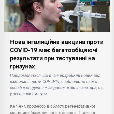
Нова інгаляційна вакцина проти
COVID-19 має багатообіцяючі
результати при тестуванні на
гризунах
Повідомляється, що вчені розробили новий вид
вакцинації проти COVID-19, особливістю якої є
спосіб її введення – за допомогою інгалятора, які
у неї плюси і мінуси
Ке Ченг, професор в області регенеративної
медицини біомедичної інженерії з Північної