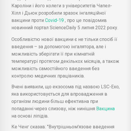
Кароліни і його колеги з університетів Чапел-
Хілл і Дьюк розробили зразок інгаляційної
вакцини проти
Covid-19
, про це повідомив
новинний портал ScienceDaily 5 липня 2022 року.
Особливістю нової вакцини є не тільки спосіб її
введення – за допомогою інгалятора, але і
можливість зберігати її при кімнатній
температурі протягом декількох місяців, а також
можливість самостійного введення без
контролю медичних працівників.
Вчені виявили, що екзосома під назвою LSC-Exo,
яка використовується для впровадження в
організм людини більш ефективна при
попаданні через слизову, ніж нинішня
Вакцина
на основі ліпідів.
Ке Ченг сказав: "Внутрішньом'язове введення