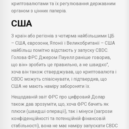
криптовалютами та їх регулювання державним
органом з цінних паперів.
США
З країн або регіонів з чотирма найбільшими ЦБ
– США, єврозони, Японії і Великобританії – США
найбільш помітно відстають у запуску CBDC.
Голова ФРС Джером Пауелл раніше говорив,
що він» зробить це правильно, а не швидко",
хоча він також стверджував, що криптовалюта і
CBDC можуть співіснувати, і підтвердив, що
США не мають наміру забороняти їх.
Нещодавній звіт ФРС про цифровий Долар
також дав зрозуміти, що, хоча ФРС бачить як
плюси (швидші операції), так і мінуси (загрози
конфіденційності та потенційній фінансовій
стабільності), вона не має наміру запускати CBDC