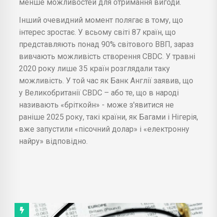
менше можливостей для отримання вигоди.
Інший очевидний момент полягає в тому, що
інтерес зростає. У всьому світі 87 країн, що
представляють понад 90% світового ВВП, зараз
вивчають можливість створення CBDC. У травні
2020 року лише 35 країн розглядали таку
можливість. У той час як Банк Англії заявив, що
у Великобританії CBDC – або те, що в народі
називають «бріткойн» - може з'явитися не
раніше 2025 року, такі країни, як Багами і Нігерія,
вже запустили «пісочний долар» і «електронну
найру» відповідно.