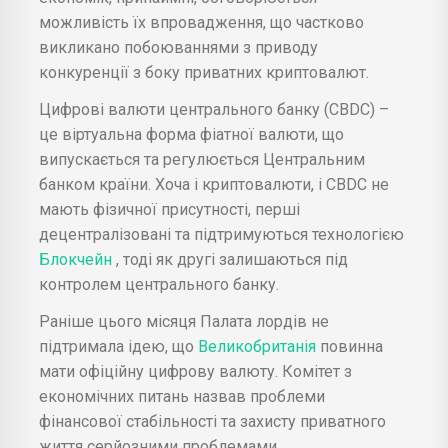
можливість їх впровадження, що частково
викликано побоюваннями з приводу
конкуренції з боку приватних криптовалют.
Цифрові валюти центрального банку (CBDC) –
це віртуальна форма фіатної валюти, що
випускається та регулюється Центральним
банком країни. Хоча і криптовалюти, і CBDC не
мають фізичної присутності, перші
децентралізовані та підтримуються технологією
Блокчейн
, тоді як другі залишаються під
контролем центрального банку.
Раніше цього місяця Палата лордів не
підтримала ідею, що
Великобританія
повинна
мати офіційну цифрову валюту. Комітет з
економічних питань назвав проблеми
фінансової стабільності та захисту приватного
життя серйозними проблемами.