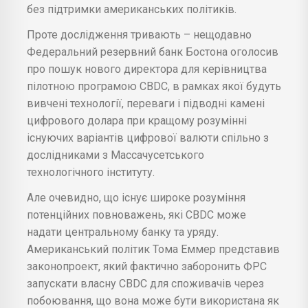
без підтримки американських політиків.
Проте дослідження тривають – нещодавно
Федеральний резервний банк Бостона оголосив
про пошук нового директора для керівництва
пілотною програмою CBDC, в рамках якої будуть
вивчені технології, переваги і підводні камені
цифрового долара при кращому розумінні
існуючих варіантів цифрової валюти спільно з
дослідниками з Массачусетського
технологічного інституту.
Але очевидно, що існує широке розуміння
потенційних повноважень, які CBDC може
надати центральному банку та уряду.
Американський політик Тома Еммер представив
законопроект, який фактично заборонить ФРС
запускати власну CBDC для споживачів через
побоювання, що вона може бути використана як