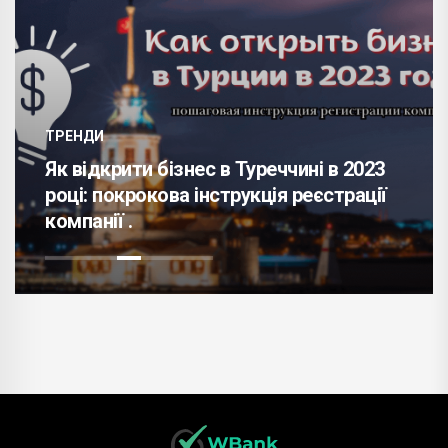
ТРЕНДИ
Н
Як відкрити бізнес в Туреччині в 2023
Н
році: покрокова інструкція реєстрації
м
компанії .
д