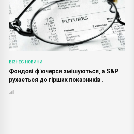
БІЗНЕС НОВИНИ
 а S&P
Апокаліпсис рітейлу? Ці 10 бренді
 .
доводять, що фізичні магазини вс
в тренді в 2022 році .