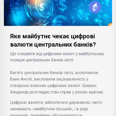
Яке майбутнє чекає цифрові
валюти центральних банків?
Що очікувати від цифрових валют у майбутньому:
позиція центральних банків світу
Багато центральних банків світу, включаючи
Банк Англії, висловили зацікавленість у
створенні власних цифрових валют. Шивані
Хандекар розглядає стан справ у різних країнах.
Цифрові валюти, забезпечені державою, часто
називають «майбутнім грошей», і в ряді
економік, принаймні, обговорюється