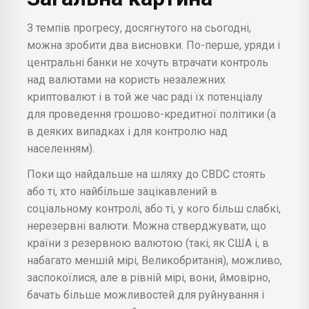
З темпів прогресу, досягнутого на сьогодні,
можна зробити два висновки. По-перше, уряди і
центральні банки не хочуть втрачати контроль
над валютами на користь незалежних
криптовалют і в той же час раді їх потенціалу
для проведення грошово-кредитної політики (а
в деяких випадках і для контролю над
населенням).
Поки що найдальше на шляху до CBDC стоять
або ті, хто найбільше зацікавлений в
соціальному контролі, або ті, у кого більш слабкі,
нерезервні валюти. Можна стверджувати, що
країни з резервною валютою (такі, як США і, в
набагато меншій мірі, Великобританія), можливо,
заспокоїлися, але в рівній мірі, вони, ймовірно,
бачать більше можливостей для руйнування і