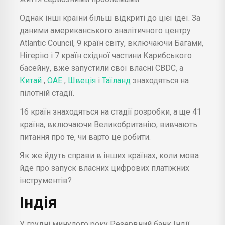
Однак інші країни більш відкриті до цієї ідеї. За
даними американського аналітичного центру
Atlantic Council, 9 країн світу, включаючи Багами,
Нігерію і 7 країн східної частини Карибського
басейну, вже запустили свої власні CBDC, а
Китай
,
ОАЕ
,
Швеція
і
Таїланд
знаходяться на
пілотній стадії.
16 країн знаходяться на стадії розробки, а ще 41
країна, включаючи Великобританію, вивчають
питання про те, чи варто це робити.
Як же йдуть справи в інших країнах, коли мова
йде про запуск власних цифрових платіжних
інструментів?
Індія
У грудні минулого року Резервний банк Індії