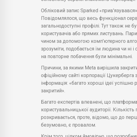
Обліковий запис Sparked «прив'язувався»
Повідомлялося, що весь функціонал серв
загальнодоступні профілі. Тут також не 
користувачів або прямих листувань. Пари
чином за допомогою комп'ютерного алгор
зрозуміти, подобається їм людина чи ні і
на повторне побачення були мінімальні.
Причини, за якими Meta вирішила закрит
офіційному сайті корпорації Цукерберга 
інформація: «багато хороші ідеї успішно 
закритий».
Багато експертів впевнені, що платформа
користувальницької аудиторії. Кількість 
розкривається, проте, відомо, що до першо
безумовно, є провалом.
Крім того, цілком ймовірно, що розробники