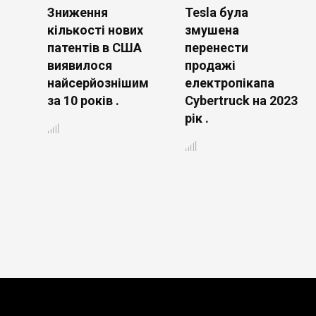
Зниження
Tesla була
кількості нових
змушена
патентів в США
перенести
виявилося
продажі
найсерйознішим
електропікапа
за 10 років .
Cybertruck на 2023
рік .