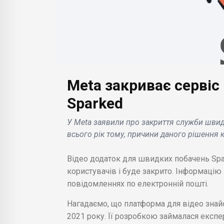
Meta закриває сервіс
БІЗНЕС НОВИНИ
Sparked
БІЗН
Nokia і Samsung уклали
У Meta заявили про закриття служби швид
багаторічну мирову
«Пін
всього рік тому, причини даного рішення 
на ідея
угоду про патенти
пове
,
нового покоління
Plu
Відео додаток для швидких побачень Spa
.
мобільного зв'язку 5g .
тре
користувачів і буде закрито. Інформацію
повідомленнях по електронній пошті.
Нагадаємо, що платформа для відео знай
2021 року. Її розробкою займалася експ