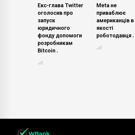
rbit
Екс-глава Twitter
Meta не
ся до
оголосив про
приваблює
 на орбіту
запуск
американців в
ідразу
юридичного
якості
ох
фонду допомоги
роботодавця .
ів .
розробникам
Bitcoin .