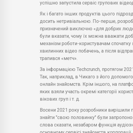
успішно запустила сервіс групових відео
Як і багато інших продуктів цього підро
досить нетривіальною. По-перше, розроб
призначений виключно «для добрих людей»
були вказати, чому їх можна вважати доб
механізм роботи-користувачам спочатку п
хвилинних відео побачень, а після відпр
трапився «метч».
За інформацією Techcrunch, протягом 2021
Так, наприклад, в Чикаго з його допомог
онлайн знайомств. Крім іншого, на платфо
яких взяли участь окремі категорії кори
вікових груп і т. д.
Восени 2021 року розробники вирішили 
знайти "свою половинку" були запропонован
слова сказати, незабаром функція аудіоз
основному сервісі знайомств корпорації.