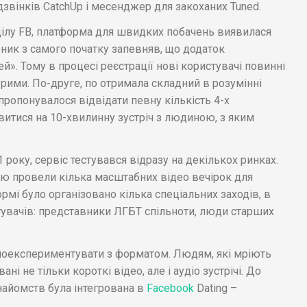
дзвінків CatchUp і месенджер для закоханих Tuned.
зділу FB, платформа для швидких побачень виявилася
ник з самого початку запевняв, що додаток
. Тому в процесі реєстрації нові користувачі повинні
рими. По-друге, по отримала складний в розумінні
ропонувалося відвідати певну кількість 4-х
авитися на 10-хвилинну зустріч з людиною, з яким
 року, сервіс тестувався відразу на декількох ринках.
ою провели кілька масштабних відео вечірок для
рмі було організовано кілька спеціальних заходів, в
стувачів: представники ЛГБТ спільноти, люди старших
поекспериментувати з форматом. Людям, які мріють
і не тільки короткі відео, але і аудіо зустрічі. До
найомств була інтегрована в
Facebook
Dating –