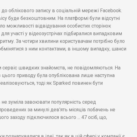
 до облікового запису в соціальній мережі Facebook.
ісу буде безкоштовним. На платформі були відсутні
було можливості відвідування особистих сторінок
 для участі у відеозустрічах підбиралися випадковим
итму. За чотири хвилини користувачам потрібно було
 обмінятися з ним контактами, в іншому випадку, шанси
и сервіс швидких знайомств, не повідомляються. На
з цього приводу була опублікована лише наступна
реалізовуються, тоді як Sparked повинен бути
 не зуміла завоювати популярність серед
проведених за минулі дев'ять місяців побачень не
го заходу підключилося всього ... 47 осіб, що,
 розчарувалися в ідеї, так як в цій сфері у компанії є