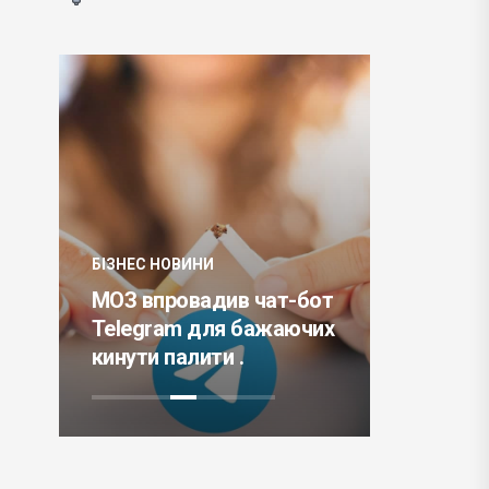
БІЗНЕС НОВИНИ
БІЗНЕС НО
ку
МОЗ впровадив чат-бот
Meta пр
 і
Telegram для бажаючих
цифрови
кинути палити .
AR і VR 