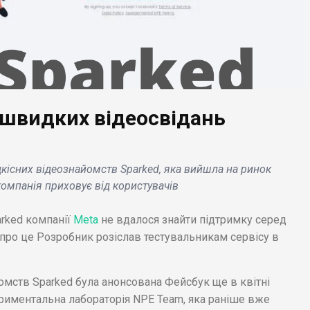
 швидких відеосвідань
ЕС НОВИНИ
БІЗНЕС НОВИНИ
кісних відеознайомств Sparked, яка вийшла на ринок
оккіо»
Meta підвищує безпе
компанія приховує від користувачів
ртається: на Disney
профілів українських
s вже доступний
користувачів Facebook
rked компанії
Meta
не вдалося знайти підтримку серед
йлер ремейка .
Instagram .
 про це Розробник розіслав тестувальникам сервісу в
омств Sparked була анонсована Фейсбук ще в квітні
ериментальна лабораторія NPE Team, яка раніше вже