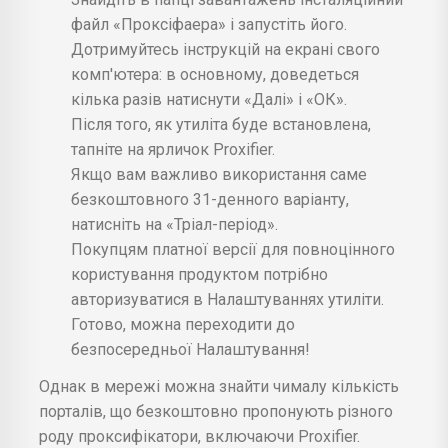
файл «Проксіфаера» і запустіть його.
Дотримуйтесь інструкцій на екрані свого
комп'ютера: в основному, доведеться
кілька разів натиснути «Далі» і «ОК».
Після того, як утиліта буде встановлена,
тапніте на ярличок Proxifier.
Якщо вам важливо використання саме
безкоштовного 31-денного варіанту,
натисніть на «Тріал-період».
Покупцям платної версії для повноцінного
користування продуктом потрібно
авторизуватися в Налаштуваннях утиліти.
Готово, можна переходити до
безпосередньої Налаштування!
Однак в мережі можна знайти чималу кількість
порталів, що безкоштовно пропонують різного
роду проксифікатори, включаючи Proxifier.