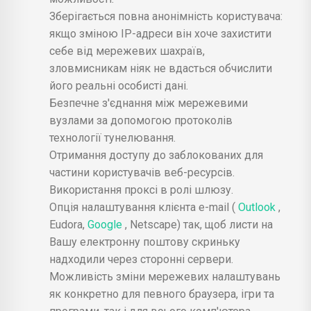
Зберігається повна анонімність користувача:
якщо зміною IP-адреси він хоче захистити
себе від мережевих шахраїв,
зловмисникам ніяк не вдасться обчислити
його реальні особисті дані.
Безпечне з'єднання між мережевими
вузлами за допомогою протоколів
технології тунелювання.
Отримання доступу до заблокованих для
частини користувачів веб-ресурсів.
Використання проксі в ролі шлюзу.
Опція налаштування клієнта e-mail (
Outlook
,
Eudora,
Google
, Netscape) так, щоб листи на
Вашу електронну поштову скриньку
надходили через сторонні сервери.
Можливість зміни мережевих налаштувань
як конкретно для певного браузера, ігри та