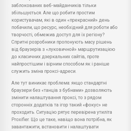
заблокованих веб-майданчиків тільки
збільшується. Але що робити простим
користувачам, які в один «прекрасний» день
побачили, що ресурс, необхідний для роботи або
творчості, обмежив доступ для їх регіону?
Спритні розробники пропонують масу рішень
від браузерів з «луковичной» маршрутизацією
до класичних дзеркальних сайтів, проте
найпростішим і вірним способом як і раніше
служить зміна проксі-адреси.
Але тут виникає проблема: якщо стандартні
браузери без «танців з бубнами» дозволяють
змінити налаштування проксі, то з рядом
сторонніх додатків та ігор такий «фокус» не
проходить. Ситуацію рятує перевірена утиліта
Proxifier. Що це таке, навіщо вона потрібна, як
завантажити, встановити і налаштувати