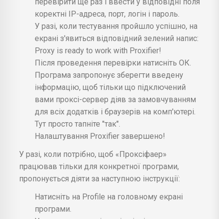
перевірити ще раз і ввести у відповідні поля
коректні IP-адреса, порт, логін і пароль.
У разі, коли тестування пройшло успішно, на
екрані з'явиться відповідний зелений напис:
Proxy is ready to work with Proxifier!
Після проведення перевірки натисніть ОК.
Програма запропонує зберегти введену
інформацію, щоб тільки що підключений
вами проксі-сервер діяв за замовчуванням
для всіх додатків і браузерів на комп'ютері.
Тут просто тапніте "так".
Налаштування Proxifier завершено!
У разі, коли потрібно, щоб «Проксіфаер»
працював тільки для конкретної програми,
пропонується діяти за наступною інструкції:
Натисніть на Profile на головному екрані
програми.