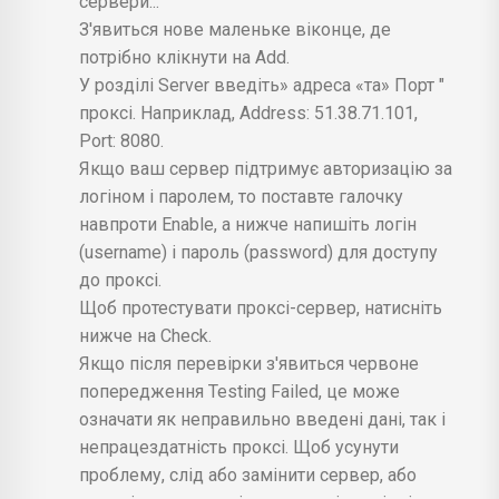
сервери...
З'явиться нове маленьке віконце, де
потрібно клікнути на Add.
У розділі Server введіть» адреса «та» Порт "
проксі. Наприклад, Address: 51.38.71.101,
Port: 8080.
Якщо ваш сервер підтримує авторизацію за
логіном і паролем, то поставте галочку
навпроти Enable, а нижче напишіть логін
(username) і пароль (password) для доступу
до проксі.
Щоб протестувати проксі-сервер, натисніть
нижче на Check.
Якщо після перевірки з'явиться червоне
попередження Testing Failed, це може
означати як неправильно введені дані, так і
непрацездатність проксі. Щоб усунути
проблему, слід або замінити сервер, або