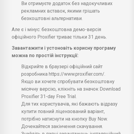
Ви отримуєте додаток без надокучливих
рекламних вставок, якими грішать
безкоштовні альтернативи.
Але є і мінус: безкоштовна демо-версія
офіційного Proxifier триває тільки 31 день.
Завантажити і устоновіть корисну програму
можна по простій інструкції:
Відкрийте в браузері офіційний сайт
розробника https://www.proxifier.com/.
Якщо ви хочете спробувати безкоштовну
місячну версію, клікніть на значок Download
Proxifier 31-day Free Trial.
Для тих користувачів, які бажають відразу
купити повний ліцензований варіант,
потрібно натиснути на кнопку Buy Now.
Дочекайтеся закінчення скачування.
Знайдіть в папці завантажень інсталяційний