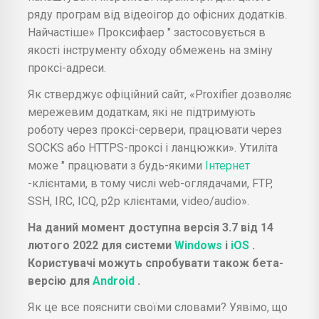
ряду програм від відеоігор до офісних додатків.
Найчастіше» Проксифаер " застосовується в
якості інструменту обходу обмежень на зміну
проксі-адреси.
Як стверджує офіційний сайт, «Proxifier дозволяє
мережевим додаткам, які не підтримують
роботу через проксі-сервери, працювати через
SOCKS або HTTPS-проксі і ланцюжки». Утиліта
може " працювати з будь-якими
Інтернет
-клієнтами, в тому числі web-оглядачами, FTP,
SSH, IRC, ICQ, p2p клієнтами, video/audio».
На даний момент доступна версія 3.7 від 14
лютого 2022 для системи
Windows
і
iOS
.
Користувачі можуть спробувати також бета-
версію для
Android
.
Як це все пояснити своїми словами? Уявімо, що