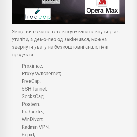
Якщо ви поки не готові купувати повну версію
утиліти, а демо-період закінчився, можна
звернути увагу на безкоштовні аналогічні
продукти:
Proximac;
Proxyswitcher.net;
FreeCap;
SSH Tunnel;
SocksCap;
Postern;
Redsocks;
WinDivert;
Radmin VPN;
Squid;