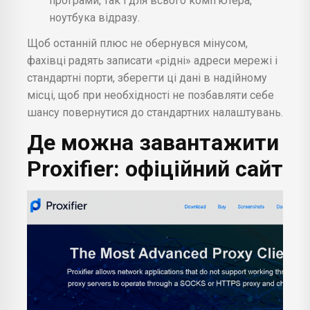
програми, так і для всього комп'ютера,
ноутбука відразу.
Щоб останній плюс не обернувся мінусом,
фахівці радять записати «рідні» адреси мережі і
стандартні порти, зберегти ці дані в надійному
місці, щоб при необхідності не позбавляти себе
шансу повернутися до стандартних налаштувань.
Де можна завантажити
Proxifier: офіційний сайт