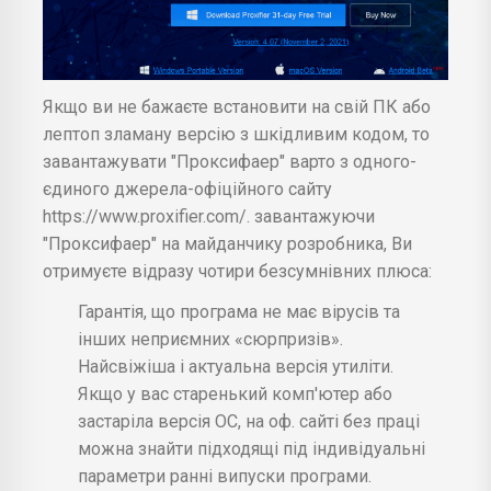
Якщо ви не бажаєте встановити на свій ПК або
лептоп зламану версію з шкідливим кодом, то
завантажувати "Проксифаер" варто з одного-
єдиного джерела-офіційного сайту
https://www.proxifier.com/. завантажуючи
"Проксифаер" на майданчику розробника, Ви
отримуєте відразу чотири безсумнівних плюса:
Гарантія, що програма не має вірусів та
інших неприємних «сюрпризів».
Найсвіжіша і актуальна версія утиліти.
Якщо у вас старенький комп'ютер або
застаріла версія ОС, на оф. сайті без праці
можна знайти підходящі під індивідуальні
параметри ранні випуски програми.