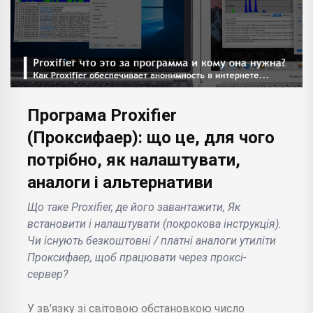
Програма Proxifier
(Проксифаер): що це, для чого
потрібно, як налаштувати,
аналоги і альтернативи
Що таке Proxifier, де його завантажити, Як
встановити і налаштувати (покрокова інструкція).
Чи існують безкоштовні / платні аналоги утиліти
Проксифаер, щоб працювати через проксі-
сервер?
У зв'язку зі світовою обстановкою число