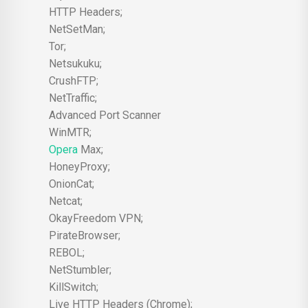
HTTP Headers;
NetSetMan;
Tor;
Netsukuku;
CrushFTP;
NetTraffic;
Advanced Port Scanner
WinMTR;
Opera
Max;
HoneyProxy;
OnionCat;
Netcat;
OkayFreedom VPN;
PirateBrowser;
REBOL;
NetStumbler;
KillSwitch;
Live HTTP Headers (Chrome);