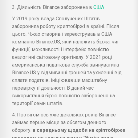
3. Діяльність Binance заборонена в
США
У 2019 року влада Сполучених Штатів
заборонила роботу криптобіржі в країні. Після
цього, Чжао створив і зареєстрував в США
компанію Binance.US, якій належить біржа, чиї
функції, можливості і інтерфейс повністю
аналогічні світовому оригіналу. У 2021 році
американська податкова служба звинуватила
Binance.US у відмиванні грошей та ухиленні від
сплати податків, ініціювавши масштабну
перевірку її діяльності. В даний час
використання біржі повністю заборонено на
території семи штатів.
4. Протягом ось уже декількох років Binance
займає перше місце за обсягом денного
обороту.
в середньому щодоби на кріптобірже
проводяться торги на суму в 76 мільярдів