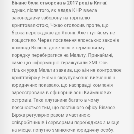
Бінанс була створена в 2017 році в Китаї.
однак, після того, як влада КНР ввела
законодавчу заборону на торгівлю
криптовалютою, Чжао оголосив про те, що
біржа переїжджає до Японії. Але і тут йому не
пощастило. Через посилення японських законів
команді Binance довелося в терміновому
порядку перебиратися на Мальту. Принаймні,
саме цю інформацію тиражували ЗМІ. Ось
тільки уряд Мальти заявив, що він не контролює
криптобіржу. Більш скрупульозне вивчення її
юридичних показало, що насправді компанія
зареєстрована в офшорній зоні Кайманових
островів. Така плутанина багато в чому
пояснюється тим, що постійного офісу Binance.
Біржа регулярно разом з частиною
співробітників і серверами переїжджає з місця
на місце, попутно змінюючи юридичну особу.