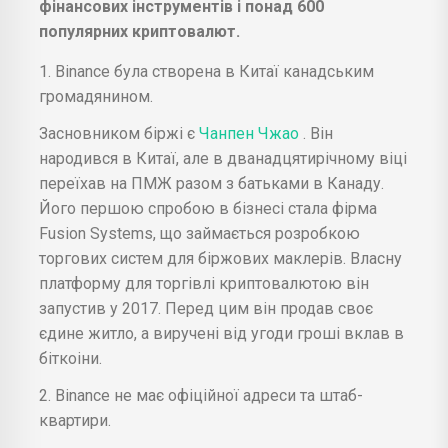
фінансових інструментів і понад 600
популярних криптовалют.
1. Binance була створена в Китаї канадським
громадянином.
Засновником біржі є
Чанпен Чжао
. Він
народився в Китаї, але в дванадцятирічному віці
переїхав на ПМЖ разом з батьками в Канаду.
Його першою спробою в бізнесі стала фірма
Fusion Systems, що займається розробкою
торгових систем для біржових маклерів. Власну
платформу для торгівлі криптовалютою він
запустив у 2017. Перед цим він продав своє
єдине житло, а виручені від угоди гроші вклав в
біткоіни.
2. Binance не має офіційної адреси та штаб-
квартири.