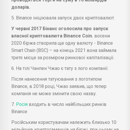
доларів.
5. Binance ініціювала запуск двох криптовалют.
У червні 2017 Бінанс оголосила про запуск
власної криптовалюта Binance Coin.
восени
2020 біржа створила ще одну валюту - Binance
Smart Chain (BSC) – на кінець 2021 вона займала
третє місце за розміром ринкової капіталізації.
6. На тілі Чанпен Чжао є тату з лого компанії.
Після нанесення татуювання з логотипом
Binance, в 2018 році, Чжао заявив, що тепер
компанія не може змінити свою назву.
7.
Росія
входить в число найбільших ринків
Binance
Російським користувачам належить близько 10
мільйонів криптогаманців на біржі, при цьому на