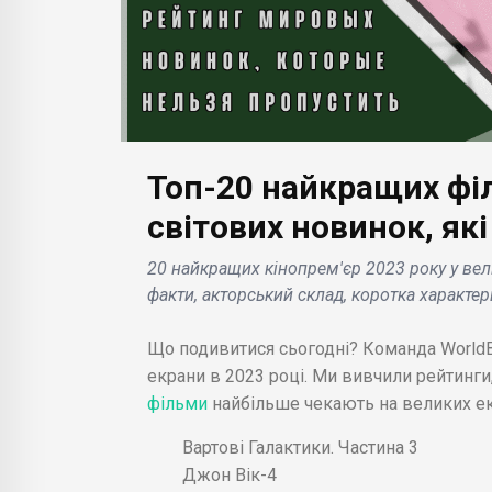
Топ-20 найкращих філ
БІЗНЕС НОВИНИ
БІЗНЕС
світових новинок, як
в в
Нова сторінка Google
Gylt: 
20 найкращих кінопрем'єр 2023 року у вели
Labs дозволяє
вряту
факти, акторський склад, коротка характе
я
підписатися на
Stadia
рення
експерименти зі
платф
Що подивитися сьогодні? Команда WorldBa
штучним інтелектом .
.
екрани в 2023 році. Ми вивчили рейтинги,
фільми
найбільше чекають на великих ек
Вартові Галактики. Частина 3
Джон Вік-4