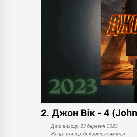
2. Джон Вік - 4 (John
Дата виходу: 23 березня 2023
Жанр: трилер, бойовик, кримінал