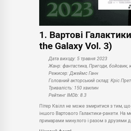
1. Вартові Галактики
the
Galaxy
Vol. 3)
Дата виходу: 5 травня 2023
Жанр: фантастика, Пригоди, бойовик, 
Режисер: Джеймс Ганн
Головний акторський склад: Кріс Претт
Тривалість: 150 хвилин
Рейтинг IMDb: 8.3
Пітер Квілл не може змиритися з тим, що
іншого Вартового Галактики-ракети. На м
примарами минулого і разом з друзями д