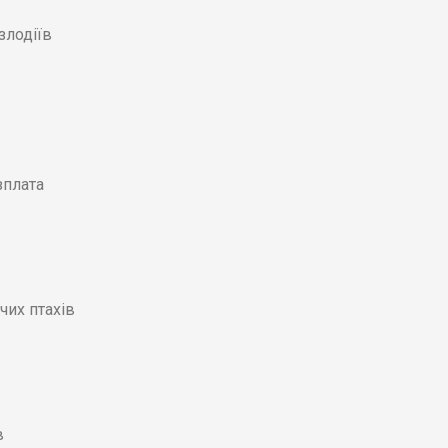
злодіїв
зплата
очих птахів
в