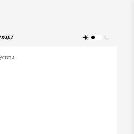
АХОДИ
стити .