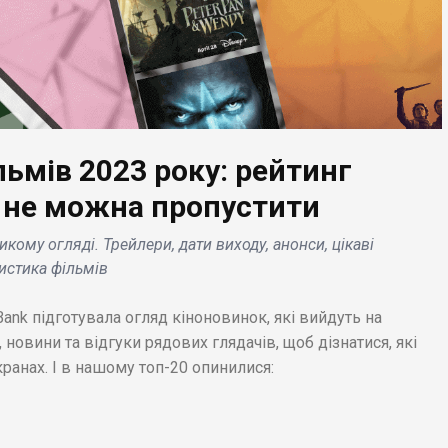
ьмів 2023 року: рейтинг
БІЗНЕС НОВИНИ
 НОВИНИ
Starlink при співпраці з
і не можна пропустити
єдина гра, яка
супутниковим сервісом
кому огляді. Трейлери, дати виходу, анонси, цікаві
вала честь Google
T-Mobile анонсують
ристика фільмів
, вийде на інших
запуск тестування
ормах в 2023 році
зв'язку в поточному
nk підготувала огляд кіноновинок, які вийдуть на
році .
 новини та відгуки рядових глядачів, щоб дізнатися, які
ранах. І в нашому топ-20 опинилися: