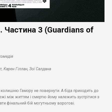
. Частина 3 (Guardians of
комедія
, Карен Гіллан, Зої Салдана
 колишню Гамору не повернути. А біда приходить до
ежі між життям і смертю йому належить зустрітися з
ати фінальний бій могутньому ворогові.