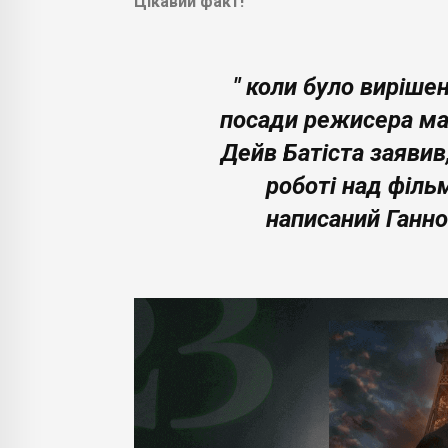
Цікавий факт!
" коли було виріше
посади режисера ма
Дейв Батіста заявив
роботі над філь
написаний Ганно