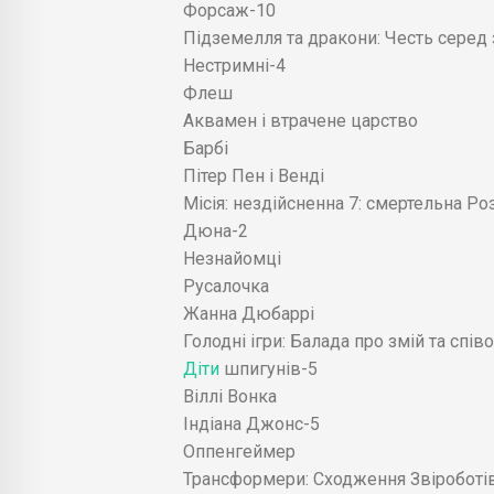
Форсаж-10
Підземелля та дракони: Честь серед 
Нестримні-4
Флеш
Аквамен і втрачене царство
Барбі
Пітер Пен і Венді
Місія: нездійсненна 7: смертельна Ро
Дюна-2
Незнайомці
Русалочка
Жанна Дюбаррі
Голодні ігри: Балада про змій та спів
Діти
шпигунів-5
Віллі Вонка
Індіана Джонс-5
Оппенгеймер
Трансформери: Сходження Звіроботі