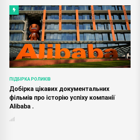
КІВ
ПІДБІРКА РОЛИКІВ
кавих документальних
Добірка докум
 історію успіху компанії
відеороликів п
перспективні н
справи .