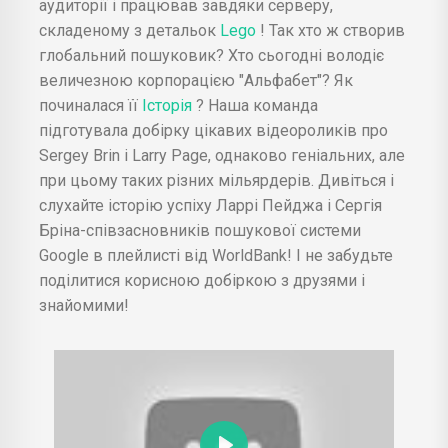
аудиторії і працював завдяки серверу,
складеному з детальок
Lego
! Так хто ж створив
глобальний пошуковик? Хто сьогодні володіє
величезною корпорацією "Альфабет"? Як
починалася її
Історія
? Наша команда
підготувала добірку цікавих відеороликів про
Sergey Brin і Larry Page, однаково геніальних, але
при цьому таких різних мільярдерів. Дивіться і
слухайте історію успіху Ларрі Пейджа і Сергія
Бріна-співзасновників пошукової системи
Google в плейлисті від WorldBank! І не забудьте
поділитися корисною добіркою з друзями і
знайомими!