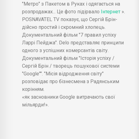
"Метро" з Пакетом в Руках і одягається на
розпродажах... Це фото підірвало
Інтернет
».
POSNAVATEL TV показує, що Сергій Брін-
дійсно простий і скромний хлопець.
Документальний фільм "7 правил успіху
Ларрі Пейджа". Delo представляє принципи
одного з успішних комерсантів світу.
Документальний фільм "Історія успіху /
Сергій Брін / творець пошукової системи
"Google"". "Місія відродження світу"
розповідає про бізнесмена з Радянським
корінням.
«як засновники Google витрачають свої
мільярди!».