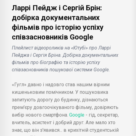
Ларрі Пейдж і Сергій Брін:
добірка документальних
фільмів про історію успіху
співзасновників Google
Плейлист відеороликів на «Ютубі» про Ларрі
Пейджа і Сергія Бріна. Добірка документальних
фільмів про біографію та історію успіху
співзасновників пошукової системи Google.
«Гугл» давно і надовго став нашим вірним
кишеньковим помічником. У пошуковика
запитують дорогу до будинку, дізнаються
прем'єру довгоочікуваного фільму, довіряють
вибір нового смартфона.
Google
- гід, секретар,
вчитель, асистент і добрий друг. Але мало хто
знає, що він з'явився... в крихітній студентській