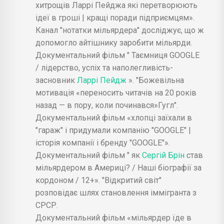
хитрощів Ларрі Пейджа які перетворюють
Как Сергей Брин стал миллиардером в
ідеї в гроші | кращі поради підприємцям».
Америке? | Наши биографии за рубежом |
12+ - Открытый мир
Канал "нотатки мільярдера" досліджує, що ж
допомогло айтішнику заробити мільярди.
Миллиардер едет в "Метро" с Пакетом в
Документальний фільм " Таємниця GOOGLE
Руках и одевается на РАСПРОДАЖАХ...
/ лідерство, успіх та наполегливість-
Это фото Взорвало ИНТЕРНЕТ - Posnavatel TV
засновник
Ларрі Пейдж
». "Божевільна
7 правил успеха Ларри Пейдж - Evgenii
мотивація «переносить читачів на 20 років
Sarapulov
назад — в пору, коли починався»Гугл".
Документальний фільм «хлопці заїхали в
История успеха | Сергей Брин | Создатель
поисковой системы "Google" - Миссия
"гараж" і придумали компанію "GOOGLE" |
Возрождение Мира
історія компанії і бренду "GOOGLE"».
Документальний фільм " як
Сергій Брін
став
мільярдером в Америці? / Наші біографії за
кордоном / 12+». "Відкритий світ"
розповідає шлях становлення іммігранта з
СРСР.
Документальний фільм «мільярдер їде в